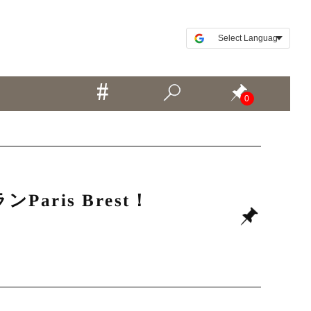
0
ris Brest！