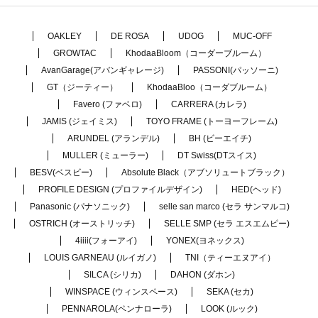
OAKLEY
DE ROSA
UDOG
MUC-OFF
GROWTAC
KhodaaBloom（コーダーブルーム）
AvanGarage(アバンギャレージ)
PASSONI(パッソーニ)
GT（ジーティー）
KhodaaBloo（コーダブルーム）
Favero (ファベロ)
CARRERA (カレラ)
JAMIS (ジェイミス)
TOYO FRAME (トーヨーフレーム)
ARUNDEL (アランデル)
BH (ビーエイチ)
MULLER (ミューラー)
DT Swiss(DTスイス)
BESV(ベスビー)
Absolute Black（アブソリュートブラック）
PROFILE DESIGN (プロファイルデザイン)
HED(ヘッド)
Panasonic (パナソニック)
selle san marco (セラ サンマルコ)
OSTRICH (オーストリッチ)
SELLE SMP (セラ エスエムピー)
4iiii(フォーアイ)
YONEX(ヨネックス)
LOUIS GARNEAU (ルイガノ)
TNI（ティーエヌアイ）
SILCA (シリカ)
DAHON (ダホン)
WINSPACE (ウィンスペース)
SEKA (セカ)
PENNAROLA(ペンナローラ)
LOOK (ルック)