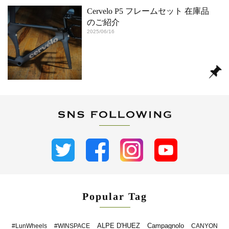
Cervelo P5 フレームセット 在庫品
のご紹介
2025/06/16
Popular Tag
ALPE D'HUEZ
Campagnolo
#LunWheels
#WINSPACE
CANYON