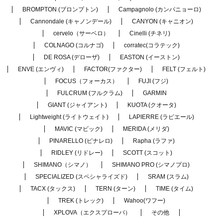
BROMPTON (ブロンプトン)
Campagnolo (カンパニョーロ)
Cannondale (キャノンデール)
CANYON (キャニオン)
cervelo（サーベロ）
Cinelli (チネリ)
COLNAGO (コルナゴ)
corratec(コラテック)
DE ROSA (デローザ)
EASTON (イーストン)
ENVE (エンヴィ)
FACTOR(ファクター)
FELT (フェルト)
FOCUS（フォーカス）
FUJI (フジ)
FULCRUM (フルクラム)
GARMIN
GIANT (ジャイアント)
KUOTA (クオータ)
Lightweight (ライトウェイト)
LAPIERRE (ラピエール)
MAVIC (マビック)
MERIDA (メリダ)
PINARELLO (ピナレロ)
Rapha (ラファ)
RIDLEY (リドレー)
SCOTT (スコット)
SHIMANO（シマノ）
SHIMANO PRO (シマノプロ)
SPECIALIZED (スペシャライズド)
SRAM (スラム)
TACX (タックス)
TERN (ターン)
TIME (タイム)
TREK (トレック)
Wahoo(ワフー)
XPLOVA（エクスプローバ）
その他