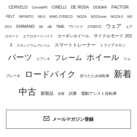
FACTOR
CERVELO
CINELLI
DE ROSA
DOGMA
CerveloP5
FELT
INFINITO
K8-S
KING ZYDECO
NOZA
NOZA one
NOZA S
NO
ウェア
SHIMANO
TIME
ZA V
SK
sl8
TTバイク
ZYDECO
エア
サイクルモード 202
カーボンホイール
ロロード
エアロロードバイク
スマートトレーナー
3
トライアスロン
スカンジウムフレーム
パーツ
ホイール
フレーム
リム
ビアンキ
新着
ロードバイク
ブレーキ
折りたたみ自転車
中古
新製品
試乗
電動アシスト自転車
決算
メールマガジン登録