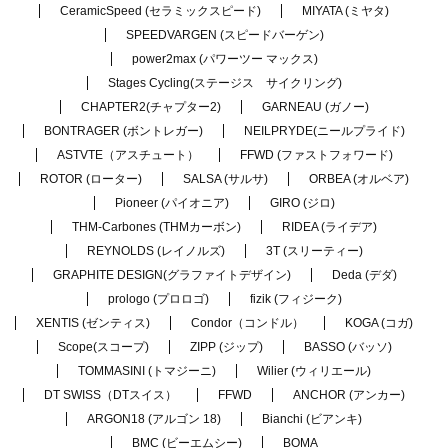
CeramicSpeed (セラミックスピード)
MIYATA (ミヤタ)
SPEEDVARGEN (スピードバーゲン)
power2max (パワーツー マックス)
Stages Cycling(ステージス サイクリング)
CHAPTER2(チャプター2)
GARNEAU (ガノー)
BONTRAGER (ボントレガー)
NEILPRYDE(ニールプライド)
ASTVTE（アスチュート）
FFWD (ファストフォワード)
ROTOR (ローター)
SALSA (サルサ)
ORBEA (オルベア)
Pioneer (パイオニア)
GIRO (ジロ)
THM-Carbones (THMカーボン)
RIDEA (ライデア)
REYNOLDS (レイノルズ)
3T (スリーティー)
GRAPHITE DESIGN(グラファイトデザイン)
Deda (デダ)
prologo (プロロゴ)
fizik (フィジーク)
XENTIS (ゼンティス)
Condor（コンドル）
KOGA (コガ)
Scope(スコープ)
ZIPP (ジップ)
BASSO (バッソ)
TOMMASINI (トマジーニ)
Wilier (ウィリエール)
DT SWISS（DTスイス）
FFWD
ANCHOR (アンカー)
ARGON18 (アルゴン 18)
Bianchi (ビアンキ)
BMC (ビーエムシー)
BOMA