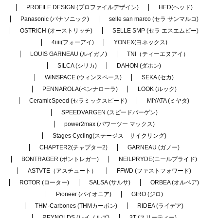
PROFILE DESIGN (プロファイルデザイン)
HED(ヘッド)
Panasonic (パナソニック)
selle san marco (セラ サンマルコ)
OSTRICH (オーストリッチ)
SELLE SMP (セラ エスエムピー)
4iiii(フォーアイ)
YONEX(ヨネックス)
LOUIS GARNEAU (ルイガノ)
TNI（ティーエヌアイ）
SILCA (シリカ)
DAHON (ダホン)
WINSPACE (ウィンスペース)
SEKA (セカ)
PENNAROLA(ペンナローラ)
LOOK (ルック)
CeramicSpeed (セラミックスピード)
MIYATA (ミヤタ)
SPEEDVARGEN (スピードバーゲン)
power2max (パワーツー マックス)
Stages Cycling(ステージス サイクリング)
CHAPTER2(チャプター2)
GARNEAU (ガノー)
BONTRAGER (ボントレガー)
NEILPRYDE(ニールプライド)
ASTVTE（アスチュート）
FFWD (ファストフォワード)
ROTOR (ローター)
SALSA (サルサ)
ORBEA (オルベア)
Pioneer (パイオニア)
GIRO (ジロ)
THM-Carbones (THMカーボン)
RIDEA (ライデア)
REYNOLDS (レイノルズ)
3T (スリーティー)