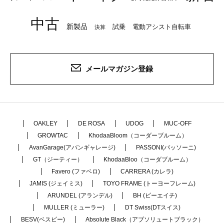
中古
新製品
試乗
電動アシスト自転車
決算
メールマガジン登録
OAKLEY
DE ROSA
UDOG
MUC-OFF
GROWTAC
KhodaaBloom（コーダーブルーム）
AvanGarage(アバンギャレージ)
PASSONI(パッソーニ)
GT（ジーティー）
KhodaaBloo（コーダブルーム）
Favero (ファベロ)
CARRERA (カレラ)
JAMIS (ジェイミス)
TOYO FRAME (トーヨーフレーム)
ARUNDEL (アランデル)
BH (ビーエイチ)
MULLER (ミューラー)
DT Swiss(DTスイス)
BESV(ベスビー)
Absolute Black（アブソリュートブラック）