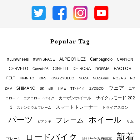
Popular Tag
ALPE D'HUEZ
Campagnolo
#LunWheels
#WINSPACE
CANYON
FACTOR
CERVELO
CINELLI
DE ROSA
DOGMA
CerveloP5
FELT
INFINITO
K8-S
KING ZYDECO
NOZA
NOZA one
NOZA S
NO
ウェア
SHIMANO
TIME
ZA V
SK
sl8
TTバイク
ZYDECO
エア
サイクルモード 202
カーボンホイール
ロロード
エアロロードバイク
スマートトレーナー
3
トライアスロン
スカンジウムフレーム
パーツ
ホイール
フレーム
リム
ビアンキ
新着
ロードバイク
ブレーキ
折りたたみ自転車