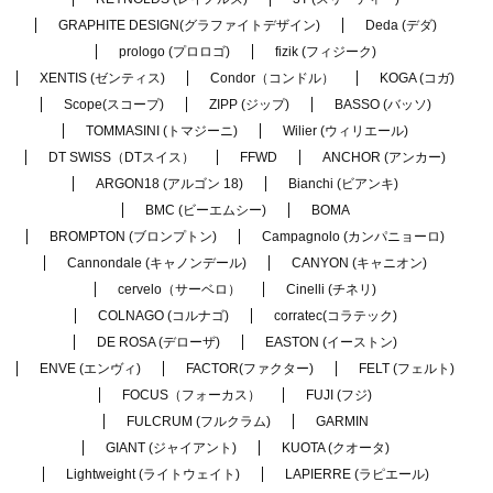
GRAPHITE DESIGN(グラファイトデザイン)
Deda (デダ)
prologo (プロロゴ)
fizik (フィジーク)
XENTIS (ゼンティス)
Condor（コンドル）
KOGA (コガ)
Scope(スコープ)
ZIPP (ジップ)
BASSO (バッソ)
TOMMASINI (トマジーニ)
Wilier (ウィリエール)
DT SWISS（DTスイス）
FFWD
ANCHOR (アンカー)
ARGON18 (アルゴン 18)
Bianchi (ビアンキ)
BMC (ビーエムシー)
BOMA
BROMPTON (ブロンプトン)
Campagnolo (カンパニョーロ)
Cannondale (キャノンデール)
CANYON (キャニオン)
cervelo（サーベロ）
Cinelli (チネリ)
COLNAGO (コルナゴ)
corratec(コラテック)
DE ROSA (デローザ)
EASTON (イーストン)
ENVE (エンヴィ)
FACTOR(ファクター)
FELT (フェルト)
FOCUS（フォーカス）
FUJI (フジ)
FULCRUM (フルクラム)
GARMIN
GIANT (ジャイアント)
KUOTA (クオータ)
Lightweight (ライトウェイト)
LAPIERRE (ラピエール)