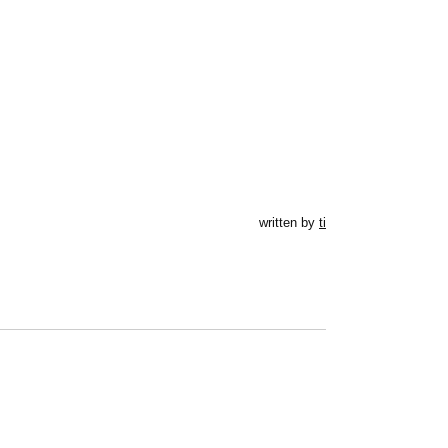
written by
ti