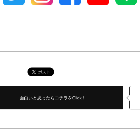
面白いと思ったら
コチラをClick！