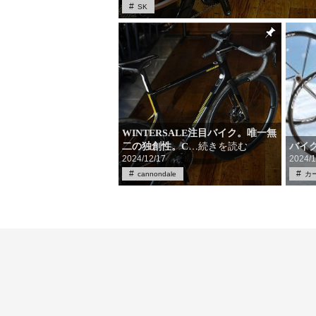
SK
WINTERSALE注目バイク。唯一無
バイ
二の独創性。C
…続きを読む
2024/12/17
2024/1
cannondale
カ