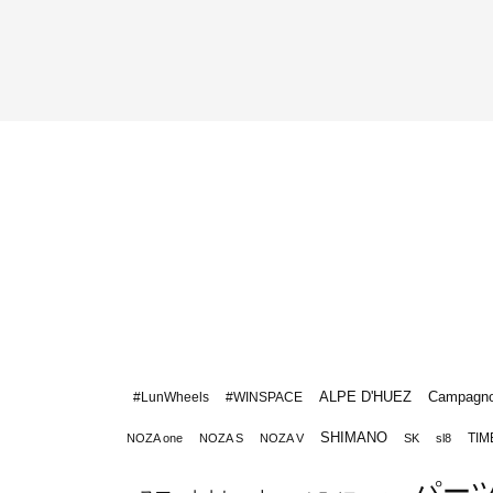
ALPE D'HUEZ
Campagno
#LunWheels
#WINSPACE
SHIMANO
TIM
NOZA one
NOZA S
NOZA V
SK
sl8
パー