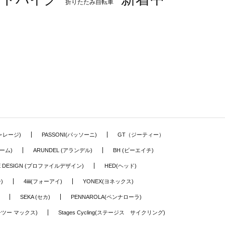
折りたたみ自転車
ギャレージ)
PASSONI(パッソーニ)
GT（ジーティー）
ーム)
ARUNDEL (アランデル)
BH (ビーエイチ)
LE DESIGN (プロファイルデザイン)
HED(ヘッド)
)
4iiii(フォーアイ)
YONEX(ヨネックス)
SEKA (セカ)
PENNAROLA(ペンナローラ)
ワーツー マックス)
Stages Cycling(ステージス サイクリング)