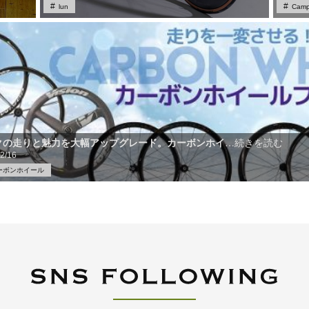
lun
Camp
クの走りと魅力を大幅アップグレード。カーボンホイ
…続きを読む
2/16
ーボンホイール