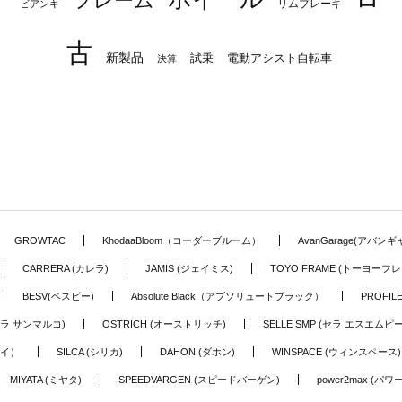
フレーム
リムブレーキ
ビアンキ
古
新製品
試乗
電動アシスト自転車
決算
GROWTAC
KhodaaBloom（コーダーブルーム）
AvanGarage(アバン
CARRERA (カレラ)
JAMIS (ジェイミス)
TOYO FRAME (トーヨーフレ
BESV(ベスビー)
Absolute Black（アブソリュートブラック）
PROFI
o (セラ サンマルコ)
OSTRICH (オーストリッチ)
SELLE SMP (セラ エスエムピー
アイ）
SILCA (シリカ)
DAHON (ダホン)
WINSPACE (ウィンスペース)
MIYATA (ミヤタ)
SPEEDVARGEN (スピードバーゲン)
power2max (パ