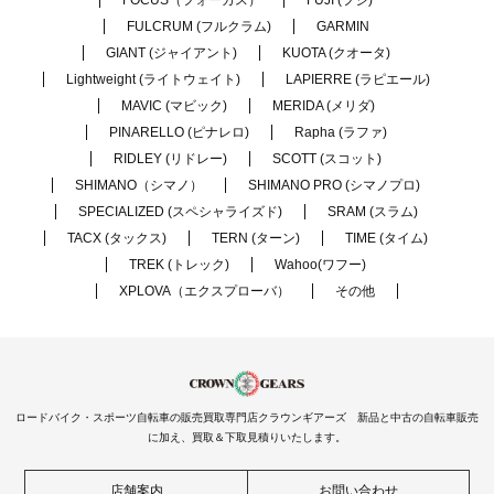
FOCUS（フォーカス）
FUJI (フジ)
FULCRUM (フルクラム)
GARMIN
GIANT (ジャイアント)
KUOTA (クオータ)
Lightweight (ライトウェイト)
LAPIERRE (ラピエール)
MAVIC (マビック)
MERIDA (メリダ)
PINARELLO (ピナレロ)
Rapha (ラファ)
RIDLEY (リドレー)
SCOTT (スコット)
SHIMANO（シマノ）
SHIMANO PRO (シマノプロ)
SPECIALIZED (スペシャライズド)
SRAM (スラム)
TACX (タックス)
TERN (ターン)
TIME (タイム)
TREK (トレック)
Wahoo(ワフー)
XPLOVA（エクスプローバ）
その他
ロードバイク・スポーツ自転車の販売買取専門店クラウンギアーズ 新品と中古の自転車販売
に加え、買取＆下取見積りいたします。
店舗案内
お問い合わせ