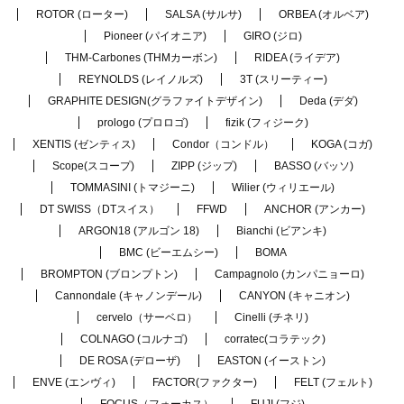
ROTOR (ローター)
SALSA (サルサ)
ORBEA (オルベア)
Pioneer (パイオニア)
GIRO (ジロ)
THM-Carbones (THMカーボン)
RIDEA (ライデア)
REYNOLDS (レイノルズ)
3T (スリーティー)
GRAPHITE DESIGN(グラファイトデザイン)
Deda (デダ)
prologo (プロロゴ)
fizik (フィジーク)
XENTIS (ゼンティス)
Condor（コンドル）
KOGA (コガ)
Scope(スコープ)
ZIPP (ジップ)
BASSO (バッソ)
TOMMASINI (トマジーニ)
Wilier (ウィリエール)
DT SWISS（DTスイス）
FFWD
ANCHOR (アンカー)
ARGON18 (アルゴン 18)
Bianchi (ビアンキ)
BMC (ビーエムシー)
BOMA
BROMPTON (ブロンプトン)
Campagnolo (カンパニョーロ)
Cannondale (キャノンデール)
CANYON (キャニオン)
cervelo（サーベロ）
Cinelli (チネリ)
COLNAGO (コルナゴ)
corratec(コラテック)
DE ROSA (デローザ)
EASTON (イーストン)
ENVE (エンヴィ)
FACTOR(ファクター)
FELT (フェルト)