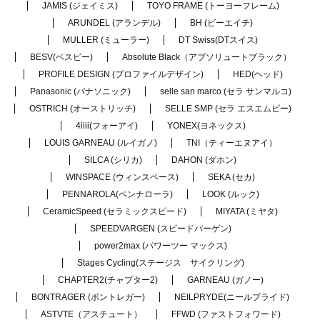
JAMIS (ジェイミス)
TOYO FRAME (トーヨーフレーム)
ARUNDEL (アランデル)
BH (ビーエイチ)
MULLER (ミューラー)
DT Swiss(DTスイス)
BESV(ベスビー)
Absolute Black（アブソリュートブラック）
PROFILE DESIGN (プロファイルデザイン)
HED(ヘッド)
Panasonic (パナソニック)
selle san marco (セラ サンマルコ)
OSTRICH (オーストリッチ)
SELLE SMP (セラ エスエムピー)
4iiii(フォーアイ)
YONEX(ヨネックス)
LOUIS GARNEAU (ルイガノ)
TNI（ティーエヌアイ）
SILCA (シリカ)
DAHON (ダホン)
WINSPACE (ウィンスペース)
SEKA (セカ)
PENNAROLA(ペンナローラ)
LOOK (ルック)
CeramicSpeed (セラミックスピード)
MIYATA (ミヤタ)
SPEEDVARGEN (スピードバーゲン)
power2max (パワーツー マックス)
Stages Cycling(ステージス サイクリング)
CHAPTER2(チャプター2)
GARNEAU (ガノー)
BONTRAGER (ボントレガー)
NEILPRYDE(ニールプライド)
ASTVTE（アスチュート）
FFWD (ファストフォワード)