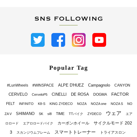
Popular Tag
ALPE D'HUEZ
Campagnolo
#LunWheels
#WINSPACE
CANYON
FACTOR
CERVELO
CINELLI
DE ROSA
DOGMA
CerveloP5
FELT
INFINITO
K8-S
KING ZYDECO
NOZA
NOZA one
NOZA S
NO
ウェア
SHIMANO
TIME
ZA V
SK
sl8
TTバイク
ZYDECO
エア
サイクルモード 202
カーボンホイール
ロロード
エアロロードバイク
スマートトレーナー
3
トライアスロン
スカンジウムフレーム