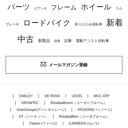
パーツ
ホイール
フレーム
リム
ビアンキ
新着
ロードバイク
ブレーキ
折りたたみ自転車
中古
新製品
試乗
電動アシスト自転車
決算
メールマガジン登録
OAKLEY
DE ROSA
UDOG
MUC-OFF
GROWTAC
KhodaaBloom（コーダーブルーム）
AvanGarage(アバンギャレージ)
PASSONI(パッソーニ)
GT（ジーティー）
KhodaaBloo（コーダブルーム）
Favero (ファベロ)
CARRERA (カレラ)