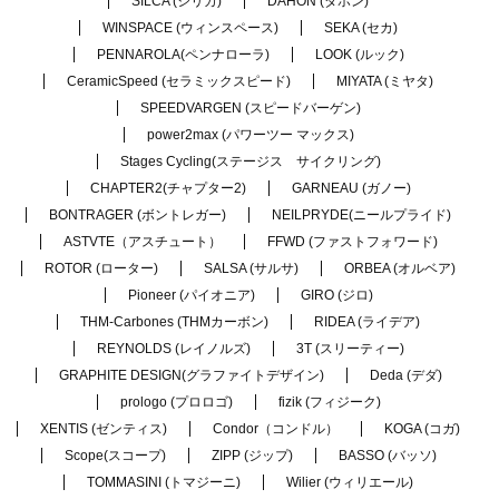
SILCA (シリカ)
DAHON (ダホン)
WINSPACE (ウィンスペース)
SEKA (セカ)
PENNAROLA(ペンナローラ)
LOOK (ルック)
CeramicSpeed (セラミックスピード)
MIYATA (ミヤタ)
SPEEDVARGEN (スピードバーゲン)
power2max (パワーツー マックス)
Stages Cycling(ステージス サイクリング)
CHAPTER2(チャプター2)
GARNEAU (ガノー)
BONTRAGER (ボントレガー)
NEILPRYDE(ニールプライド)
ASTVTE（アスチュート）
FFWD (ファストフォワード)
ROTOR (ローター)
SALSA (サルサ)
ORBEA (オルベア)
Pioneer (パイオニア)
GIRO (ジロ)
THM-Carbones (THMカーボン)
RIDEA (ライデア)
REYNOLDS (レイノルズ)
3T (スリーティー)
GRAPHITE DESIGN(グラファイトデザイン)
Deda (デダ)
prologo (プロロゴ)
fizik (フィジーク)
XENTIS (ゼンティス)
Condor（コンドル）
KOGA (コガ)
Scope(スコープ)
ZIPP (ジップ)
BASSO (バッソ)
TOMMASINI (トマジーニ)
Wilier (ウィリエール)