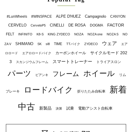
ALPE D'HUEZ
Campagnolo
#LunWheels
#WINSPACE
CANYON
FACTOR
CERVELO
CINELLI
DE ROSA
DOGMA
CerveloP5
FELT
INFINITO
K8-S
KING ZYDECO
NOZA
NOZA one
NOZA S
NO
ウェア
SHIMANO
TIME
ZA V
SK
sl8
TTバイク
ZYDECO
エア
サイクルモード 202
カーボンホイール
ロロード
エアロロードバイク
スマートトレーナー
3
トライアスロン
スカンジウムフレーム
パーツ
ホイール
フレーム
リム
ビアンキ
新着
ロードバイク
ブレーキ
折りたたみ自転車
中古
新製品
試乗
電動アシスト自転車
決算