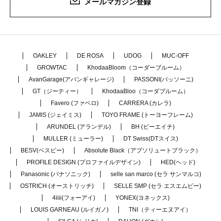
メールマガジン登録
OAKLEY
DE ROSA
UDOG
MUC-OFF
GROWTAC
KhodaaBloom（コーダーブルーム）
AvanGarage(アバンギャレージ)
PASSONI(パッソーニ)
GT（ジーティー）
KhodaaBloo（コーダブルーム）
Favero (ファベロ)
CARRERA (カレラ)
JAMIS (ジェイミス)
TOYO FRAME (トーヨーフレーム)
ARUNDEL (アランデル)
BH (ビーエイチ)
MULLER (ミューラー)
DT Swiss(DTスイス)
BESV(ベスビー)
Absolute Black（アブソリュートブラック）
PROFILE DESIGN (プロファイルデザイン)
HED(ヘッド)
Panasonic (パナソニック)
selle san marco (セラ サンマルコ)
OSTRICH (オーストリッチ)
SELLE SMP (セラ エスエムピー)
4iiii(フォーアイ)
YONEX(ヨネックス)
LOUIS GARNEAU (ルイガノ)
TNI（ティーエヌアイ）