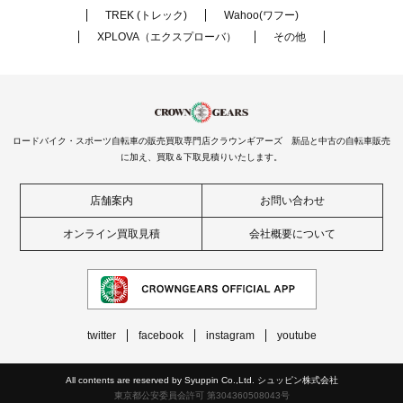
TREK (トレック)
Wahoo(ワフー)
XPLOVA（エクスプローバ）
その他
ロードバイク・スポーツ自転車の販売買取専門店クラウンギアーズ 新品と中古の自転車販売
に加え、買取＆下取見積りいたします。
店舗案内
お問い合わせ
オンライン買取見積
会社概要について
twitter
facebook
instagram
youtube
All contents are reserved by Syuppin Co.,Ltd. シュッピン株式会社
東京都公安委員会許可 第304360508043号