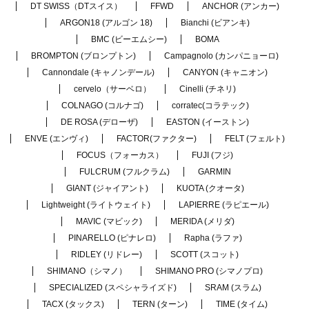
DT SWISS（DTスイス）
FFWD
ANCHOR (アンカー)
ARGON18 (アルゴン 18)
Bianchi (ビアンキ)
BMC (ビーエムシー)
BOMA
BROMPTON (ブロンプトン)
Campagnolo (カンパニョーロ)
Cannondale (キャノンデール)
CANYON (キャニオン)
cervelo（サーベロ）
Cinelli (チネリ)
COLNAGO (コルナゴ)
corratec(コラテック)
DE ROSA (デローザ)
EASTON (イーストン)
ENVE (エンヴィ)
FACTOR(ファクター)
FELT (フェルト)
FOCUS（フォーカス）
FUJI (フジ)
FULCRUM (フルクラム)
GARMIN
GIANT (ジャイアント)
KUOTA (クオータ)
Lightweight (ライトウェイト)
LAPIERRE (ラピエール)
MAVIC (マビック)
MERIDA (メリダ)
PINARELLO (ピナレロ)
Rapha (ラファ)
RIDLEY (リドレー)
SCOTT (スコット)
SHIMANO（シマノ）
SHIMANO PRO (シマノプロ)
SPECIALIZED (スペシャライズド)
SRAM (スラム)
TACX (タックス)
TERN (ターン)
TIME (タイム)