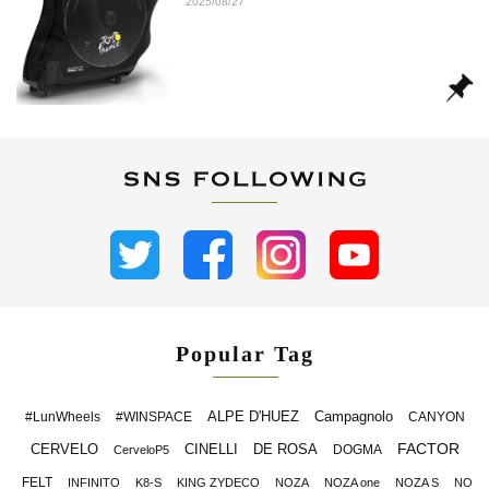
2025/08/27
Popular Tag
ALPE D'HUEZ
Campagnolo
#LunWheels
#WINSPACE
CANYON
FACTOR
CERVELO
CINELLI
DE ROSA
DOGMA
CerveloP5
FELT
INFINITO
K8-S
KING ZYDECO
NOZA
NOZA one
NOZA S
NO