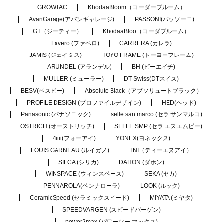
GROWTAC
KhodaaBloom（コーダーブルーム）
AvanGarage(アバンギャレージ)
PASSONI(パッソーニ)
GT（ジーティー）
KhodaaBloo（コーダブルーム）
Favero (ファベロ)
CARRERA (カレラ)
JAMIS (ジェイミス)
TOYO FRAME (トーヨーフレーム)
ARUNDEL (アランデル)
BH (ビーエイチ)
MULLER (ミューラー)
DT Swiss(DTスイス)
BESV(ベスビー)
Absolute Black（アブソリュートブラック）
PROFILE DESIGN (プロファイルデザイン)
HED(ヘッド)
Panasonic (パナソニック)
selle san marco (セラ サンマルコ)
OSTRICH (オーストリッチ)
SELLE SMP (セラ エスエムピー)
4iiii(フォーアイ)
YONEX(ヨネックス)
LOUIS GARNEAU (ルイガノ)
TNI（ティーエヌアイ）
SILCA (シリカ)
DAHON (ダホン)
WINSPACE (ウィンスペース)
SEKA (セカ)
PENNAROLA(ペンナローラ)
LOOK (ルック)
CeramicSpeed (セラミックスピード)
MIYATA (ミヤタ)
SPEEDVARGEN (スピードバーゲン)
power2max (パワーツー マックス)