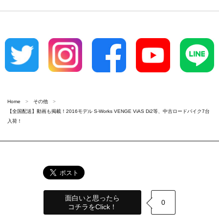
Home
その他
【全国配送】動画も掲載！2016モデル S-Works VENGE ViAS Di2等、中古ロードバイク7台
入荷！
面白いと思ったら
0
コチラをClick！