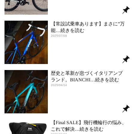
【常設試乗車あります】まさに”万
能
…続きを読む
2025/07/09
歴史と革新が息づくイタリアンブ
ランド。BIANCHI
…続きを読む
2025/04/14
【Final SALE】飛行機輪行の悩み、
これで解決
…続きを読む