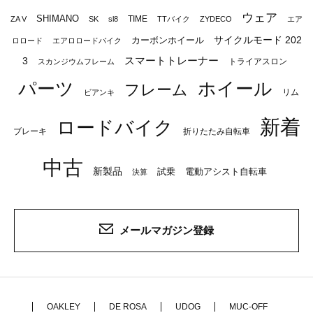
ウェア
SHIMANO
TIME
ZA V
SK
sl8
TTバイク
ZYDECO
エア
サイクルモード 202
カーボンホイール
ロロード
エアロロードバイク
スマートトレーナー
3
トライアスロン
スカンジウムフレーム
パーツ
ホイール
フレーム
リム
ビアンキ
新着
ロードバイク
ブレーキ
折りたたみ自転車
中古
新製品
試乗
電動アシスト自転車
決算
メールマガジン登録
OAKLEY
DE ROSA
UDOG
MUC-OFF