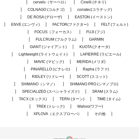
cervelo（サーベロ）
Cinelli (チネリ)
COLNAGO (コルナゴ)
corratec(コラテック)
DE ROSA (デローザ)
EASTON (イーストン)
ENVE (エンヴィ)
FACTOR(ファクター)
FELT (フェルト)
FOCUS（フォーカス）
FUJI (フジ)
FULCRUM (フルクラム)
GARMIN
GIANT (ジャイアント)
KUOTA (クオータ)
Lightweight (ライトウェイト)
LAPIERRE (ラピエール)
MAVIC (マビック)
MERIDA (メリダ)
PINARELLO (ピナレロ)
Rapha (ラファ)
RIDLEY (リドレー)
SCOTT (スコット)
SHIMANO（シマノ）
SHIMANO PRO (シマノプロ)
SPECIALIZED (スペシャライズド)
SRAM (スラム)
TACX (タックス)
TERN (ターン)
TIME (タイム)
TREK (トレック)
Wahoo(ワフー)
XPLOVA（エクスプローバ）
その他