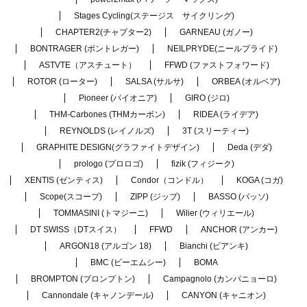
Stages Cycling(ステージス サイクリング)
CHAPTER2(チャプター2)
GARNEAU (ガノー)
BONTRAGER (ボントレガー)
NEILPRYDE(ニールプライド)
ASTVTE（アスチュート）
FFWD (ファストフォワード)
ROTOR (ローター)
SALSA (サルサ)
ORBEA (オルベア)
Pioneer (パイオニア)
GIRO (ジロ)
THM-Carbones (THMカーボン)
RIDEA (ライデア)
REYNOLDS (レイノルズ)
3T (スリーティー)
GRAPHITE DESIGN(グラファイトデザイン)
Deda (デダ)
prologo (プロロゴ)
fizik (フィジーク)
XENTIS (ゼンティス)
Condor（コンドル）
KOGA (コガ)
Scope(スコープ)
ZIPP (ジップ)
BASSO (バッソ)
TOMMASINI (トマジーニ)
Wilier (ウィリエール)
DT SWISS（DTスイス）
FFWD
ANCHOR (アンカー)
ARGON18 (アルゴン 18)
Bianchi (ビアンキ)
BMC (ビーエムシー)
BOMA
BROMPTON (ブロンプトン)
Campagnolo (カンパニョーロ)
Cannondale (キャノンデール)
CANYON (キャニオン)