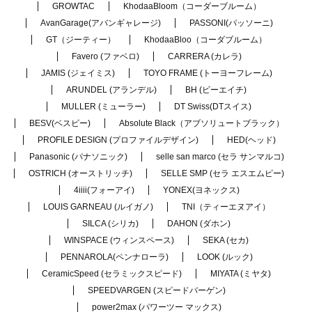
GROWTAC
KhodaaBloom（コーダーブルーム）
AvanGarage(アバンギャレージ)
PASSONI(パッソーニ)
GT（ジーティー）
KhodaaBloo（コーダブルーム）
Favero (ファベロ)
CARRERA (カレラ)
JAMIS (ジェイミス)
TOYO FRAME (トーヨーフレーム)
ARUNDEL (アランデル)
BH (ビーエイチ)
MULLER (ミューラー)
DT Swiss(DTスイス)
BESV(ベスビー)
Absolute Black（アブソリュートブラック）
PROFILE DESIGN (プロファイルデザイン)
HED(ヘッド)
Panasonic (パナソニック)
selle san marco (セラ サンマルコ)
OSTRICH (オーストリッチ)
SELLE SMP (セラ エスエムピー)
4iiii(フォーアイ)
YONEX(ヨネックス)
LOUIS GARNEAU (ルイガノ)
TNI（ティーエヌアイ）
SILCA (シリカ)
DAHON (ダホン)
WINSPACE (ウィンスペース)
SEKA (セカ)
PENNAROLA(ペンナローラ)
LOOK (ルック)
CeramicSpeed (セラミックスピード)
MIYATA (ミヤタ)
SPEEDVARGEN (スピードバーゲン)
power2max (パワーツー マックス)