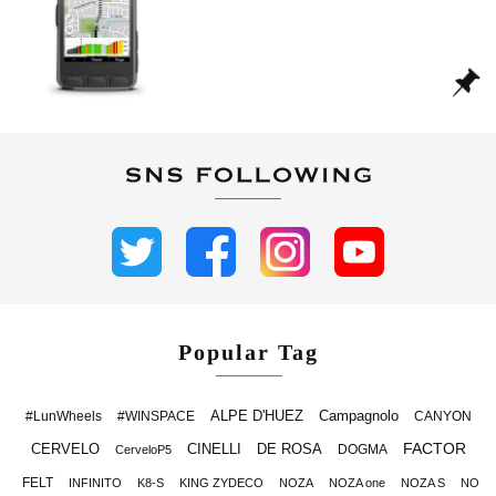
Popular Tag
ALPE D'HUEZ
Campagnolo
#LunWheels
#WINSPACE
CANYON
FACTOR
CERVELO
CINELLI
DE ROSA
DOGMA
CerveloP5
FELT
INFINITO
K8-S
KING ZYDECO
NOZA
NOZA one
NOZA S
NO