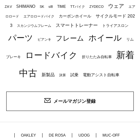
ウェア
SHIMANO
TIME
ZA V
SK
sl8
TTバイク
ZYDECO
エア
サイクルモード 202
カーボンホイール
ロロード
エアロロードバイク
スマートトレーナー
3
トライアスロン
スカンジウムフレーム
パーツ
ホイール
フレーム
リム
ビアンキ
新着
ロードバイク
ブレーキ
折りたたみ自転車
中古
新製品
試乗
電動アシスト自転車
決算
メールマガジン登録
OAKLEY
DE ROSA
UDOG
MUC-OFF