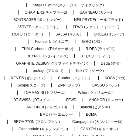
Stages Cycling(ステージス サイクリング)
CHAPTER2(チャプター2)
GARNEAU (ガノー)
BONTRAGER (ボントレガー)
NEILPRYDE(ニールプライド)
ASTVTE（アスチュート）
FFWD (ファストフォワード)
ROTOR (ローター)
SALSA (サルサ)
ORBEA (オルベア)
Pioneer (パイオニア)
GIRO (ジロ)
THM-Carbones (THMカーボン)
RIDEA (ライデア)
REYNOLDS (レイノルズ)
3T (スリーティー)
GRAPHITE DESIGN(グラファイトデザイン)
Deda (デダ)
prologo (プロロゴ)
fizik (フィジーク)
XENTIS (ゼンティス)
Condor（コンドル）
KOGA (コガ)
Scope(スコープ)
ZIPP (ジップ)
BASSO (バッソ)
TOMMASINI (トマジーニ)
Wilier (ウィリエール)
DT SWISS（DTスイス）
FFWD
ANCHOR (アンカー)
ARGON18 (アルゴン 18)
Bianchi (ビアンキ)
BMC (ビーエムシー)
BOMA
BROMPTON (ブロンプトン)
Campagnolo (カンパニョーロ)
Cannondale (キャノンデール)
CANYON (キャニオン)