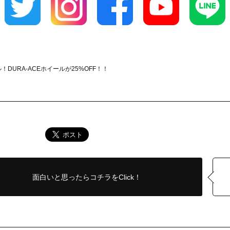
DURA-ACEホイールが25%OFF！！
面白いと思ったら
コチラをClick！