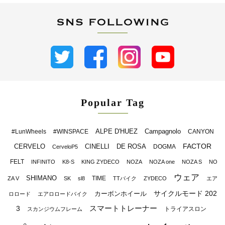
Popular Tag
ALPE D'HUEZ
Campagnolo
#LunWheels
#WINSPACE
CANYON
FACTOR
CERVELO
CINELLI
DE ROSA
DOGMA
CerveloP5
FELT
INFINITO
K8-S
KING ZYDECO
NOZA
NOZA one
NOZA S
NO
ウェア
SHIMANO
TIME
ZA V
SK
sl8
TTバイク
ZYDECO
エア
サイクルモード 202
カーボンホイール
ロロード
エアロロードバイク
スマートトレーナー
3
トライアスロン
スカンジウムフレーム