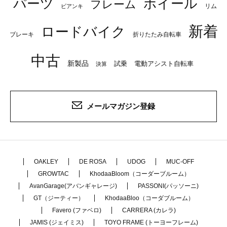
パーツ
ホイール
フレーム
リム
ビアンキ
新着
ロードバイク
ブレーキ
折りたたみ自転車
中古
新製品
試乗
電動アシスト自転車
決算
メールマガジン登録
OAKLEY
DE ROSA
UDOG
MUC-OFF
GROWTAC
KhodaaBloom（コーダーブルーム）
AvanGarage(アバンギャレージ)
PASSONI(パッソーニ)
GT（ジーティー）
KhodaaBloo（コーダブルーム）
Favero (ファベロ)
CARRERA (カレラ)
JAMIS (ジェイミス)
TOYO FRAME (トーヨーフレーム)