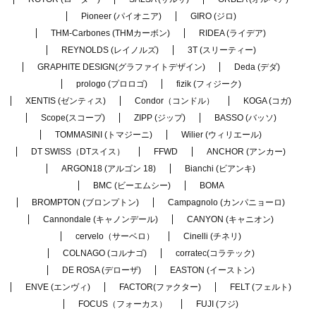
Pioneer (パイオニア)
GIRO (ジロ)
THM-Carbones (THMカーボン)
RIDEA (ライデア)
REYNOLDS (レイノルズ)
3T (スリーティー)
GRAPHITE DESIGN(グラファイトデザイン)
Deda (デダ)
prologo (プロロゴ)
fizik (フィジーク)
XENTIS (ゼンティス)
Condor（コンドル）
KOGA (コガ)
Scope(スコープ)
ZIPP (ジップ)
BASSO (バッソ)
TOMMASINI (トマジーニ)
Wilier (ウィリエール)
DT SWISS（DTスイス）
FFWD
ANCHOR (アンカー)
ARGON18 (アルゴン 18)
Bianchi (ビアンキ)
BMC (ビーエムシー)
BOMA
BROMPTON (ブロンプトン)
Campagnolo (カンパニョーロ)
Cannondale (キャノンデール)
CANYON (キャニオン)
cervelo（サーベロ）
Cinelli (チネリ)
COLNAGO (コルナゴ)
corratec(コラテック)
DE ROSA (デローザ)
EASTON (イーストン)
ENVE (エンヴィ)
FACTOR(ファクター)
FELT (フェルト)
FOCUS（フォーカス）
FUJI (フジ)