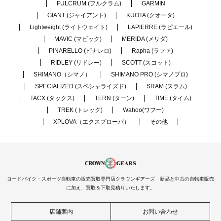
FULCRUM (フルクラム)
GARMIN
GIANT (ジャイアント)
KUOTA (クオータ)
Lightweight (ライトウェイト)
LAPIERRE (ラピエール)
MAVIC (マビック)
MERIDA (メリダ)
PINARELLO (ピナレロ)
Rapha (ラファ)
RIDLEY (リドレー)
SCOTT (スコット)
SHIMANO（シマノ）
SHIMANO PRO (シマノプロ)
SPECIALIZED (スペシャライズド)
SRAM (スラム)
TACX (タックス)
TERN (ターン)
TIME (タイム)
TREK (トレック)
Wahoo(ワフー)
XPLOVA（エクスプローバ）
その他
ロードバイク・スポーツ自転車の販売買取専門店クラウンギアーズ 新品と中古の自転車販売
に加え、買取＆下取見積りいたします。
店舗案内
お問い合わせ