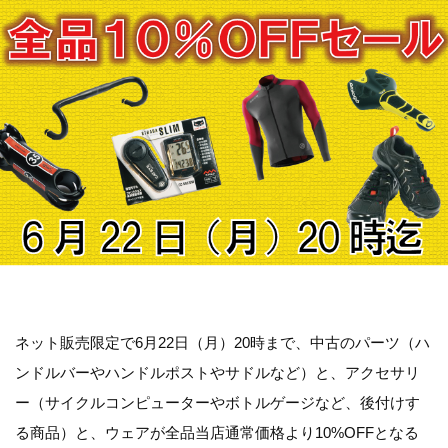
ネット販売限定
で
6月22日（月）20時まで
、
中古
の
パーツ（ハ
ンドルバーやハンドルポストやサドルなど）
と、
アクセサリ
ー（サイクルコンピューターやボトルゲージなど、後付けす
る商品）
と、
ウェア
が
全品当店通常価格より10%OFF
となる