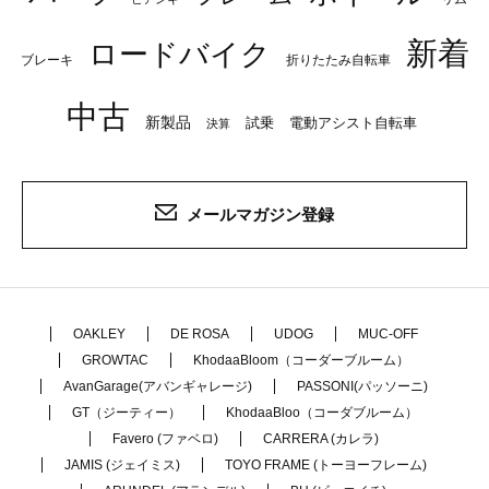
新着
ロードバイク
ブレーキ
折りたたみ自転車
中古
新製品
試乗
電動アシスト自転車
決算
メールマガジン登録
OAKLEY
DE ROSA
UDOG
MUC-OFF
GROWTAC
KhodaaBloom（コーダーブルーム）
AvanGarage(アバンギャレージ)
PASSONI(パッソーニ)
GT（ジーティー）
KhodaaBloo（コーダブルーム）
Favero (ファベロ)
CARRERA (カレラ)
JAMIS (ジェイミス)
TOYO FRAME (トーヨーフレーム)