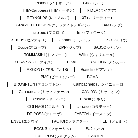
Pioneer (パイオニア)
GIRO (ジロ)
THM-Carbones (THMカーボン)
RIDEA (ライデア)
REYNOLDS (レイノルズ)
3T (スリーティー)
GRAPHITE DESIGN(グラファイトデザイン)
Deda (デダ)
prologo (プロロゴ)
fizik (フィジーク)
XENTIS (ゼンティス)
Condor（コンドル）
KOGA (コガ)
Scope(スコープ)
ZIPP (ジップ)
BASSO (バッソ)
TOMMASINI (トマジーニ)
Wilier (ウィリエール)
DT SWISS（DTスイス）
FFWD
ANCHOR (アンカー)
ARGON18 (アルゴン 18)
Bianchi (ビアンキ)
BMC (ビーエムシー)
BOMA
BROMPTON (ブロンプトン)
Campagnolo (カンパニョーロ)
Cannondale (キャノンデール)
CANYON (キャニオン)
cervelo（サーベロ）
Cinelli (チネリ)
COLNAGO (コルナゴ)
corratec(コラテック)
DE ROSA (デローザ)
EASTON (イーストン)
ENVE (エンヴィ)
FACTOR(ファクター)
FELT (フェルト)
FOCUS（フォーカス）
FUJI (フジ)
FULCRUM (フルクラム)
GARMIN