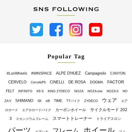
Popular Tag
ALPE D'HUEZ
Campagnolo
#LunWheels
#WINSPACE
CANYON
FACTOR
CERVELO
CINELLI
DE ROSA
DOGMA
CerveloP5
FELT
INFINITO
K8-S
KING ZYDECO
NOZA
NOZA one
NOZA S
NO
ウェア
SHIMANO
TIME
ZA V
SK
sl8
TTバイク
ZYDECO
エア
サイクルモード 202
カーボンホイール
ロロード
エアロロードバイク
スマートトレーナー
3
トライアスロン
スカンジウムフレーム
パーツ
ホイール
フレーム
リム
ビアンキ