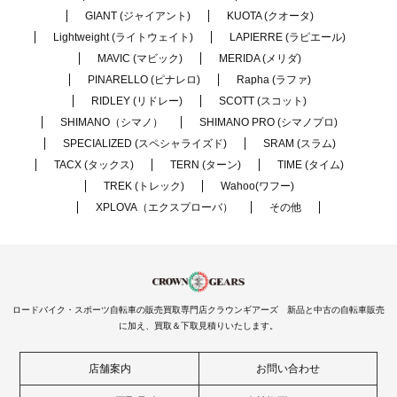
GIANT (ジャイアント)
KUOTA (クオータ)
Lightweight (ライトウェイト)
LAPIERRE (ラピエール)
MAVIC (マビック)
MERIDA (メリダ)
PINARELLO (ピナレロ)
Rapha (ラファ)
RIDLEY (リドレー)
SCOTT (スコット)
SHIMANO（シマノ）
SHIMANO PRO (シマノプロ)
SPECIALIZED (スペシャライズド)
SRAM (スラム)
TACX (タックス)
TERN (ターン)
TIME (タイム)
TREK (トレック)
Wahoo(ワフー)
XPLOVA（エクスプローバ）
その他
ロードバイク・スポーツ自転車の販売買取専門店クラウンギアーズ 新品と中古の自転車販売
に加え、買取＆下取見積りいたします。
店舗案内
お問い合わせ