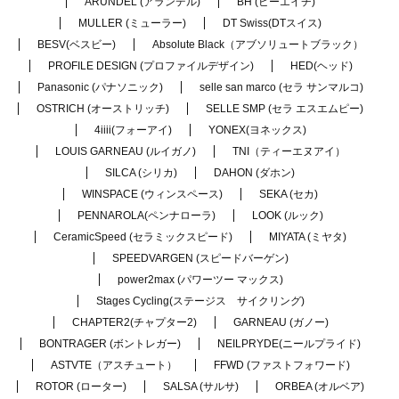
ARUNDEL (アランデル)
BH (ビーエイチ)
MULLER (ミューラー)
DT Swiss(DTスイス)
BESV(ベスビー)
Absolute Black（アブソリュートブラック）
PROFILE DESIGN (プロファイルデザイン)
HED(ヘッド)
Panasonic (パナソニック)
selle san marco (セラ サンマルコ)
OSTRICH (オーストリッチ)
SELLE SMP (セラ エスエムピー)
4iiii(フォーアイ)
YONEX(ヨネックス)
LOUIS GARNEAU (ルイガノ)
TNI（ティーエヌアイ）
SILCA (シリカ)
DAHON (ダホン)
WINSPACE (ウィンスペース)
SEKA (セカ)
PENNAROLA(ペンナローラ)
LOOK (ルック)
CeramicSpeed (セラミックスピード)
MIYATA (ミヤタ)
SPEEDVARGEN (スピードバーゲン)
power2max (パワーツー マックス)
Stages Cycling(ステージス サイクリング)
CHAPTER2(チャプター2)
GARNEAU (ガノー)
BONTRAGER (ボントレガー)
NEILPRYDE(ニールプライド)
ASTVTE（アスチュート）
FFWD (ファストフォワード)
ROTOR (ローター)
SALSA (サルサ)
ORBEA (オルベア)