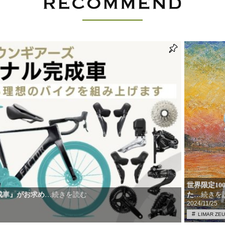
世界限定1
成車』がお求め
た
…続きを
…続きを読む
2024/11/25
LIMAR ZE