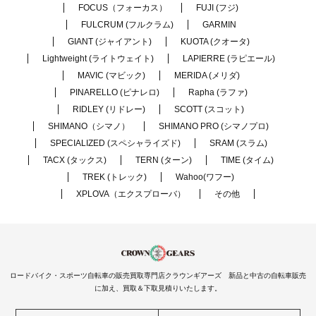
FOCUS（フォーカス）
FUJI (フジ)
FULCRUM (フルクラム)
GARMIN
GIANT (ジャイアント)
KUOTA (クオータ)
Lightweight (ライトウェイト)
LAPIERRE (ラピエール)
MAVIC (マビック)
MERIDA (メリダ)
PINARELLO (ピナレロ)
Rapha (ラファ)
RIDLEY (リドレー)
SCOTT (スコット)
SHIMANO（シマノ）
SHIMANO PRO (シマノプロ)
SPECIALIZED (スペシャライズド)
SRAM (スラム)
TACX (タックス)
TERN (ターン)
TIME (タイム)
TREK (トレック)
Wahoo(ワフー)
XPLOVA（エクスプローバ）
その他
ロードバイク・スポーツ自転車の販売買取専門店クラウンギアーズ 新品と中古の自転車販売
に加え、買取＆下取見積りいたします。