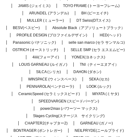
JAMIS (ジェイミス)
TOYO FRAME (トーヨーフレーム)
ARUNDEL (アランデル)
BH (ビーエイチ)
MULLER (ミューラー)
DT Swiss(DTスイス)
BESV(ベスビー)
Absolute Black（アブソリュートブラック）
PROFILE DESIGN (プロファイルデザイン)
HED(ヘッド)
Panasonic (パナソニック)
selle san marco (セラ サンマルコ)
OSTRICH (オーストリッチ)
SELLE SMP (セラ エスエムピー)
4iiii(フォーアイ)
YONEX(ヨネックス)
LOUIS GARNEAU (ルイガノ)
TNI（ティーエヌアイ）
SILCA (シリカ)
DAHON (ダホン)
WINSPACE (ウィンスペース)
SEKA (セカ)
PENNAROLA(ペンナローラ)
LOOK (ルック)
CeramicSpeed (セラミックスピード)
MIYATA (ミヤタ)
SPEEDVARGEN (スピードバーゲン)
power2max (パワーツー マックス)
Stages Cycling(ステージス サイクリング)
CHAPTER2(チャプター2)
GARNEAU (ガノー)
BONTRAGER (ボントレガー)
NEILPRYDE(ニールプライド)