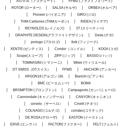
ASTVTE（アスチュート）
FFWD (ファストフォワード)
ROTOR (ローター)
SALSA (サルサ)
ORBEA (オルベア)
Pioneer (パイオニア)
GIRO (ジロ)
THM-Carbones (THMカーボン)
RIDEA (ライデア)
REYNOLDS (レイノルズ)
3T (スリーティー)
GRAPHITE DESIGN(グラファイトデザイン)
Deda (デダ)
prologo (プロロゴ)
fizik (フィジーク)
XENTIS (ゼンティス)
Condor（コンドル）
KOGA (コガ)
Scope(スコープ)
ZIPP (ジップ)
BASSO (バッソ)
TOMMASINI (トマジーニ)
Wilier (ウィリエール)
DT SWISS（DTスイス）
FFWD
ANCHOR (アンカー)
ARGON18 (アルゴン 18)
Bianchi (ビアンキ)
BMC (ビーエムシー)
BOMA
BROMPTON (ブロンプトン)
Campagnolo (カンパニョーロ)
Cannondale (キャノンデール)
CANYON (キャニオン)
cervelo（サーベロ）
Cinelli (チネリ)
COLNAGO (コルナゴ)
corratec(コラテック)
DE ROSA (デローザ)
EASTON (イーストン)
ENVE (エンヴィ)
FACTOR(ファクター)
FELT (フェルト)