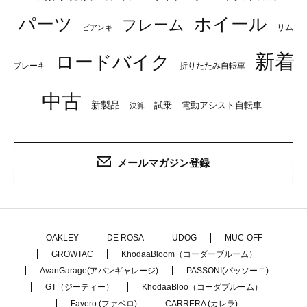
パーツ
ホイール
フレーム
リム
ビアンキ
新着
ロードバイク
ブレーキ
折りたたみ自転車
中古
新製品
試乗
電動アシスト自転車
決算
メールマガジン登録
OAKLEY
DE ROSA
UDOG
MUC-OFF
GROWTAC
KhodaaBloom（コーダーブルーム）
AvanGarage(アバンギャレージ)
PASSONI(パッソーニ)
GT（ジーティー）
KhodaaBloo（コーダブルーム）
Favero (ファベロ)
CARRERA (カレラ)