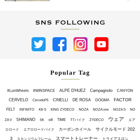
Popular Tag
ALPE D'HUEZ
Campagnolo
#LunWheels
#WINSPACE
CANYON
FACTOR
CERVELO
CINELLI
DE ROSA
DOGMA
CerveloP5
FELT
INFINITO
K8-S
KING ZYDECO
NOZA
NOZA one
NOZA S
NO
ウェア
SHIMANO
TIME
ZA V
SK
sl8
TTバイク
ZYDECO
エア
サイクルモード 202
カーボンホイール
ロロード
エアロロードバイク
スマートトレーナー
3
トライアスロン
スカンジウムフレーム