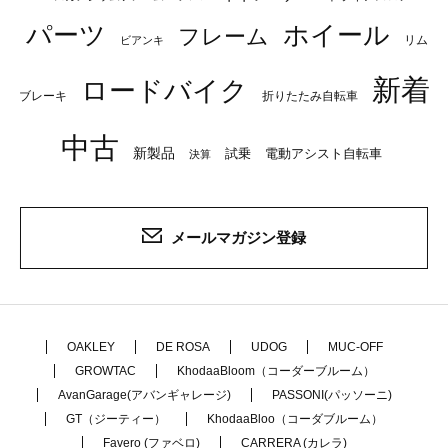
パーツ
ホイール
フレーム
リム
ビアンキ
新着
ロードバイク
ブレーキ
折りたたみ自転車
中古
新製品
試乗
電動アシスト自転車
決算
メールマガジン登録
OAKLEY
DE ROSA
UDOG
MUC-OFF
GROWTAC
KhodaaBloom（コーダーブルーム）
AvanGarage(アバンギャレージ)
PASSONI(パッソーニ)
GT（ジーティー）
KhodaaBloo（コーダブルーム）
Favero (ファベロ)
CARRERA (カレラ)