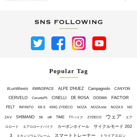
Popular Tag
ALPE D'HUEZ
Campagnolo
#LunWheels
#WINSPACE
CANYON
FACTOR
CERVELO
CINELLI
DE ROSA
DOGMA
CerveloP5
FELT
INFINITO
K8-S
KING ZYDECO
NOZA
NOZA one
NOZA S
NO
ウェア
SHIMANO
TIME
ZA V
SK
sl8
TTバイク
ZYDECO
エア
サイクルモード 202
カーボンホイール
ロロード
エアロロードバイク
スマートトレーナー
3
トライアスロン
スカンジウムフレーム