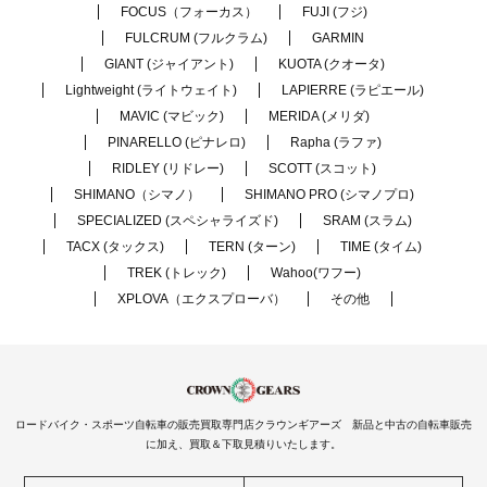
FOCUS（フォーカス）
FUJI (フジ)
FULCRUM (フルクラム)
GARMIN
GIANT (ジャイアント)
KUOTA (クオータ)
Lightweight (ライトウェイト)
LAPIERRE (ラピエール)
MAVIC (マビック)
MERIDA (メリダ)
PINARELLO (ピナレロ)
Rapha (ラファ)
RIDLEY (リドレー)
SCOTT (スコット)
SHIMANO（シマノ）
SHIMANO PRO (シマノプロ)
SPECIALIZED (スペシャライズド)
SRAM (スラム)
TACX (タックス)
TERN (ターン)
TIME (タイム)
TREK (トレック)
Wahoo(ワフー)
XPLOVA（エクスプローバ）
その他
ロードバイク・スポーツ自転車の販売買取専門店クラウンギアーズ 新品と中古の自転車販売
に加え、買取＆下取見積りいたします。