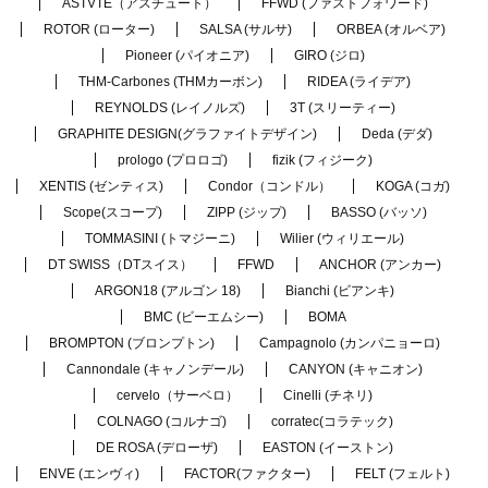
ASTVTE（アスチュート）
FFWD (ファストフォワード)
ROTOR (ローター)
SALSA (サルサ)
ORBEA (オルベア)
Pioneer (パイオニア)
GIRO (ジロ)
THM-Carbones (THMカーボン)
RIDEA (ライデア)
REYNOLDS (レイノルズ)
3T (スリーティー)
GRAPHITE DESIGN(グラファイトデザイン)
Deda (デダ)
prologo (プロロゴ)
fizik (フィジーク)
XENTIS (ゼンティス)
Condor（コンドル）
KOGA (コガ)
Scope(スコープ)
ZIPP (ジップ)
BASSO (バッソ)
TOMMASINI (トマジーニ)
Wilier (ウィリエール)
DT SWISS（DTスイス）
FFWD
ANCHOR (アンカー)
ARGON18 (アルゴン 18)
Bianchi (ビアンキ)
BMC (ビーエムシー)
BOMA
BROMPTON (ブロンプトン)
Campagnolo (カンパニョーロ)
Cannondale (キャノンデール)
CANYON (キャニオン)
cervelo（サーベロ）
Cinelli (チネリ)
COLNAGO (コルナゴ)
corratec(コラテック)
DE ROSA (デローザ)
EASTON (イーストン)
ENVE (エンヴィ)
FACTOR(ファクター)
FELT (フェルト)