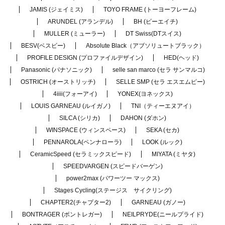
JAMIS (ジェイミス)
TOYO FRAME (トーヨーフレーム)
ARUNDEL (アランデル)
BH (ビーエイチ)
MULLER (ミューラー)
DT Swiss(DTスイス)
BESV(ベスビー)
Absolute Black（アブソリュートブラック）
PROFILE DESIGN (プロファイルデザイン)
HED(ヘッド)
Panasonic (パナソニック)
selle san marco (セラ サンマルコ)
OSTRICH (オーストリッチ)
SELLE SMP (セラ エスエムピー)
4iiii(フォーアイ)
YONEX(ヨネックス)
LOUIS GARNEAU (ルイガノ)
TNI（ティーエヌアイ）
SILCA (シリカ)
DAHON (ダホン)
WINSPACE (ウィンスペース)
SEKA (セカ)
PENNAROLA(ペンナローラ)
LOOK (ルック)
CeramicSpeed (セラミックスピード)
MIYATA (ミヤタ)
SPEEDVARGEN (スピードバーゲン)
power2max (パワーツー マックス)
Stages Cycling(ステージス サイクリング)
CHAPTER2(チャプター2)
GARNEAU (ガノー)
BONTRAGER (ボントレガー)
NEILPRYDE(ニールプライド)