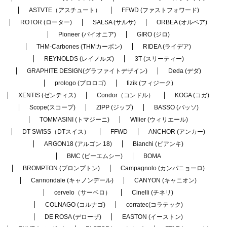
ASTVTE（アスチュート）
FFWD (ファストフォワード)
ROTOR (ローター)
SALSA (サルサ)
ORBEA (オルベア)
Pioneer (パイオニア)
GIRO (ジロ)
THM-Carbones (THMカーボン)
RIDEA (ライデア)
REYNOLDS (レイノルズ)
3T (スリーティー)
GRAPHITE DESIGN(グラファイトデザイン)
Deda (デダ)
prologo (プロロゴ)
fizik (フィジーク)
XENTIS (ゼンティス)
Condor（コンドル）
KOGA (コガ)
Scope(スコープ)
ZIPP (ジップ)
BASSO (バッソ)
TOMMASINI (トマジーニ)
Wilier (ウィリエール)
DT SWISS（DTスイス）
FFWD
ANCHOR (アンカー)
ARGON18 (アルゴン 18)
Bianchi (ビアンキ)
BMC (ビーエムシー)
BOMA
BROMPTON (ブロンプトン)
Campagnolo (カンパニョーロ)
Cannondale (キャノンデール)
CANYON (キャニオン)
cervelo（サーベロ）
Cinelli (チネリ)
COLNAGO (コルナゴ)
corratec(コラテック)
DE ROSA (デローザ)
EASTON (イーストン)