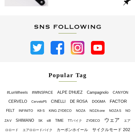
Popular Tag
ALPE D'HUEZ
Campagnolo
#LunWheels
#WINSPACE
CANYON
FACTOR
CERVELO
CINELLI
DE ROSA
DOGMA
CerveloP5
FELT
INFINITO
K8-S
KING ZYDECO
NOZA
NOZA one
NOZA S
NO
ウェア
SHIMANO
TIME
ZA V
SK
sl8
TTバイク
ZYDECO
エア
サイクルモード 202
カーボンホイール
ロロード
エアロロードバイク