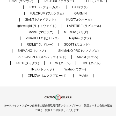
ENVE (エンヴィ)
FACTOR(ファクター)
FELT (フェルト)
FOCUS（フォーカス）
FUJI (フジ)
FULCRUM (フルクラム)
GARMIN
GIANT (ジャイアント)
KUOTA (クオータ)
Lightweight (ライトウェイト)
LAPIERRE (ラピエール)
MAVIC (マビック)
MERIDA (メリダ)
PINARELLO (ピナレロ)
Rapha (ラファ)
RIDLEY (リドレー)
SCOTT (スコット)
SHIMANO（シマノ）
SHIMANO PRO (シマノプロ)
SPECIALIZED (スペシャライズド)
SRAM (スラム)
TACX (タックス)
TERN (ターン)
TIME (タイム)
TREK (トレック)
Wahoo(ワフー)
XPLOVA（エクスプローバ）
その他
ロードバイク・スポーツ自転車の販売買取専門店クラウンギアーズ 新品と中古の自転車販売
に加え、買取＆下取見積りいたします。