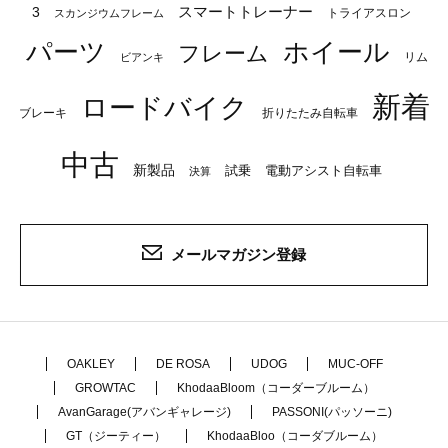
スマートトレーナー
3
トライアスロン
スカンジウムフレーム
パーツ
ホイール
フレーム
リム
ビアンキ
新着
ロードバイク
ブレーキ
折りたたみ自転車
中古
新製品
試乗
電動アシスト自転車
決算
メールマガジン登録
OAKLEY
DE ROSA
UDOG
MUC-OFF
GROWTAC
KhodaaBloom（コーダーブルーム）
AvanGarage(アバンギャレージ)
PASSONI(パッソーニ)
GT（ジーティー）
KhodaaBloo（コーダブルーム）