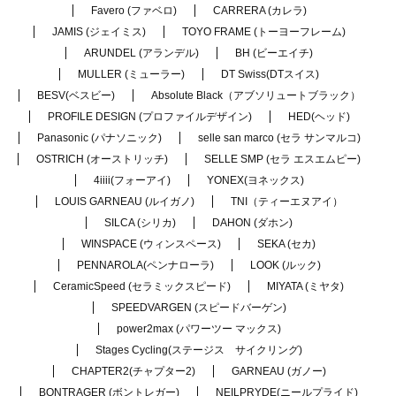
Favero (ファベロ)
CARRERA (カレラ)
JAMIS (ジェイミス)
TOYO FRAME (トーヨーフレーム)
ARUNDEL (アランデル)
BH (ビーエイチ)
MULLER (ミューラー)
DT Swiss(DTスイス)
BESV(ベスビー)
Absolute Black（アブソリュートブラック）
PROFILE DESIGN (プロファイルデザイン)
HED(ヘッド)
Panasonic (パナソニック)
selle san marco (セラ サンマルコ)
OSTRICH (オーストリッチ)
SELLE SMP (セラ エスエムピー)
4iiii(フォーアイ)
YONEX(ヨネックス)
LOUIS GARNEAU (ルイガノ)
TNI（ティーエヌアイ）
SILCA (シリカ)
DAHON (ダホン)
WINSPACE (ウィンスペース)
SEKA (セカ)
PENNAROLA(ペンナローラ)
LOOK (ルック)
CeramicSpeed (セラミックスピード)
MIYATA (ミヤタ)
SPEEDVARGEN (スピードバーゲン)
power2max (パワーツー マックス)
Stages Cycling(ステージス サイクリング)
CHAPTER2(チャプター2)
GARNEAU (ガノー)
BONTRAGER (ボントレガー)
NEILPRYDE(ニールプライド)