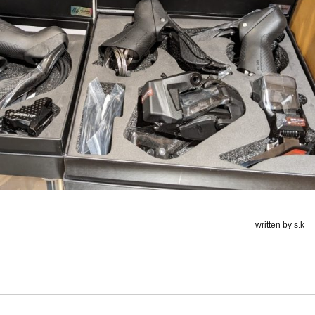
written by
s.k