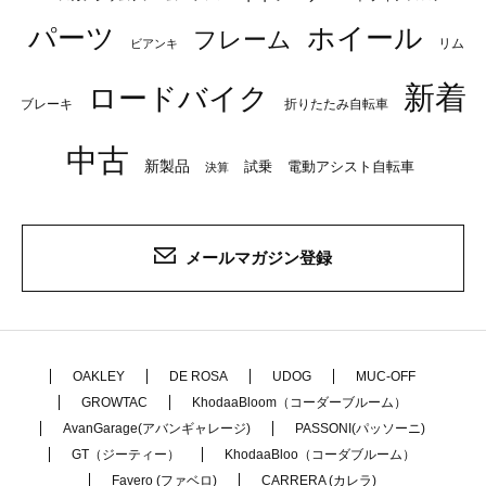
パーツ
ホイール
フレーム
リム
ビアンキ
新着
ロードバイク
ブレーキ
折りたたみ自転車
中古
新製品
試乗
電動アシスト自転車
決算
メールマガジン登録
OAKLEY
DE ROSA
UDOG
MUC-OFF
GROWTAC
KhodaaBloom（コーダーブルーム）
AvanGarage(アバンギャレージ)
PASSONI(パッソーニ)
GT（ジーティー）
KhodaaBloo（コーダブルーム）
Favero (ファベロ)
CARRERA (カレラ)