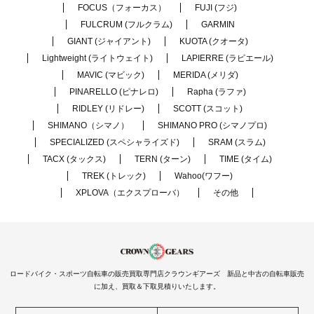
FOCUS（フォーカス）
FUJI (フジ)
FULCRUM (フルクラム)
GARMIN
GIANT (ジャイアント)
KUOTA (クオータ)
Lightweight (ライトウェイト)
LAPIERRE (ラピエール)
MAVIC (マビック)
MERIDA (メリダ)
PINARELLO (ピナレロ)
Rapha (ラファ)
RIDLEY (リドレー)
SCOTT (スコット)
SHIMANO（シマノ）
SHIMANO PRO (シマノプロ)
SPECIALIZED (スペシャライズド)
SRAM (スラム)
TACX (タックス)
TERN (ターン)
TIME (タイム)
TREK (トレック)
Wahoo(ワフー)
XPLOVA（エクスプローバ）
その他
ロードバイク・スポーツ自転車の販売買取専門店クラウンギアーズ 新品と中古の自転車販売
に加え、買取＆下取見積りいたします。