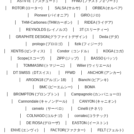
ASTVTE（アスチュート）
FFWD (ファストフォワード)
ROTOR (ローター)
SALSA (サルサ)
ORBEA (オルベア)
Pioneer (パイオニア)
GIRO (ジロ)
THM-Carbones (THMカーボン)
RIDEA (ライデア)
REYNOLDS (レイノルズ)
3T (スリーティー)
GRAPHITE DESIGN(グラファイトデザイン)
Deda (デダ)
prologo (プロロゴ)
fizik (フィジーク)
XENTIS (ゼンティス)
Condor（コンドル）
KOGA (コガ)
Scope(スコープ)
ZIPP (ジップ)
BASSO (バッソ)
TOMMASINI (トマジーニ)
Wilier (ウィリエール)
DT SWISS（DTスイス）
FFWD
ANCHOR (アンカー)
ARGON18 (アルゴン 18)
Bianchi (ビアンキ)
BMC (ビーエムシー)
BOMA
BROMPTON (ブロンプトン)
Campagnolo (カンパニョーロ)
Cannondale (キャノンデール)
CANYON (キャニオン)
cervelo（サーベロ）
Cinelli (チネリ)
COLNAGO (コルナゴ)
corratec(コラテック)
DE ROSA (デローザ)
EASTON (イーストン)
ENVE (エンヴィ)
FACTOR(ファクター)
FELT (フェルト)