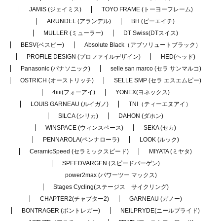
JAMIS (ジェイミス)
TOYO FRAME (トーヨーフレーム)
ARUNDEL (アランデル)
BH (ビーエイチ)
MULLER (ミューラー)
DT Swiss(DTスイス)
BESV(ベスビー)
Absolute Black（アブソリュートブラック）
PROFILE DESIGN (プロファイルデザイン)
HED(ヘッド)
Panasonic (パナソニック)
selle san marco (セラ サンマルコ)
OSTRICH (オーストリッチ)
SELLE SMP (セラ エスエムピー)
4iiii(フォーアイ)
YONEX(ヨネックス)
LOUIS GARNEAU (ルイガノ)
TNI（ティーエヌアイ）
SILCA (シリカ)
DAHON (ダホン)
WINSPACE (ウィンスペース)
SEKA (セカ)
PENNAROLA(ペンナローラ)
LOOK (ルック)
CeramicSpeed (セラミックスピード)
MIYATA (ミヤタ)
SPEEDVARGEN (スピードバーゲン)
power2max (パワーツー マックス)
Stages Cycling(ステージス サイクリング)
CHAPTER2(チャプター2)
GARNEAU (ガノー)
BONTRAGER (ボントレガー)
NEILPRYDE(ニールプライド)