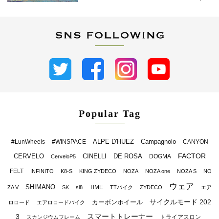
Popular Tag
ALPE D'HUEZ
Campagnolo
#LunWheels
#WINSPACE
CANYON
FACTOR
CERVELO
CINELLI
DE ROSA
DOGMA
CerveloP5
FELT
INFINITO
K8-S
KING ZYDECO
NOZA
NOZA one
NOZA S
NO
ウェア
SHIMANO
TIME
ZA V
SK
sl8
TTバイク
ZYDECO
エア
サイクルモード 202
カーボンホイール
ロロード
エアロロードバイク
スマートトレーナー
3
トライアスロン
スカンジウムフレーム