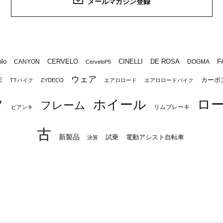
メールマガジン登録
F
lo
CERVELO
CINELLI
DE ROSA
CANYON
DOGMA
CerveloP5
ウェア
カーボ
E
TTバイク
ZYDECO
エアロロード
エアロロードバイク
ロ
ツ
ホイール
フレーム
リムブレーキ
ビアンキ
古
新製品
試乗
電動アシスト自転車
決算