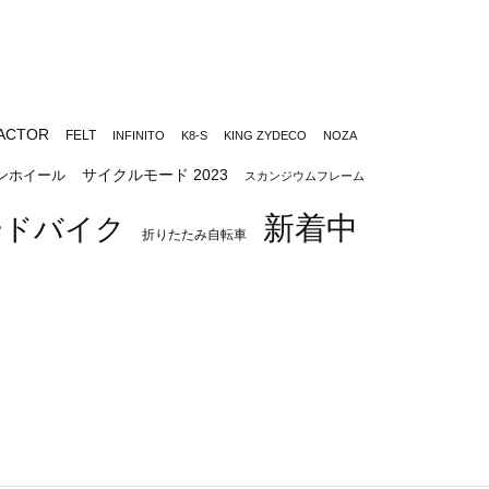
ACTOR
FELT
INFINITO
K8-S
KING ZYDECO
NOZA
サイクルモード 2023
ンホイール
スカンジウムフレーム
新着中
ードバイク
折りたたみ自転車