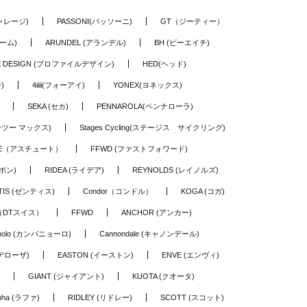
ギャレージ)
PASSONI(パッソーニ)
GT（ジーティー）
ーム)
ARUNDEL (アランデル)
BH (ビーエイチ)
LE DESIGN (プロファイルデザイン)
HED(ヘッド)
)
4iiii(フォーアイ)
YONEX(ヨネックス)
SEKA (セカ)
PENNAROLA(ペンナローラ)
ワーツー マックス)
Stages Cycling(ステージス サイクリング)
TE（アスチュート）
FFWD (ファストフォワード)
ーボン)
RIDEA (ライデア)
REYNOLDS (レイノルズ)
TIS (ゼンティス)
Condor（コンドル）
KOGA (コガ)
S（DTスイス）
FFWD
ANCHOR (アンカー)
nolo (カンパニョーロ)
Cannondale (キャノンデール)
(デローザ)
EASTON (イーストン)
ENVE (エンヴィ)
GIANT (ジャイアント)
KUOTA (クオータ)
pha (ラファ)
RIDLEY (リドレー)
SCOTT (スコット)