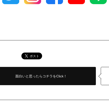
面白いと思ったら
コチラをClick！