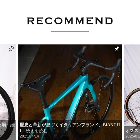
る場
歴史と革新が息づくイタリアンブランド。BIANCH
…続
I
オスス
…続きを読む
2025/04/14
2025/03