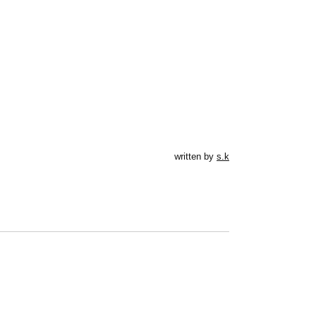
written by
s.k