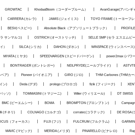
GROWTAC
KhodaaBloom（コーダーブルーム）
AvanGarage(アバン
CARRERA (カレラ)
JAMIS (ジェイミス)
TOYO FRAME (トーヨーフレ
BESV(ベスビー)
Absolute Black（アブソリュートブラック）
PROFI
o (セラ サンマルコ)
OSTRICH (オーストリッチ)
SELLE SMP (セラ エスエムピー
アイ）
SILCA (シリカ)
DAHON (ダホン)
WINSPACE (ウィンスペース)
MIYATA (ミヤタ)
SPEEDVARGEN (スピードバーゲン)
power2max (パ
BONTRAGER (ボントレガー)
NEILPRYDE(ニールプライド)
ASTV
ルベア)
Pioneer (パイオニア)
GIRO (ジロ)
THM-Carbones (THMカ
イン)
Deda (デダ)
prologo (プロロゴ)
fizik (フィジーク)
XEN
(バッソ)
TOMMASINI (トマジーニ)
Wilier (ウィリエール)
DT SWIS
BMC (ビーエムシー)
BOMA
BROMPTON (ブロンプトン)
Campag
elli (チネリ)
COLNAGO (コルナゴ)
corratec(コラテック)
DE ROSA 
OCUS（フォーカス）
FUJI (フジ)
FULCRUM (フルクラム)
GARMIN
MAVIC (マビック)
MERIDA (メリダ)
PINARELLO (ピナレロ)
Ra