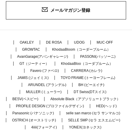
メールマガジン登録
OAKLEY
DE ROSA
UDOG
MUC-OFF
GROWTAC
KhodaaBloom（コーダーブルーム）
AvanGarage(アバンギャレージ)
PASSONI(パッソーニ)
GT（ジーティー）
KhodaaBloo（コーダブルーム）
Favero (ファベロ)
CARRERA (カレラ)
JAMIS (ジェイミス)
TOYO FRAME (トーヨーフレーム)
ARUNDEL (アランデル)
BH (ビーエイチ)
MULLER (ミューラー)
DT Swiss(DTスイス)
BESV(ベスビー)
Absolute Black（アブソリュートブラック）
PROFILE DESIGN (プロファイルデザイン)
HED(ヘッド)
Panasonic (パナソニック)
selle san marco (セラ サンマルコ)
OSTRICH (オーストリッチ)
SELLE SMP (セラ エスエムピー)
4iiii(フォーアイ)
YONEX(ヨネックス)