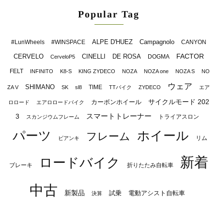
Popular Tag
ALPE D'HUEZ
Campagnolo
#LunWheels
#WINSPACE
CANYON
FACTOR
CERVELO
CINELLI
DE ROSA
DOGMA
CerveloP5
FELT
INFINITO
K8-S
KING ZYDECO
NOZA
NOZA one
NOZA S
NO
ウェア
SHIMANO
TIME
ZA V
SK
sl8
TTバイク
ZYDECO
エア
サイクルモード 202
カーボンホイール
ロロード
エアロロードバイク
スマートトレーナー
3
トライアスロン
スカンジウムフレーム
パーツ
ホイール
フレーム
リム
ビアンキ
新着
ロードバイク
ブレーキ
折りたたみ自転車
中古
新製品
試乗
電動アシスト自転車
決算