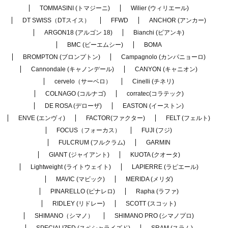
TOMMASINI (トマジーニ)
Wilier (ウィリエール)
DT SWISS（DTスイス）
FFWD
ANCHOR (アンカー)
ARGON18 (アルゴン 18)
Bianchi (ビアンキ)
BMC (ビーエムシー)
BOMA
BROMPTON (ブロンプトン)
Campagnolo (カンパニョーロ)
Cannondale (キャノンデール)
CANYON (キャニオン)
cervelo（サーベロ）
Cinelli (チネリ)
COLNAGO (コルナゴ)
corratec(コラテック)
DE ROSA (デローザ)
EASTON (イーストン)
ENVE (エンヴィ)
FACTOR(ファクター)
FELT (フェルト)
FOCUS（フォーカス）
FUJI (フジ)
FULCRUM (フルクラム)
GARMIN
GIANT (ジャイアント)
KUOTA (クオータ)
Lightweight (ライトウェイト)
LAPIERRE (ラピエール)
MAVIC (マビック)
MERIDA (メリダ)
PINARELLO (ピナレロ)
Rapha (ラファ)
RIDLEY (リドレー)
SCOTT (スコット)
SHIMANO（シマノ）
SHIMANO PRO (シマノプロ)