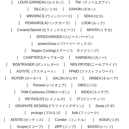
LOUIS GARNEAU (ルイガノ)
TNI（ティーエヌアイ）
SILCA (シリカ)
DAHON (ダホン)
WINSPACE (ウィンスペース)
SEKA (セカ)
PENNAROLA(ペンナローラ)
LOOK (ルック)
CeramicSpeed (セラミックスピード)
MIYATA (ミヤタ)
SPEEDVARGEN (スピードバーゲン)
power2max (パワーツー マックス)
Stages Cycling(ステージス サイクリング)
CHAPTER2(チャプター2)
GARNEAU (ガノー)
BONTRAGER (ボントレガー)
NEILPRYDE(ニールプライド)
ASTVTE（アスチュート）
FFWD (ファストフォワード)
ROTOR (ローター)
SALSA (サルサ)
ORBEA (オルベア)
Pioneer (パイオニア)
GIRO (ジロ)
THM-Carbones (THMカーボン)
RIDEA (ライデア)
REYNOLDS (レイノルズ)
3T (スリーティー)
GRAPHITE DESIGN(グラファイトデザイン)
Deda (デダ)
prologo (プロロゴ)
fizik (フィジーク)
XENTIS (ゼンティス)
Condor（コンドル）
KOGA (コガ)
Scope(スコープ)
ZIPP (ジップ)
BASSO (バッソ)