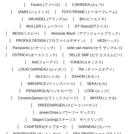
Favero (ファベロ)
CARRERA (カレラ)
JAMIS (ジェイミス)
TOYO FRAME (トーヨーフレーム)
ARUNDEL (アランデル)
BH (ビーエイチ)
MULLER (ミューラー)
DT Swiss(DTスイス)
BESV(ベスビー)
Absolute Black（アブソリュートブラック）
PROFILE DESIGN (プロファイルデザイン)
HED(ヘッド)
Panasonic (パナソニック)
selle san marco (セラ サンマルコ)
OSTRICH (オーストリッチ)
SELLE SMP (セラ エスエムピー)
4iiii(フォーアイ)
YONEX(ヨネックス)
LOUIS GARNEAU (ルイガノ)
TNI（ティーエヌアイ）
SILCA (シリカ)
DAHON (ダホン)
WINSPACE (ウィンスペース)
SEKA (セカ)
PENNAROLA(ペンナローラ)
LOOK (ルック)
CeramicSpeed (セラミックスピード)
MIYATA (ミヤタ)
SPEEDVARGEN (スピードバーゲン)
power2max (パワーツー マックス)
Stages Cycling(ステージス サイクリング)
CHAPTER2(チャプター2)
GARNEAU (ガノー)
BONTRAGER (ボントレガー)
NEILPRYDE(ニールプライド)