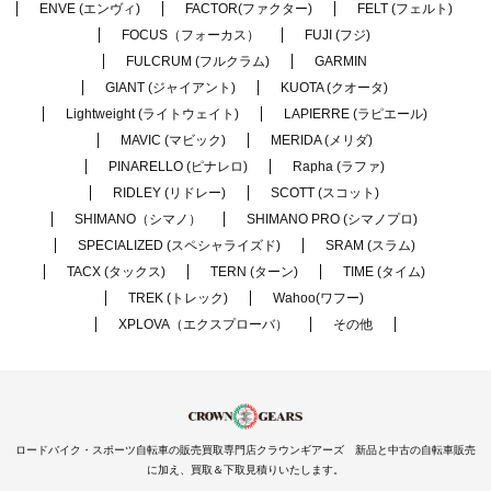
ENVE (エンヴィ)
FACTOR(ファクター)
FELT (フェルト)
FOCUS（フォーカス）
FUJI (フジ)
FULCRUM (フルクラム)
GARMIN
GIANT (ジャイアント)
KUOTA (クオータ)
Lightweight (ライトウェイト)
LAPIERRE (ラピエール)
MAVIC (マビック)
MERIDA (メリダ)
PINARELLO (ピナレロ)
Rapha (ラファ)
RIDLEY (リドレー)
SCOTT (スコット)
SHIMANO（シマノ）
SHIMANO PRO (シマノプロ)
SPECIALIZED (スペシャライズド)
SRAM (スラム)
TACX (タックス)
TERN (ターン)
TIME (タイム)
TREK (トレック)
Wahoo(ワフー)
XPLOVA（エクスプローバ）
その他
ロードバイク・スポーツ自転車の販売買取専門店クラウンギアーズ 新品と中古の自転車販売
に加え、買取＆下取見積りいたします。