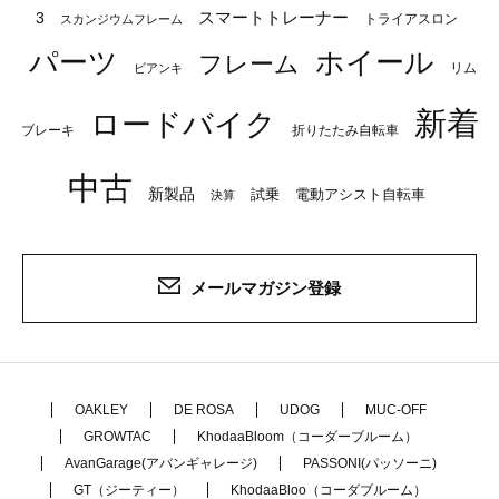
スマートトレーナー
3
トライアスロン
スカンジウムフレーム
パーツ
ホイール
フレーム
リム
ビアンキ
新着
ロードバイク
ブレーキ
折りたたみ自転車
中古
新製品
試乗
電動アシスト自転車
決算
メールマガジン登録
OAKLEY
DE ROSA
UDOG
MUC-OFF
GROWTAC
KhodaaBloom（コーダーブルーム）
AvanGarage(アバンギャレージ)
PASSONI(パッソーニ)
GT（ジーティー）
KhodaaBloo（コーダブルーム）