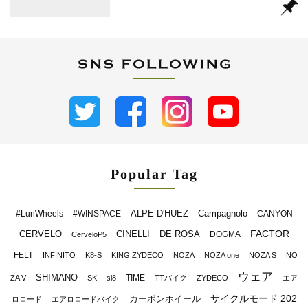
Popular Tag
ALPE D'HUEZ
Campagnolo
#LunWheels
#WINSPACE
CANYON
FACTOR
CERVELO
CINELLI
DE ROSA
DOGMA
CerveloP5
FELT
INFINITO
K8-S
KING ZYDECO
NOZA
NOZA one
NOZA S
NO
ウェア
SHIMANO
TIME
ZA V
SK
sl8
TTバイク
ZYDECO
エア
サイクルモード 202
カーボンホイール
ロロード
エアロロードバイク