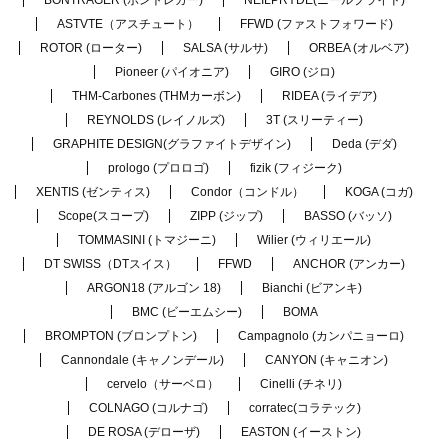
ASTVTE（アスチュート）
FFWD (ファストフォワード)
ROTOR (ローター)
SALSA (サルサ)
ORBEA (オルベア)
Pioneer (パイオニア)
GIRO (ジロ)
THM-Carbones (THMカーボン)
RIDEA (ライデア)
REYNOLDS (レイノルズ)
3T (スリーティー)
GRAPHITE DESIGN(グラファイトデザイン)
Deda (デダ)
prologo (プロロゴ)
fizik (フィジーク)
XENTIS (ゼンティス)
Condor（コンドル）
KOGA (コガ)
Scope(スコープ)
ZIPP (ジップ)
BASSO (バッソ)
TOMMASINI (トマジーニ)
Wilier (ウィリエール)
DT SWISS（DTスイス）
FFWD
ANCHOR (アンカー)
ARGON18 (アルゴン 18)
Bianchi (ビアンキ)
BMC (ビーエムシー)
BOMA
BROMPTON (ブロンプトン)
Campagnolo (カンパニョーロ)
Cannondale (キャノンデール)
CANYON (キャニオン)
cervelo（サーベロ）
Cinelli (チネリ)
COLNAGO (コルナゴ)
corratec(コラテック)
DE ROSA (デローザ)
EASTON (イーストン)