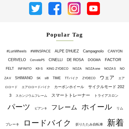
Popular Tag
ALPE D'HUEZ
Campagnolo
#LunWheels
#WINSPACE
CANYON
FACTOR
CERVELO
CINELLI
DE ROSA
DOGMA
CerveloP5
FELT
INFINITO
K8-S
KING ZYDECO
NOZA
NOZA one
NOZA S
NO
ウェア
SHIMANO
TIME
ZA V
SK
sl8
TTバイク
ZYDECO
エア
サイクルモード 202
カーボンホイール
ロロード
エアロロードバイク
スマートトレーナー
3
トライアスロン
スカンジウムフレーム
パーツ
ホイール
フレーム
リム
ビアンキ
新着
ロードバイク
ブレーキ
折りたたみ自転車