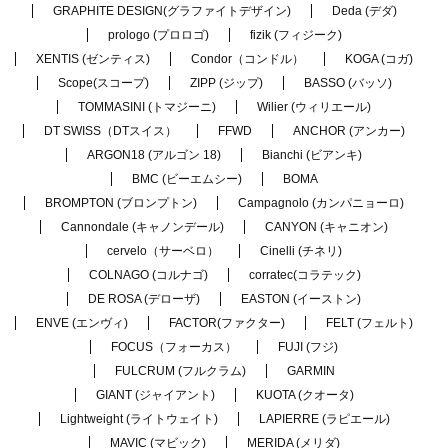
GRAPHITE DESIGN(グラファイトデザイン)
Deda (デダ)
prologo (プロロゴ)
fizik (フィジーク)
XENTIS (ゼンティス)
Condor（コンドル）
KOGA (コガ)
Scope(スコープ)
ZIPP (ジップ)
BASSO (バッソ)
TOMMASINI (トマジーニ)
Wilier (ウィリエール)
DT SWISS（DTスイス）
FFWD
ANCHOR (アンカー)
ARGON18 (アルゴン 18)
Bianchi (ビアンキ)
BMC (ビーエムシー)
BOMA
BROMPTON (ブロンプトン)
Campagnolo (カンパニョーロ)
Cannondale (キャノンデール)
CANYON (キャニオン)
cervelo（サーベロ）
Cinelli (チネリ)
COLNAGO (コルナゴ)
corratec(コラテック)
DE ROSA (デローザ)
EASTON (イーストン)
ENVE (エンヴィ)
FACTOR(ファクター)
FELT (フェルト)
FOCUS（フォーカス）
FUJI (フジ)
FULCRUM (フルクラム)
GARMIN
GIANT (ジャイアント)
KUOTA (クオータ)
Lightweight (ライトウェイト)
LAPIERRE (ラピエール)
MAVIC (マビック)
MERIDA (メリダ)