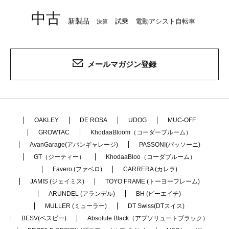
中古
新製品
試乗
電動アシスト自転車
決算
メールマガジン登録
OAKLEY
DE ROSA
UDOG
MUC-OFF
GROWTAC
KhodaaBloom（コーダーブルーム）
AvanGarage(アバンギャレージ)
PASSONI(パッソーニ)
GT（ジーティー）
KhodaaBloo（コーダブルーム）
Favero (ファベロ)
CARRERA (カレラ)
JAMIS (ジェイミス)
TOYO FRAME (トーヨーフレーム)
ARUNDEL (アランデル)
BH (ビーエイチ)
MULLER (ミューラー)
DT Swiss(DTスイス)
BESV(ベスビー)
Absolute Black（アブソリュートブラック）