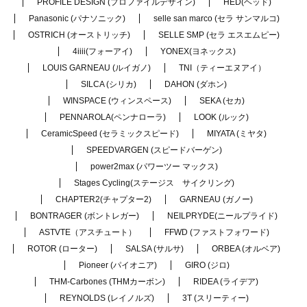
PROFILE DESIGN (プロファイルデザイン)
HED(ヘッド)
Panasonic (パナソニック)
selle san marco (セラ サンマルコ)
OSTRICH (オーストリッチ)
SELLE SMP (セラ エスエムピー)
4iiii(フォーアイ)
YONEX(ヨネックス)
LOUIS GARNEAU (ルイガノ)
TNI（ティーエヌアイ）
SILCA (シリカ)
DAHON (ダホン)
WINSPACE (ウィンスペース)
SEKA (セカ)
PENNAROLA(ペンナローラ)
LOOK (ルック)
CeramicSpeed (セラミックスピード)
MIYATA (ミヤタ)
SPEEDVARGEN (スピードバーゲン)
power2max (パワーツー マックス)
Stages Cycling(ステージス サイクリング)
CHAPTER2(チャプター2)
GARNEAU (ガノー)
BONTRAGER (ボントレガー)
NEILPRYDE(ニールプライド)
ASTVTE（アスチュート）
FFWD (ファストフォワード)
ROTOR (ローター)
SALSA (サルサ)
ORBEA (オルベア)
Pioneer (パイオニア)
GIRO (ジロ)
THM-Carbones (THMカーボン)
RIDEA (ライデア)
REYNOLDS (レイノルズ)
3T (スリーティー)