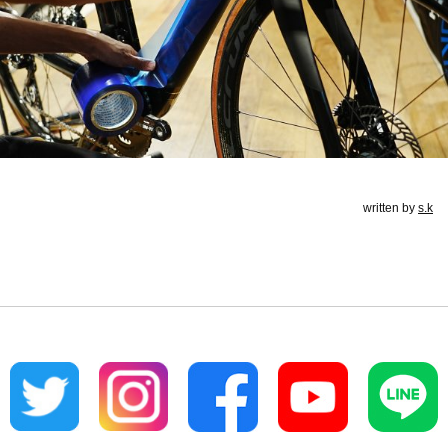
written by
s.k