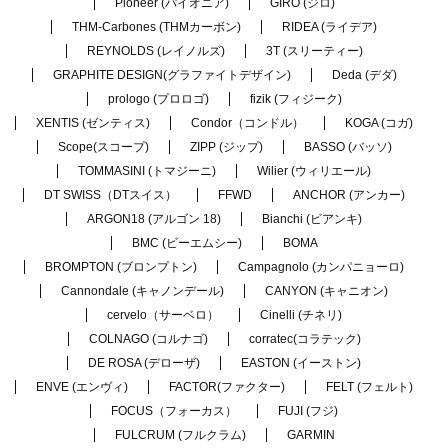
Pioneer (パイオニア)
GIRO (ジロ)
THM-Carbones (THMカーボン)
RIDEA (ライデア)
REYNOLDS (レイノルズ)
3T (スリーティー)
GRAPHITE DESIGN(グラファイトデザイン)
Deda (デダ)
prologo (プロロゴ)
fizik (フィジーク)
XENTIS (ゼンティス)
Condor（コンドル）
KOGA (コガ)
Scope(スコープ)
ZIPP (ジップ)
BASSO (バッソ)
TOMMASINI (トマジーニ)
Wilier (ウィリエール)
DT SWISS（DTスイス）
FFWD
ANCHOR (アンカー)
ARGON18 (アルゴン 18)
Bianchi (ビアンキ)
BMC (ビーエムシー)
BOMA
BROMPTON (ブロンプトン)
Campagnolo (カンパニョーロ)
Cannondale (キャノンデール)
CANYON (キャニオン)
cervelo（サーベロ）
Cinelli (チネリ)
COLNAGO (コルナゴ)
corratec(コラテック)
DE ROSA (デローザ)
EASTON (イーストン)
ENVE (エンヴィ)
FACTOR(ファクター)
FELT (フェルト)
FOCUS（フォーカス）
FUJI (フジ)
FULCRUM (フルクラム)
GARMIN