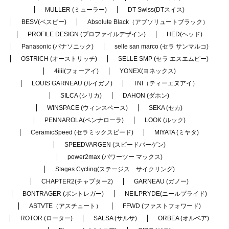
MULLER (ミューラー)
DT Swiss(DTスイス)
BESV(ベスビー)
Absolute Black（アブソリュートブラック）
PROFILE DESIGN (プロファイルデザイン)
HED(ヘッド)
Panasonic (パナソニック)
selle san marco (セラ サンマルコ)
OSTRICH (オーストリッチ)
SELLE SMP (セラ エスエムピー)
4iiii(フォーアイ)
YONEX(ヨネックス)
LOUIS GARNEAU (ルイガノ)
TNI（ティーエヌアイ）
SILCA (シリカ)
DAHON (ダホン)
WINSPACE (ウィンスペース)
SEKA (セカ)
PENNAROLA(ペンナローラ)
LOOK (ルック)
CeramicSpeed (セラミックスピード)
MIYATA (ミヤタ)
SPEEDVARGEN (スピードバーゲン)
power2max (パワーツー マックス)
Stages Cycling(ステージス サイクリング)
CHAPTER2(チャプター2)
GARNEAU (ガノー)
BONTRAGER (ボントレガー)
NEILPRYDE(ニールプライド)
ASTVTE（アスチュート）
FFWD (ファストフォワード)
ROTOR (ローター)
SALSA (サルサ)
ORBEA (オルベア)