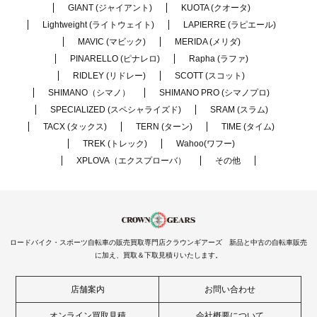
GIANT (ジャイアント)
KUOTA (クオータ)
Lightweight (ライトウェイト)
LAPIERRE (ラピエール)
MAVIC (マビック)
MERIDA (メリダ)
PINARELLO (ピナレロ)
Rapha (ラファ)
RIDLEY (リドレー)
SCOTT (スコット)
SHIMANO（シマノ）
SHIMANO PRO (シマノプロ)
SPECIALIZED (スペシャライズド)
SRAM (スラム)
TACX (タックス)
TERN (ターン)
TIME (タイム)
TREK (トレック)
Wahoo(ワフー)
XPLOVA（エクスプローバ）
その他
ロードバイク・スポーツ自転車の販売買取専門店クラウンギアーズ 新品と中古の自転車販売
に加え、買取＆下取見積りいたします。
店舗案内
お問い合わせ
オンライン買取見積
会社概要について