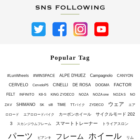
Popular Tag
ALPE D'HUEZ
Campagnolo
#LunWheels
#WINSPACE
CANYON
FACTOR
CERVELO
CINELLI
DE ROSA
DOGMA
CerveloP5
FELT
INFINITO
K8-S
KING ZYDECO
NOZA
NOZA one
NOZA S
NO
ウェア
SHIMANO
TIME
ZA V
SK
sl8
TTバイク
ZYDECO
エア
サイクルモード 202
カーボンホイール
ロロード
エアロロードバイク
スマートトレーナー
3
トライアスロン
スカンジウムフレーム
パーツ
ホイール
フレーム
リム
ビアンキ