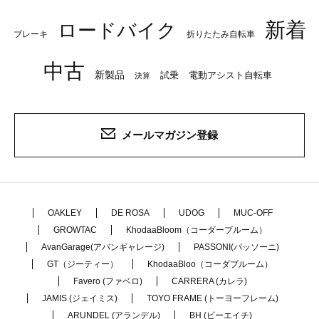
新着
ロードバイク
ブレーキ
折りたたみ自転車
中古
新製品
試乗
電動アシスト自転車
決算
メールマガジン登録
OAKLEY
DE ROSA
UDOG
MUC-OFF
GROWTAC
KhodaaBloom（コーダーブルーム）
AvanGarage(アバンギャレージ)
PASSONI(パッソーニ)
GT（ジーティー）
KhodaaBloo（コーダブルーム）
Favero (ファベロ)
CARRERA (カレラ)
JAMIS (ジェイミス)
TOYO FRAME (トーヨーフレーム)
ARUNDEL (アランデル)
BH (ビーエイチ)