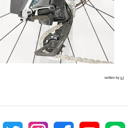
written by
s.t