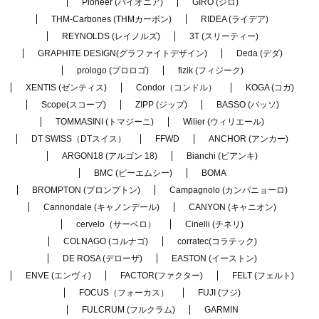
Pioneer (パイオニア)
GIRO (ジロ)
THM-Carbones (THMカーボン)
RIDEA (ライデア)
REYNOLDS (レイノルズ)
3T (スリーティー)
GRAPHITE DESIGN(グラファイトデザイン)
Deda (デダ)
prologo (プロロゴ)
fizik (フィジーク)
XENTIS (ゼンティス)
Condor（コンドル）
KOGA (コガ)
Scope(スコープ)
ZIPP (ジップ)
BASSO (バッソ)
TOMMASINI (トマジーニ)
Wilier (ウィリエール)
DT SWISS（DTスイス）
FFWD
ANCHOR (アンカー)
ARGON18 (アルゴン 18)
Bianchi (ビアンキ)
BMC (ビーエムシー)
BOMA
BROMPTON (ブロンプトン)
Campagnolo (カンパニョーロ)
Cannondale (キャノンデール)
CANYON (キャニオン)
cervelo（サーベロ）
Cinelli (チネリ)
COLNAGO (コルナゴ)
corratec(コラテック)
DE ROSA (デローザ)
EASTON (イーストン)
ENVE (エンヴィ)
FACTOR(ファクター)
FELT (フェルト)
FOCUS（フォーカス）
FUJI (フジ)
FULCRUM (フルクラム)
GARMIN