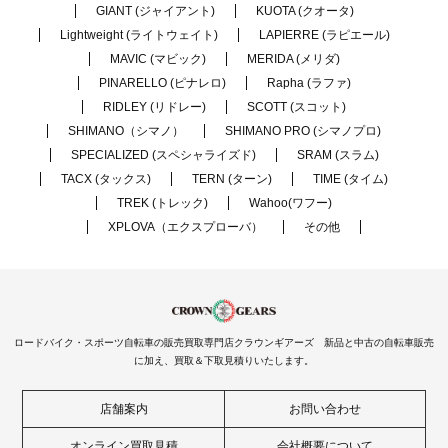
GIANT (ジャイアント)
KUOTA (クオータ)
Lightweight (ライトウェイト)
LAPIERRE (ラピエール)
MAVIC (マビック)
MERIDA (メリダ)
PINARELLO (ピナレロ)
Rapha (ラファ)
RIDLEY (リドレー)
SCOTT (スコット)
SHIMANO（シマノ）
SHIMANO PRO (シマノプロ)
SPECIALIZED (スペシャライズド)
SRAM (スラム)
TACX (タックス)
TERN (ターン)
TIME (タイム)
TREK (トレック)
Wahoo(ワフー)
XPLOVA（エクスプローバ）
その他
ロードバイク・スポーツ自転車の販売買取専門店クラウンギアーズ 新品と中古の自転車販売
に加え、買取＆下取見積りいたします。
店舗案内
お問い合わせ
オンライン買取見積
会社概要について