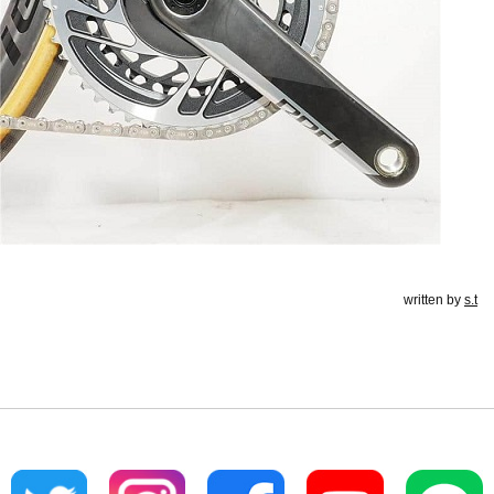
written by
s.t