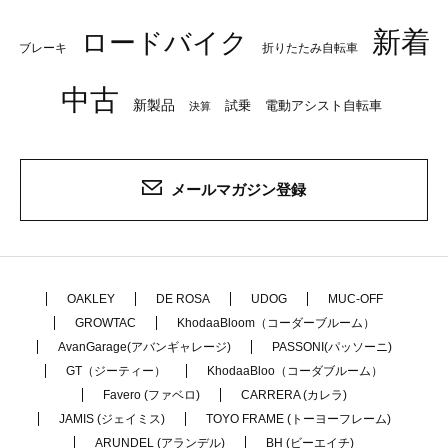
新着
ロードバイク
ブレーキ
折りたたみ自転車
中古
新製品
試乗
電動アシスト自転車
決算
メールマガジン登録
OAKLEY
DE ROSA
UDOG
MUC-OFF
GROWTAC
KhodaaBloom（コーダーブルーム）
AvanGarage(アバンギャレージ)
PASSONI(パッソーニ)
GT（ジーティー）
KhodaaBloo（コーダブルーム）
Favero (ファベロ)
CARRERA (カレラ)
JAMIS (ジェイミス)
TOYO FRAME (トーヨーフレーム)
ARUNDEL (アランデル)
BH (ビーエイチ)