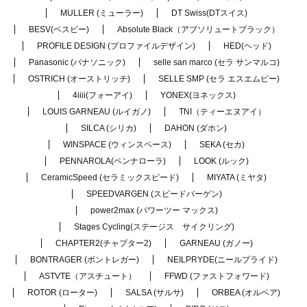
MULLER (ミューラー)
DT Swiss(DTスイス)
BESV(ベスビー)
Absolute Black（アブソリュートブラック）
PROFILE DESIGN (プロファイルデザイン)
HED(ヘッド)
Panasonic (パナソニック)
selle san marco (セラ サンマルコ)
OSTRICH (オーストリッチ)
SELLE SMP (セラ エスエムピー)
4iiii(フォーアイ)
YONEX(ヨネックス)
LOUIS GARNEAU (ルイガノ)
TNI（ティーエヌアイ）
SILCA (シリカ)
DAHON (ダホン)
WINSPACE (ウィンスペース)
SEKA (セカ)
PENNAROLA(ペンナローラ)
LOOK (ルック)
CeramicSpeed (セラミックスピード)
MIYATA (ミヤタ)
SPEEDVARGEN (スピードバーゲン)
power2max (パワーツー マックス)
Stages Cycling(ステージス サイクリング)
CHAPTER2(チャプター2)
GARNEAU (ガノー)
BONTRAGER (ボントレガー)
NEILPRYDE(ニールプライド)
ASTVTE（アスチュート）
FFWD (ファストフォワード)
ROTOR (ローター)
SALSA (サルサ)
ORBEA (オルベア)