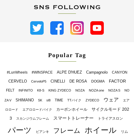
Popular Tag
ALPE D'HUEZ
Campagnolo
#LunWheels
#WINSPACE
CANYON
FACTOR
CERVELO
CINELLI
DE ROSA
DOGMA
CerveloP5
FELT
INFINITO
K8-S
KING ZYDECO
NOZA
NOZA one
NOZA S
NO
ウェア
SHIMANO
TIME
ZA V
SK
sl8
TTバイク
ZYDECO
エア
サイクルモード 202
カーボンホイール
ロロード
エアロロードバイク
スマートトレーナー
3
トライアスロン
スカンジウムフレーム
パーツ
ホイール
フレーム
リム
ビアンキ