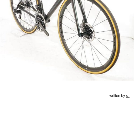
written by
s.t