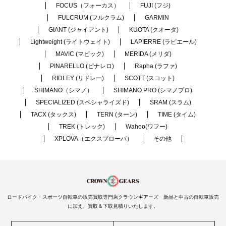
FOCUS（フォーカス）
FUJI (フジ)
FULCRUM (フルクラム)
GARMIN
GIANT (ジャイアント)
KUOTA (クオータ)
Lightweight (ライトウェイト)
LAPIERRE (ラピエール)
MAVIC (マビック)
MERIDA (メリダ)
PINARELLO (ピナレロ)
Rapha (ラファ)
RIDLEY (リドレー)
SCOTT (スコット)
SHIMANO（シマノ）
SHIMANO PRO (シマノプロ)
SPECIALIZED (スペシャライズド)
SRAM (スラム)
TACX (タックス)
TERN (ターン)
TIME (タイム)
TREK (トレック)
Wahoo(ワフー)
XPLOVA（エクスプローバ）
その他
ロードバイク・スポーツ自転車の販売買取専門店クラウンギアーズ 新品と中古の自転車販売
に加え、買取＆下取見積りいたします。