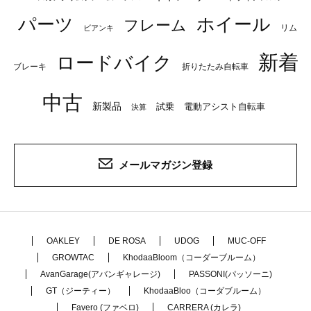
パーツ
ホイール
フレーム
リム
ビアンキ
新着
ロードバイク
ブレーキ
折りたたみ自転車
中古
新製品
試乗
電動アシスト自転車
決算
メールマガジン登録
OAKLEY
DE ROSA
UDOG
MUC-OFF
GROWTAC
KhodaaBloom（コーダーブルーム）
AvanGarage(アバンギャレージ)
PASSONI(パッソーニ)
GT（ジーティー）
KhodaaBloo（コーダブルーム）
Favero (ファベロ)
CARRERA (カレラ)