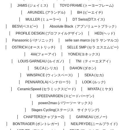
JAMIS (ジェイミス)
TOYO FRAME (トーヨーフレーム)
ARUNDEL (アランデル)
BH (ビーエイチ)
MULLER (ミューラー)
DT Swiss(DTスイス)
BESV(ベスビー)
Absolute Black（アブソリュートブラック）
PROFILE DESIGN (プロファイルデザイン)
HED(ヘッド)
Panasonic (パナソニック)
selle san marco (セラ サンマルコ)
OSTRICH (オーストリッチ)
SELLE SMP (セラ エスエムピー)
4iiii(フォーアイ)
YONEX(ヨネックス)
LOUIS GARNEAU (ルイガノ)
TNI（ティーエヌアイ）
SILCA (シリカ)
DAHON (ダホン)
WINSPACE (ウィンスペース)
SEKA (セカ)
PENNAROLA(ペンナローラ)
LOOK (ルック)
CeramicSpeed (セラミックスピード)
MIYATA (ミヤタ)
SPEEDVARGEN (スピードバーゲン)
power2max (パワーツー マックス)
Stages Cycling(ステージス サイクリング)
CHAPTER2(チャプター2)
GARNEAU (ガノー)
BONTRAGER (ボントレガー)
NEILPRYDE(ニールプライド)