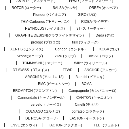
ASTVTE（アスチュート）
FFWD (ファストフォワード)
ROTOR (ローター)
SALSA (サルサ)
ORBEA (オルベア)
Pioneer (パイオニア)
GIRO (ジロ)
THM-Carbones (THMカーボン)
RIDEA (ライデア)
REYNOLDS (レイノルズ)
3T (スリーティー)
GRAPHITE DESIGN(グラファイトデザイン)
Deda (デダ)
prologo (プロロゴ)
fizik (フィジーク)
XENTIS (ゼンティス)
Condor（コンドル）
KOGA (コガ)
Scope(スコープ)
ZIPP (ジップ)
BASSO (バッソ)
TOMMASINI (トマジーニ)
Wilier (ウィリエール)
DT SWISS（DTスイス）
FFWD
ANCHOR (アンカー)
ARGON18 (アルゴン 18)
Bianchi (ビアンキ)
BMC (ビーエムシー)
BOMA
BROMPTON (ブロンプトン)
Campagnolo (カンパニョーロ)
Cannondale (キャノンデール)
CANYON (キャニオン)
cervelo（サーベロ）
Cinelli (チネリ)
COLNAGO (コルナゴ)
corratec(コラテック)
DE ROSA (デローザ)
EASTON (イーストン)
ENVE (エンヴィ)
FACTOR(ファクター)
FELT (フェルト)