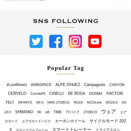
Popular Tag
ALPE D'HUEZ
Campagnolo
#LunWheels
#WINSPACE
CANYON
FACTOR
CERVELO
CINELLI
DE ROSA
DOGMA
CerveloP5
FELT
INFINITO
K8-S
KING ZYDECO
NOZA
NOZA one
NOZA S
NO
ウェア
SHIMANO
TIME
ZA V
SK
sl8
TTバイク
ZYDECO
エア
サイクルモード 202
カーボンホイール
ロロード
エアロロードバイク
スマートトレーナー
3
トライアスロン
スカンジウムフレーム