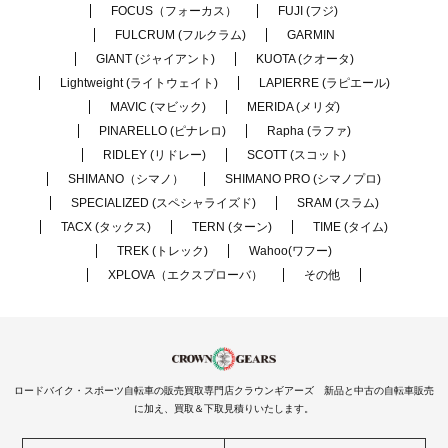
FOCUS（フォーカス）
FUJI (フジ)
FULCRUM (フルクラム)
GARMIN
GIANT (ジャイアント)
KUOTA (クオータ)
Lightweight (ライトウェイト)
LAPIERRE (ラピエール)
MAVIC (マビック)
MERIDA (メリダ)
PINARELLO (ピナレロ)
Rapha (ラファ)
RIDLEY (リドレー)
SCOTT (スコット)
SHIMANO（シマノ）
SHIMANO PRO (シマノプロ)
SPECIALIZED (スペシャライズド)
SRAM (スラム)
TACX (タックス)
TERN (ターン)
TIME (タイム)
TREK (トレック)
Wahoo(ワフー)
XPLOVA（エクスプローバ）
その他
ロードバイク・スポーツ自転車の販売買取専門店クラウンギアーズ 新品と中古の自転車販売
に加え、買取＆下取見積りいたします。