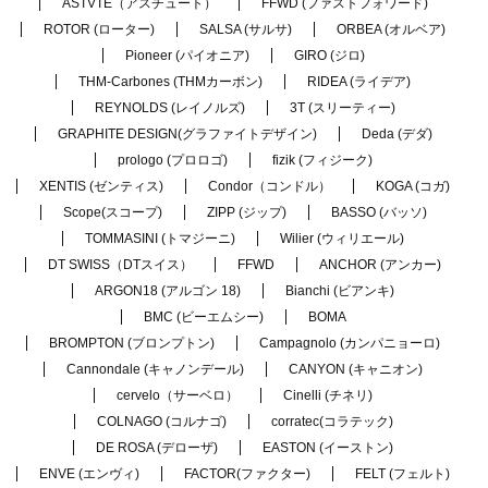
ASTVTE（アスチュート）
FFWD (ファストフォワード)
ROTOR (ローター)
SALSA (サルサ)
ORBEA (オルベア)
Pioneer (パイオニア)
GIRO (ジロ)
THM-Carbones (THMカーボン)
RIDEA (ライデア)
REYNOLDS (レイノルズ)
3T (スリーティー)
GRAPHITE DESIGN(グラファイトデザイン)
Deda (デダ)
prologo (プロロゴ)
fizik (フィジーク)
XENTIS (ゼンティス)
Condor（コンドル）
KOGA (コガ)
Scope(スコープ)
ZIPP (ジップ)
BASSO (バッソ)
TOMMASINI (トマジーニ)
Wilier (ウィリエール)
DT SWISS（DTスイス）
FFWD
ANCHOR (アンカー)
ARGON18 (アルゴン 18)
Bianchi (ビアンキ)
BMC (ビーエムシー)
BOMA
BROMPTON (ブロンプトン)
Campagnolo (カンパニョーロ)
Cannondale (キャノンデール)
CANYON (キャニオン)
cervelo（サーベロ）
Cinelli (チネリ)
COLNAGO (コルナゴ)
corratec(コラテック)
DE ROSA (デローザ)
EASTON (イーストン)
ENVE (エンヴィ)
FACTOR(ファクター)
FELT (フェルト)