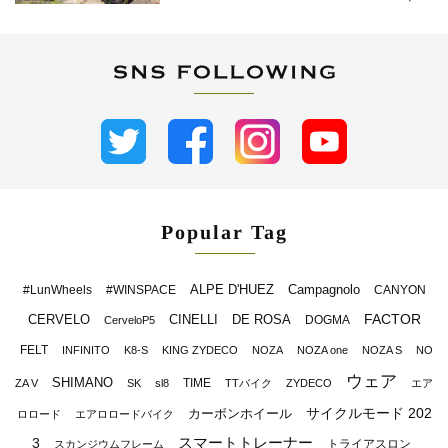
Popular Tag
ALPE D'HUEZ
Campagnolo
#LunWheels
#WINSPACE
CANYON
FACTOR
CERVELO
CINELLI
DE ROSA
DOGMA
CerveloP5
FELT
INFINITO
K8-S
KING ZYDECO
NOZA
NOZA one
NOZA S
NO
ウェア
SHIMANO
TIME
ZA V
SK
sl8
TTバイク
ZYDECO
エア
サイクルモード 202
カーボンホイール
ロロード
エアロロードバイク
スマートトレーナー
3
トライアスロン
スカンジウムフレーム