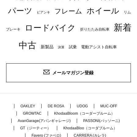
パーツ
ホイール
フレーム
リム
ビアンキ
新着
ロードバイク
ブレーキ
折りたたみ自転車
中古
新製品
試乗
電動アシスト自転車
決算
メールマガジン登録
OAKLEY
DE ROSA
UDOG
MUC-OFF
GROWTAC
KhodaaBloom（コーダーブルーム）
AvanGarage(アバンギャレージ)
PASSONI(パッソーニ)
GT（ジーティー）
KhodaaBloo（コーダブルーム）
Favero (ファベロ)
CARRERA (カレラ)