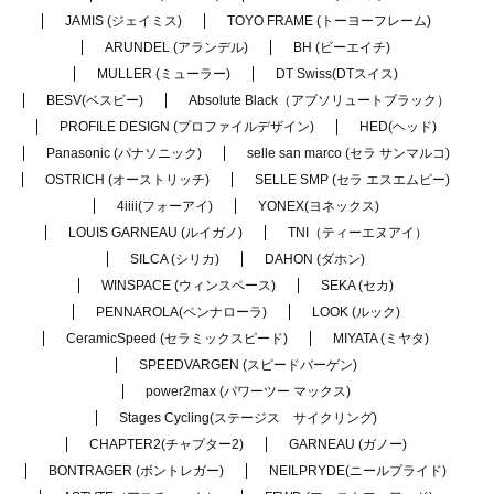
JAMIS (ジェイミス)
TOYO FRAME (トーヨーフレーム)
ARUNDEL (アランデル)
BH (ビーエイチ)
MULLER (ミューラー)
DT Swiss(DTスイス)
BESV(ベスビー)
Absolute Black（アブソリュートブラック）
PROFILE DESIGN (プロファイルデザイン)
HED(ヘッド)
Panasonic (パナソニック)
selle san marco (セラ サンマルコ)
OSTRICH (オーストリッチ)
SELLE SMP (セラ エスエムピー)
4iiii(フォーアイ)
YONEX(ヨネックス)
LOUIS GARNEAU (ルイガノ)
TNI（ティーエヌアイ）
SILCA (シリカ)
DAHON (ダホン)
WINSPACE (ウィンスペース)
SEKA (セカ)
PENNAROLA(ペンナローラ)
LOOK (ルック)
CeramicSpeed (セラミックスピード)
MIYATA (ミヤタ)
SPEEDVARGEN (スピードバーゲン)
power2max (パワーツー マックス)
Stages Cycling(ステージス サイクリング)
CHAPTER2(チャプター2)
GARNEAU (ガノー)
BONTRAGER (ボントレガー)
NEILPRYDE(ニールプライド)