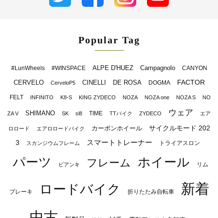
Popular Tag
ALPE D'HUEZ
Campagnolo
#LunWheels
#WINSPACE
CANYON
FACTOR
CERVELO
CINELLI
DE ROSA
DOGMA
CerveloP5
FELT
INFINITO
K8-S
KING ZYDECO
NOZA
NOZA one
NOZA S
NO
ウェア
SHIMANO
TIME
ZA V
SK
sl8
TTバイク
ZYDECO
エア
サイクルモード 202
カーボンホイール
ロロード
エアロロードバイク
スマートトレーナー
3
トライアスロン
スカンジウムフレーム
パーツ
ホイール
フレーム
リム
ビアンキ
新着
ロードバイク
ブレーキ
折りたたみ自転車
中古