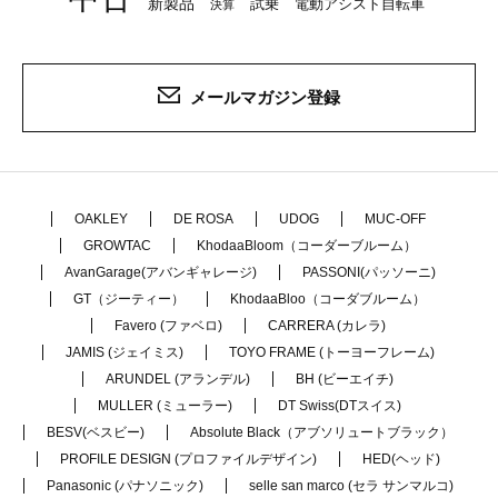
新製品
試乗
電動アシスト自転車
決算
メールマガジン登録
OAKLEY
DE ROSA
UDOG
MUC-OFF
GROWTAC
KhodaaBloom（コーダーブルーム）
AvanGarage(アバンギャレージ)
PASSONI(パッソーニ)
GT（ジーティー）
KhodaaBloo（コーダブルーム）
Favero (ファベロ)
CARRERA (カレラ)
JAMIS (ジェイミス)
TOYO FRAME (トーヨーフレーム)
ARUNDEL (アランデル)
BH (ビーエイチ)
MULLER (ミューラー)
DT Swiss(DTスイス)
BESV(ベスビー)
Absolute Black（アブソリュートブラック）
PROFILE DESIGN (プロファイルデザイン)
HED(ヘッド)
Panasonic (パナソニック)
selle san marco (セラ サンマルコ)