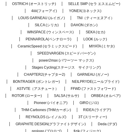
OSTRICH (オーストリッチ)
SELLE SMP (セラ エスエムピー)
4iiii(フォーアイ)
YONEX(ヨネックス)
LOUIS GARNEAU (ルイガノ)
TNI（ティーエヌアイ）
SILCA (シリカ)
DAHON (ダホン)
WINSPACE (ウィンスペース)
SEKA (セカ)
PENNAROLA(ペンナローラ)
LOOK (ルック)
CeramicSpeed (セラミックスピード)
MIYATA (ミヤタ)
SPEEDVARGEN (スピードバーゲン)
power2max (パワーツー マックス)
Stages Cycling(ステージス サイクリング)
CHAPTER2(チャプター2)
GARNEAU (ガノー)
BONTRAGER (ボントレガー)
NEILPRYDE(ニールプライド)
ASTVTE（アスチュート）
FFWD (ファストフォワード)
ROTOR (ローター)
SALSA (サルサ)
ORBEA (オルベア)
Pioneer (パイオニア)
GIRO (ジロ)
THM-Carbones (THMカーボン)
RIDEA (ライデア)
REYNOLDS (レイノルズ)
3T (スリーティー)
GRAPHITE DESIGN(グラファイトデザイン)
Deda (デダ)
prologo (プロロゴ)
fizik (フィジーク)