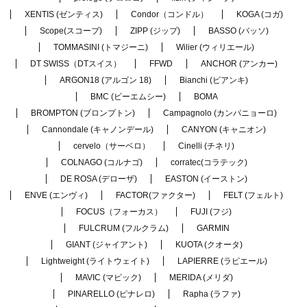
XENTIS (ゼンティス)
Condor（コンドル）
KOGA (コガ)
Scope(スコープ)
ZIPP (ジップ)
BASSO (バッソ)
TOMMASINI (トマジーニ)
Wilier (ウィリエール)
DT SWISS（DTスイス）
FFWD
ANCHOR (アンカー)
ARGON18 (アルゴン 18)
Bianchi (ビアンキ)
BMC (ビーエムシー)
BOMA
BROMPTON (ブロンプトン)
Campagnolo (カンパニョーロ)
Cannondale (キャノンデール)
CANYON (キャニオン)
cervelo（サーベロ）
Cinelli (チネリ)
COLNAGO (コルナゴ)
corratec(コラテック)
DE ROSA (デローザ)
EASTON (イーストン)
ENVE (エンヴィ)
FACTOR(ファクター)
FELT (フェルト)
FOCUS（フォーカス）
FUJI (フジ)
FULCRUM (フルクラム)
GARMIN
GIANT (ジャイアント)
KUOTA (クオータ)
Lightweight (ライトウェイト)
LAPIERRE (ラピエール)
MAVIC (マビック)
MERIDA (メリダ)
PINARELLO (ピナレロ)
Rapha (ラファ)