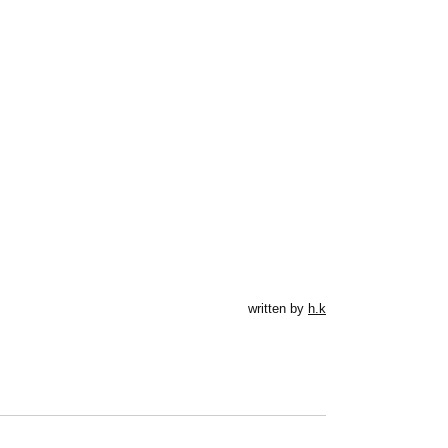
written by
h.k