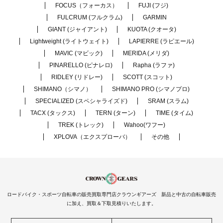
FOCUS（フォーカス）
FUJI (フジ)
FULCRUM (フルクラム)
GARMIN
GIANT (ジャイアント)
KUOTA (クオータ)
Lightweight (ライトウェイト)
LAPIERRE (ラピエール)
MAVIC (マビック)
MERIDA (メリダ)
PINARELLO (ピナレロ)
Rapha (ラファ)
RIDLEY (リドレー)
SCOTT (スコット)
SHIMANO（シマノ）
SHIMANO PRO (シマノプロ)
SPECIALIZED (スペシャライズド)
SRAM (スラム)
TACX (タックス)
TERN (ターン)
TIME (タイム)
TREK (トレック)
Wahoo(ワフー)
XPLOVA（エクスプローバ）
その他
ロードバイク・スポーツ自転車の販売買取専門店クラウンギアーズ 新品と中古の自転車販売
に加え、買取＆下取見積りいたします。