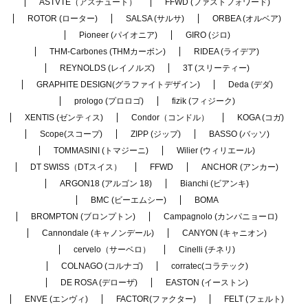
ASTVTE（アスチュート）
FFWD (ファストフォワード)
ROTOR (ローター)
SALSA (サルサ)
ORBEA (オルベア)
Pioneer (パイオニア)
GIRO (ジロ)
THM-Carbones (THMカーボン)
RIDEA (ライデア)
REYNOLDS (レイノルズ)
3T (スリーティー)
GRAPHITE DESIGN(グラファイトデザイン)
Deda (デダ)
prologo (プロロゴ)
fizik (フィジーク)
XENTIS (ゼンティス)
Condor（コンドル）
KOGA (コガ)
Scope(スコープ)
ZIPP (ジップ)
BASSO (バッソ)
TOMMASINI (トマジーニ)
Wilier (ウィリエール)
DT SWISS（DTスイス）
FFWD
ANCHOR (アンカー)
ARGON18 (アルゴン 18)
Bianchi (ビアンキ)
BMC (ビーエムシー)
BOMA
BROMPTON (ブロンプトン)
Campagnolo (カンパニョーロ)
Cannondale (キャノンデール)
CANYON (キャニオン)
cervelo（サーベロ）
Cinelli (チネリ)
COLNAGO (コルナゴ)
corratec(コラテック)
DE ROSA (デローザ)
EASTON (イーストン)
ENVE (エンヴィ)
FACTOR(ファクター)
FELT (フェルト)