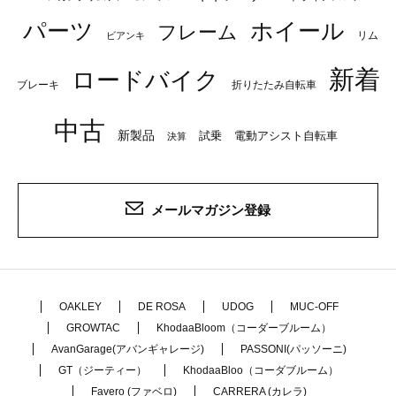
パーツ
ホイール
フレーム
リム
ビアンキ
新着
ロードバイク
ブレーキ
折りたたみ自転車
中古
新製品
試乗
電動アシスト自転車
決算
メールマガジン登録
OAKLEY
DE ROSA
UDOG
MUC-OFF
GROWTAC
KhodaaBloom（コーダーブルーム）
AvanGarage(アバンギャレージ)
PASSONI(パッソーニ)
GT（ジーティー）
KhodaaBloo（コーダブルーム）
Favero (ファベロ)
CARRERA (カレラ)