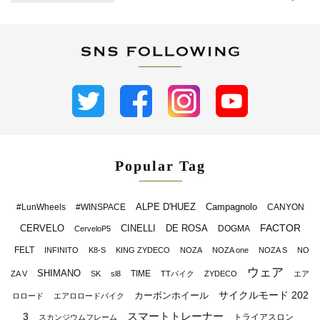
Popular Tag
ALPE D'HUEZ
Campagnolo
#LunWheels
#WINSPACE
CANYON
FACTOR
CERVELO
CINELLI
DE ROSA
DOGMA
CerveloP5
FELT
INFINITO
K8-S
KING ZYDECO
NOZA
NOZA one
NOZA S
NO
ウェア
SHIMANO
TIME
ZA V
SK
sl8
TTバイク
ZYDECO
エア
サイクルモード 202
カーボンホイール
ロロード
エアロロードバイク
スマートトレーナー
3
トライアスロン
スカンジウムフレーム