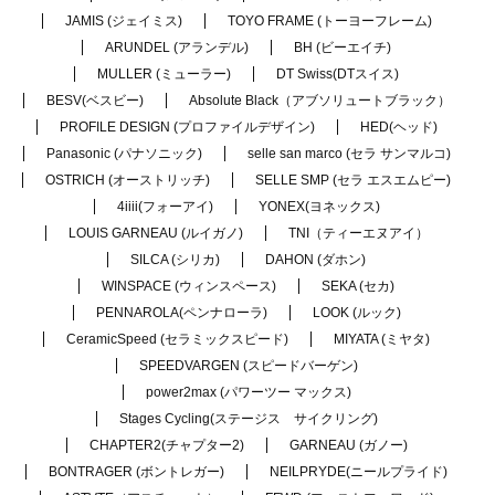
JAMIS (ジェイミス)
TOYO FRAME (トーヨーフレーム)
ARUNDEL (アランデル)
BH (ビーエイチ)
MULLER (ミューラー)
DT Swiss(DTスイス)
BESV(ベスビー)
Absolute Black（アブソリュートブラック）
PROFILE DESIGN (プロファイルデザイン)
HED(ヘッド)
Panasonic (パナソニック)
selle san marco (セラ サンマルコ)
OSTRICH (オーストリッチ)
SELLE SMP (セラ エスエムピー)
4iiii(フォーアイ)
YONEX(ヨネックス)
LOUIS GARNEAU (ルイガノ)
TNI（ティーエヌアイ）
SILCA (シリカ)
DAHON (ダホン)
WINSPACE (ウィンスペース)
SEKA (セカ)
PENNAROLA(ペンナローラ)
LOOK (ルック)
CeramicSpeed (セラミックスピード)
MIYATA (ミヤタ)
SPEEDVARGEN (スピードバーゲン)
power2max (パワーツー マックス)
Stages Cycling(ステージス サイクリング)
CHAPTER2(チャプター2)
GARNEAU (ガノー)
BONTRAGER (ボントレガー)
NEILPRYDE(ニールプライド)