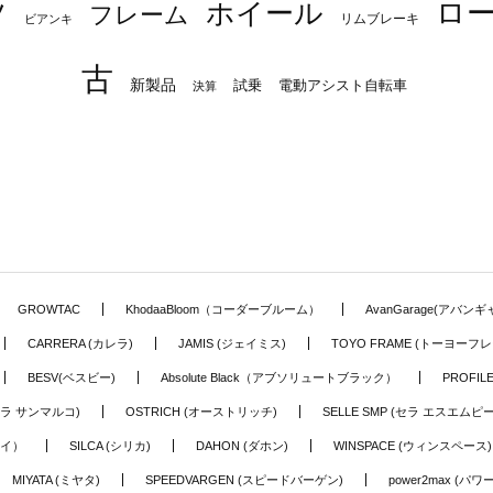
ロ
ツ
ホイール
フレーム
リムブレーキ
ビアンキ
古
新製品
試乗
電動アシスト自転車
決算
GROWTAC
KhodaaBloom（コーダーブルーム）
AvanGarage(アバン
CARRERA (カレラ)
JAMIS (ジェイミス)
TOYO FRAME (トーヨーフレ
BESV(ベスビー)
Absolute Black（アブソリュートブラック）
PROFI
o (セラ サンマルコ)
OSTRICH (オーストリッチ)
SELLE SMP (セラ エスエムピー
アイ）
SILCA (シリカ)
DAHON (ダホン)
WINSPACE (ウィンスペース)
MIYATA (ミヤタ)
SPEEDVARGEN (スピードバーゲン)
power2max (パ