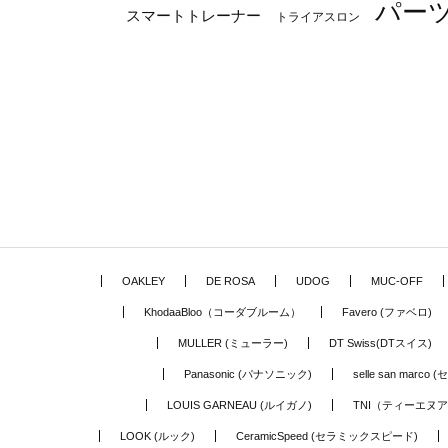
パー
スマートトレーナー
トライアスロン
OAKLEY
DE ROSA
UDOG
MUC-OFF
KhodaaBloo（コーダブルーム）
Favero (ファベロ)
MULLER (ミューラー)
DT Swiss(DTスイス)
Panasonic (パナソニック)
selle san marc
LOUIS GARNEAU (ルイガノ)
TNI（ティーエヌ
LOOK (ルック)
CeramicSpeed (セラミックスピード)