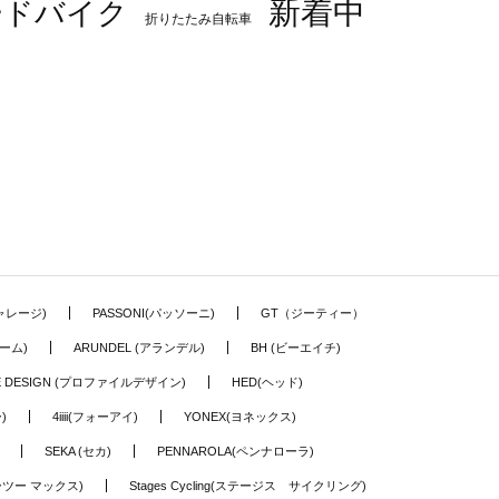
新着中
ードバイク
折りたたみ自転車
ギャレージ)
PASSONI(パッソーニ)
GT（ジーティー）
ーム)
ARUNDEL (アランデル)
BH (ビーエイチ)
LE DESIGN (プロファイルデザイン)
HED(ヘッド)
)
4iiii(フォーアイ)
YONEX(ヨネックス)
SEKA (セカ)
PENNAROLA(ペンナローラ)
ワーツー マックス)
Stages Cycling(ステージス サイクリング)