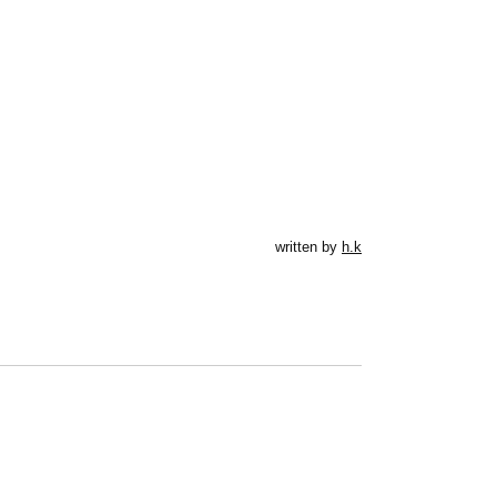
written by
h.k