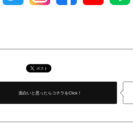
面白いと思ったら
コチラをClick！