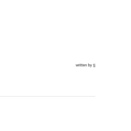
written by
ti