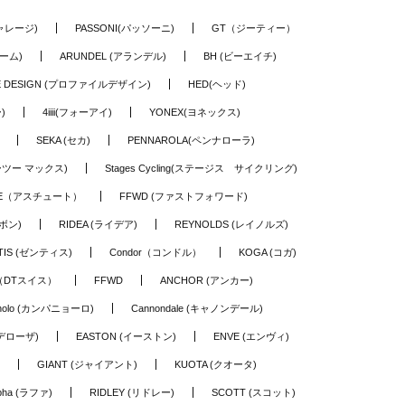
ギャレージ)
PASSONI(パッソーニ)
GT（ジーティー）
ーム)
ARUNDEL (アランデル)
BH (ビーエイチ)
LE DESIGN (プロファイルデザイン)
HED(ヘッド)
)
4iiii(フォーアイ)
YONEX(ヨネックス)
SEKA (セカ)
PENNAROLA(ペンナローラ)
ワーツー マックス)
Stages Cycling(ステージス サイクリング)
TE（アスチュート）
FFWD (ファストフォワード)
ーボン)
RIDEA (ライデア)
REYNOLDS (レイノルズ)
TIS (ゼンティス)
Condor（コンドル）
KOGA (コガ)
S（DTスイス）
FFWD
ANCHOR (アンカー)
nolo (カンパニョーロ)
Cannondale (キャノンデール)
(デローザ)
EASTON (イーストン)
ENVE (エンヴィ)
GIANT (ジャイアント)
KUOTA (クオータ)
pha (ラファ)
RIDLEY (リドレー)
SCOTT (スコット)