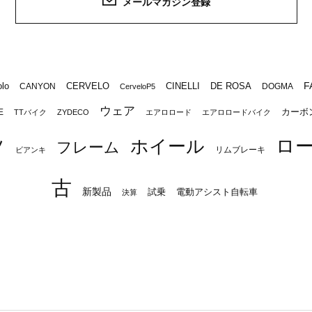
メールマガジン登録
F
lo
CERVELO
CINELLI
DE ROSA
CANYON
DOGMA
CerveloP5
ウェア
カーボ
E
TTバイク
ZYDECO
エアロロード
エアロロードバイク
ロ
ツ
ホイール
フレーム
リムブレーキ
ビアンキ
古
新製品
試乗
電動アシスト自転車
決算