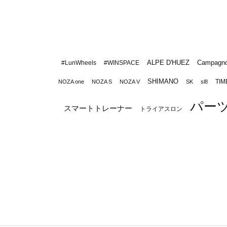
ALPE D'HUEZ
Campagno
#LunWheels
#WINSPACE
SHIMANO
TIM
NOZA one
NOZA S
NOZA V
SK
sl8
パー
スマートトレーナー
トライアスロン