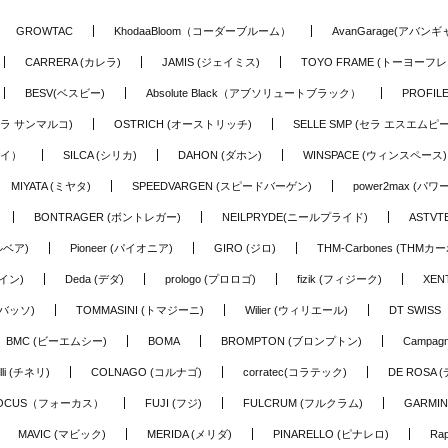
GROWTAC
KhodaaBloom（コーダーブルーム）
AvanGarage(アバン
CARRERA (カレラ)
JAMIS (ジェイミス)
TOYO FRAME (トーヨーフレ
BESV(ベスビー)
Absolute Black（アブソリュートブラック）
PROFI
o (セラ サンマルコ)
OSTRICH (オーストリッチ)
SELLE SMP (セラ エスエムピー
アイ）
SILCA (シリカ)
DAHON (ダホン)
WINSPACE (ウィンスペース)
MIYATA (ミヤタ)
SPEEDVARGEN (スピードバーゲン)
power2max (パ
BONTRAGER (ボントレガー)
NEILPRYDE(ニールプライド)
ASTV
ルベア)
Pioneer (パイオニア)
GIRO (ジロ)
THM-Carbones (THMカ
イン)
Deda (デダ)
prologo (プロロゴ)
fizik (フィジーク)
XEN
(バッソ)
TOMMASINI (トマジーニ)
Wilier (ウィリエール)
DT SWIS
BMC (ビーエムシー)
BOMA
BROMPTON (ブロンプトン)
Campag
elli (チネリ)
COLNAGO (コルナゴ)
corratec(コラテック)
DE ROSA 
OCUS（フォーカス）
FUJI (フジ)
FULCRUM (フルクラム)
GARMIN
MAVIC (マビック)
MERIDA (メリダ)
PINARELLO (ピナレロ)
Ra