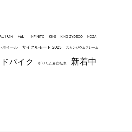
ACTOR
FELT
INFINITO
K8-S
KING ZYDECO
NOZA
サイクルモード 2023
ンホイール
スカンジウムフレーム
新着中
ードバイク
折りたたみ自転車