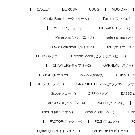
OAKLEY
DE ROSA
UDOG
MUC-OFF
KhodaaBloo（コーダブルーム）
Favero (ファベロ)
MULLER (ミューラー)
DT Swiss(DTスイス)
Panasonic (パナソニック)
selle san marc
LOUIS GARNEAU (ルイガノ)
TNI（ティーエヌ
LOOK (ルック)
CeramicSpeed (セラミックスピード)
CHAPTER2(チャプター2)
GARNEAU (ガノー)
ROTOR (ローター)
SALSA (サルサ)
ORBEA (オ
3T (スリーティー)
GRAPHITE DESIGN(グラファイトデザ
Scope(スコープ)
ZIPP (ジップ)
BASSO 
ARGON18 (アルゴン 18)
Bianchi (ビアンキ)
CANYON (キャニオン)
cervelo（サーベロ）
Cin
FACTOR(ファクター)
FELT (フェルト)
F
Lightweight (ライトウェイト)
LAPIERRE (ラピエール)