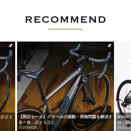
【閉店セール】グラベルの振動・荷物問題を解決す
WIN
…続きを
る一台
ロ
…続
…続きを読む
2025/09/28
2024/12