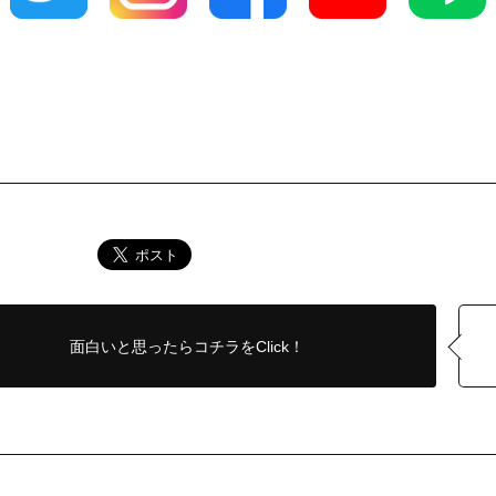
面白いと思ったら
コチラをClick！