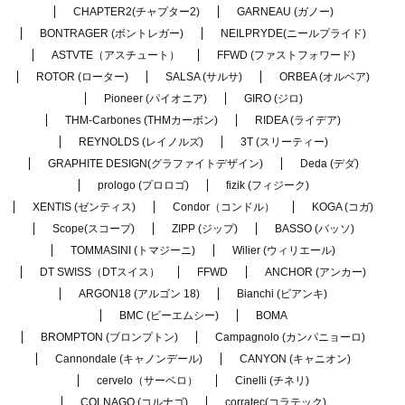
CHAPTER2(チャプター2)
GARNEAU (ガノー)
BONTRAGER (ボントレガー)
NEILPRYDE(ニールプライド)
ASTVTE（アスチュート）
FFWD (ファストフォワード)
ROTOR (ローター)
SALSA (サルサ)
ORBEA (オルベア)
Pioneer (パイオニア)
GIRO (ジロ)
THM-Carbones (THMカーボン)
RIDEA (ライデア)
REYNOLDS (レイノルズ)
3T (スリーティー)
GRAPHITE DESIGN(グラファイトデザイン)
Deda (デダ)
prologo (プロロゴ)
fizik (フィジーク)
XENTIS (ゼンティス)
Condor（コンドル）
KOGA (コガ)
Scope(スコープ)
ZIPP (ジップ)
BASSO (バッソ)
TOMMASINI (トマジーニ)
Wilier (ウィリエール)
DT SWISS（DTスイス）
FFWD
ANCHOR (アンカー)
ARGON18 (アルゴン 18)
Bianchi (ビアンキ)
BMC (ビーエムシー)
BOMA
BROMPTON (ブロンプトン)
Campagnolo (カンパニョーロ)
Cannondale (キャノンデール)
CANYON (キャニオン)
cervelo（サーベロ）
Cinelli (チネリ)
COLNAGO (コルナゴ)
corratec(コラテック)