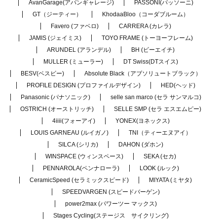
AvanGarage(アバンギャレージ)
PASSONI(パッソーニ)
GT（ジーティー）
KhodaaBloo（コーダブルーム）
Favero (ファベロ)
CARRERA (カレラ)
JAMIS (ジェイミス)
TOYO FRAME (トーヨーフレーム)
ARUNDEL (アランデル)
BH (ビーエイチ)
MULLER (ミューラー)
DT Swiss(DTスイス)
BESV(ベスビー)
Absolute Black（アブソリュートブラック）
PROFILE DESIGN (プロファイルデザイン)
HED(ヘッド)
Panasonic (パナソニック)
selle san marco (セラ サンマルコ)
OSTRICH (オーストリッチ)
SELLE SMP (セラ エスエムピー)
4iiii(フォーアイ)
YONEX(ヨネックス)
LOUIS GARNEAU (ルイガノ)
TNI（ティーエヌアイ）
SILCA (シリカ)
DAHON (ダホン)
WINSPACE (ウィンスペース)
SEKA (セカ)
PENNAROLA(ペンナローラ)
LOOK (ルック)
CeramicSpeed (セラミックスピード)
MIYATA (ミヤタ)
SPEEDVARGEN (スピードバーゲン)
power2max (パワーツー マックス)
Stages Cycling(ステージス サイクリング)