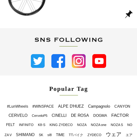
Popular Tag
ALPE D'HUEZ
Campagnolo
#LunWheels
#WINSPACE
CANYON
FACTOR
CERVELO
CINELLI
DE ROSA
DOGMA
CerveloP5
FELT
INFINITO
K8-S
KING ZYDECO
NOZA
NOZA one
NOZA S
NO
ウェア
SHIMANO
TIME
ZA V
SK
sl8
TTバイク
ZYDECO
エア