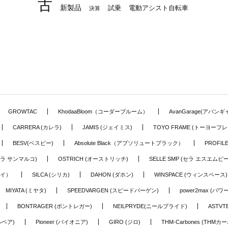
古
新製品
試乗
電動アシスト自転車
決算
GROWTAC
KhodaaBloom（コーダーブルーム）
AvanGarage(アバン
CARRERA (カレラ)
JAMIS (ジェイミス)
TOYO FRAME (トーヨーフレ
BESV(ベスビー)
Absolute Black（アブソリュートブラック）
PROFI
o (セラ サンマルコ)
OSTRICH (オーストリッチ)
SELLE SMP (セラ エスエムピー
アイ）
SILCA (シリカ)
DAHON (ダホン)
WINSPACE (ウィンスペース)
MIYATA (ミヤタ)
SPEEDVARGEN (スピードバーゲン)
power2max (パ
BONTRAGER (ボントレガー)
NEILPRYDE(ニールプライド)
ASTV
ルベア)
Pioneer (パイオニア)
GIRO (ジロ)
THM-Carbones (THMカ