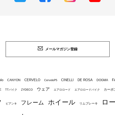
メールマガジン登録
F
lo
CERVELO
CINELLI
DE ROSA
CANYON
DOGMA
CerveloP5
ウェア
カーボ
E
TTバイク
ZYDECO
エアロロード
エアロロードバイク
ロ
ツ
ホイール
フレーム
リムブレーキ
ビアンキ