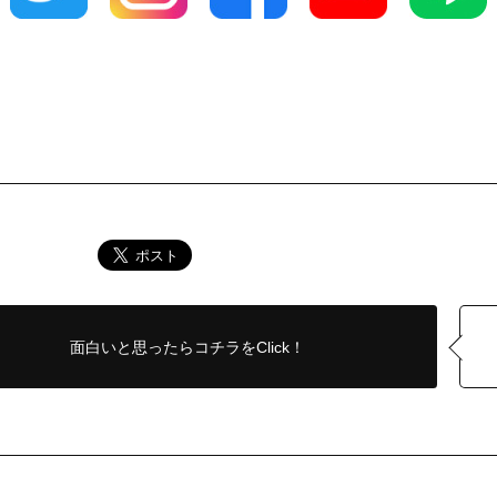
面白いと思ったら
コチラをClick！