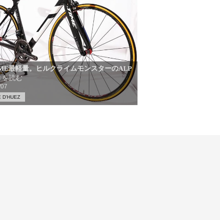
IME最軽量。ヒルクライムモンスターのALP
きを読む
/07
 D'HUEZ