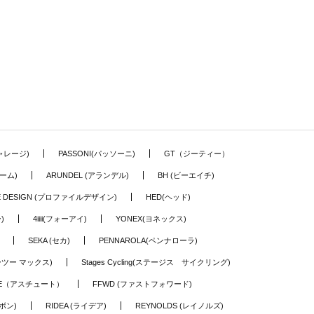
ギャレージ)
PASSONI(パッソーニ)
GT（ジーティー）
ーム)
ARUNDEL (アランデル)
BH (ビーエイチ)
LE DESIGN (プロファイルデザイン)
HED(ヘッド)
)
4iiii(フォーアイ)
YONEX(ヨネックス)
SEKA (セカ)
PENNAROLA(ペンナローラ)
ワーツー マックス)
Stages Cycling(ステージス サイクリング)
TE（アスチュート）
FFWD (ファストフォワード)
ーボン)
RIDEA (ライデア)
REYNOLDS (レイノルズ)