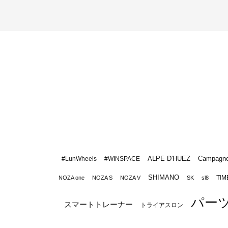
ALPE D'HUEZ
Campagno
#LunWheels
#WINSPACE
SHIMANO
TIM
NOZA one
NOZA S
NOZA V
SK
sl8
パー
スマートトレーナー
トライアスロン