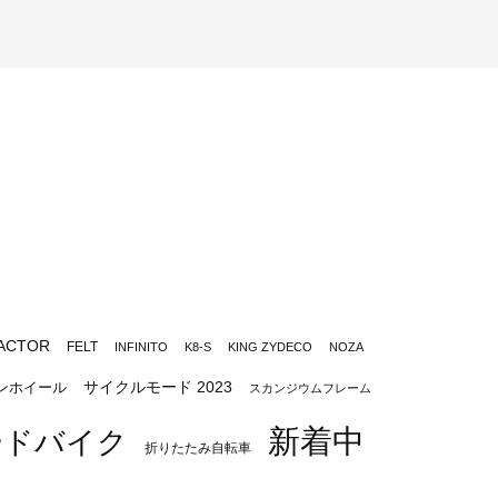
ACTOR
FELT
INFINITO
K8-S
KING ZYDECO
NOZA
サイクルモード 2023
ンホイール
スカンジウムフレーム
新着中
ードバイク
折りたたみ自転車