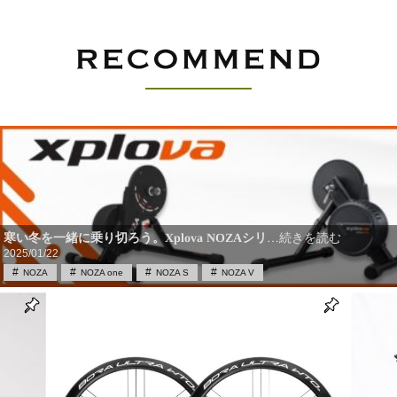
寒い冬を一緒に乗り切ろう。Xplova NOZAシリ
…続きを読む
2025/01/22
NOZA
NOZA one
NOZA S
NOZA V