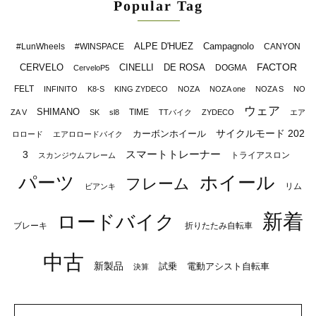
Popular Tag
ALPE D'HUEZ
Campagnolo
#LunWheels
#WINSPACE
CANYON
FACTOR
CERVELO
CINELLI
DE ROSA
DOGMA
CerveloP5
FELT
INFINITO
K8-S
KING ZYDECO
NOZA
NOZA one
NOZA S
NO
ウェア
SHIMANO
TIME
ZA V
SK
sl8
TTバイク
ZYDECO
エア
サイクルモード 202
カーボンホイール
ロロード
エアロロードバイク
スマートトレーナー
3
トライアスロン
スカンジウムフレーム
パーツ
ホイール
フレーム
リム
ビアンキ
新着
ロードバイク
ブレーキ
折りたたみ自転車
中古
新製品
試乗
電動アシスト自転車
決算