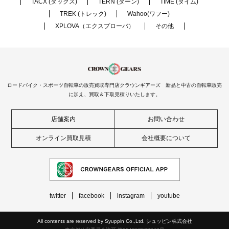
TACX (タックス)
TERN (ターン)
TIME (タイム)
TREK (トレック)
Wahoo(ワフー)
XPLOVA（エクスプローバ）
その他
ロードバイク・スポーツ自転車の販売買取専門店クラウンギアーズ 新品と中古の自転車販売
に加え、買取＆下取見積りいたします。
店舗案内
お問い合わせ
オンライン買取見積
会社概要について
twitter
facebook
instagram
youtube
All contents are reserved by Syuppin Co.,Ltd. シュッピン株式会社