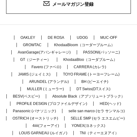
メールマガジン登録
OAKLEY
DE ROSA
UDOG
MUC-OFF
GROWTAC
KhodaaBloom（コーダーブルーム）
AvanGarage(アバンギャレージ)
PASSONI(パッソーニ)
GT（ジーティー）
KhodaaBloo（コーダブルーム）
Favero (ファベロ)
CARRERA (カレラ)
JAMIS (ジェイミス)
TOYO FRAME (トーヨーフレーム)
ARUNDEL (アランデル)
BH (ビーエイチ)
MULLER (ミューラー)
DT Swiss(DTスイス)
BESV(ベスビー)
Absolute Black（アブソリュートブラック）
PROFILE DESIGN (プロファイルデザイン)
HED(ヘッド)
Panasonic (パナソニック)
selle san marco (セラ サンマルコ)
OSTRICH (オーストリッチ)
SELLE SMP (セラ エスエムピー)
4iiii(フォーアイ)
YONEX(ヨネックス)
LOUIS GARNEAU (ルイガノ)
TNI（ティーエヌアイ）