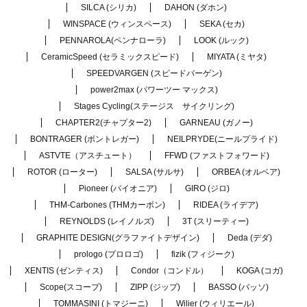
SILCA (シリカ)
DAHON (ダホン)
WINSPACE (ウィンスペース)
SEKA (セカ)
PENNAROLA(ペンナローラ)
LOOK (ルック)
CeramicSpeed (セラミックスピード)
MIYATA (ミヤタ)
SPEEDVARGEN (スピードバーゲン)
power2max (パワーツー マックス)
Stages Cycling(ステージス サイクリング)
CHAPTER2(チャプター2)
GARNEAU (ガノー)
BONTRAGER (ボントレガー)
NEILPRYDE(ニールプライド)
ASTVTE（アスチュート）
FFWD (ファストフォワード)
ROTOR (ローター)
SALSA (サルサ)
ORBEA (オルベア)
Pioneer (パイオニア)
GIRO (ジロ)
THM-Carbones (THMカーボン)
RIDEA (ライデア)
REYNOLDS (レイノルズ)
3T (スリーティー)
GRAPHITE DESIGN(グラファイトデザイン)
Deda (デダ)
prologo (プロロゴ)
fizik (フィジーク)
XENTIS (ゼンティス)
Condor（コンドル）
KOGA (コガ)
Scope(スコープ)
ZIPP (ジップ)
BASSO (バッソ)
TOMMASINI (トマジーニ)
Wilier (ウィリエール)