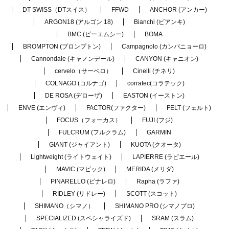
DT SWISS（DTスイス）
FFWD
ANCHOR (アンカー)
ARGON18 (アルゴン 18)
Bianchi (ビアンキ)
BMC (ビーエムシー)
BOMA
BROMPTON (ブロンプトン)
Campagnolo (カンパニョーロ)
Cannondale (キャノンデール)
CANYON (キャニオン)
cervelo（サーベロ）
Cinelli (チネリ)
COLNAGO (コルナゴ)
corratec(コラテック)
DE ROSA (デローザ)
EASTON (イーストン)
ENVE (エンヴィ)
FACTOR(ファクター)
FELT (フェルト)
FOCUS（フォーカス）
FUJI (フジ)
FULCRUM (フルクラム)
GARMIN
GIANT (ジャイアント)
KUOTA (クオータ)
Lightweight (ライトウェイト)
LAPIERRE (ラピエール)
MAVIC (マビック)
MERIDA (メリダ)
PINARELLO (ピナレロ)
Rapha (ラファ)
RIDLEY (リドレー)
SCOTT (スコット)
SHIMANO（シマノ）
SHIMANO PRO (シマノプロ)
SPECIALIZED (スペシャライズド)
SRAM (スラム)