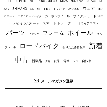
FELT
INFINITO
K8-S
KING ZYDECO
NOZA
NOZA one
NOZA S
NO
ウェア
SHIMANO
TIME
ZA V
SK
sl8
TTバイク
ZYDECO
エア
サイクルモード 202
カーボンホイール
ロロード
エアロロードバイク
スマートトレーナー
3
トライアスロン
スカンジウムフレーム
パーツ
ホイール
フレーム
リム
ビアンキ
新着
ロードバイク
ブレーキ
折りたたみ自転車
中古
新製品
試乗
電動アシスト自転車
決算
メールマガジン登録