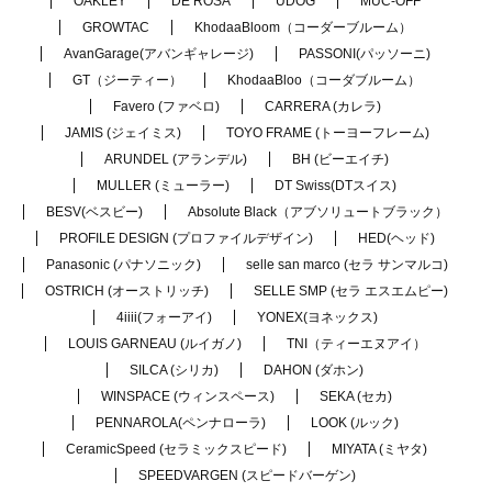
OAKLEY
DE ROSA
UDOG
MUC-OFF
GROWTAC
KhodaaBloom（コーダーブルーム）
AvanGarage(アバンギャレージ)
PASSONI(パッソーニ)
GT（ジーティー）
KhodaaBloo（コーダブルーム）
Favero (ファベロ)
CARRERA (カレラ)
JAMIS (ジェイミス)
TOYO FRAME (トーヨーフレーム)
ARUNDEL (アランデル)
BH (ビーエイチ)
MULLER (ミューラー)
DT Swiss(DTスイス)
BESV(ベスビー)
Absolute Black（アブソリュートブラック）
PROFILE DESIGN (プロファイルデザイン)
HED(ヘッド)
Panasonic (パナソニック)
selle san marco (セラ サンマルコ)
OSTRICH (オーストリッチ)
SELLE SMP (セラ エスエムピー)
4iiii(フォーアイ)
YONEX(ヨネックス)
LOUIS GARNEAU (ルイガノ)
TNI（ティーエヌアイ）
SILCA (シリカ)
DAHON (ダホン)
WINSPACE (ウィンスペース)
SEKA (セカ)
PENNAROLA(ペンナローラ)
LOOK (ルック)
CeramicSpeed (セラミックスピード)
MIYATA (ミヤタ)
SPEEDVARGEN (スピードバーゲン)