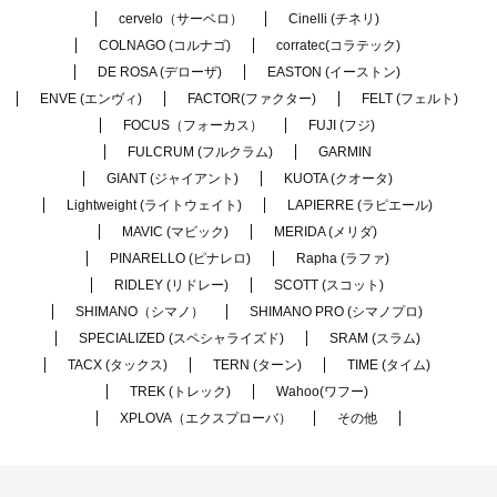
cervelo（サーベロ）
Cinelli (チネリ)
COLNAGO (コルナゴ)
corratec(コラテック)
DE ROSA (デローザ)
EASTON (イーストン)
ENVE (エンヴィ)
FACTOR(ファクター)
FELT (フェルト)
FOCUS（フォーカス）
FUJI (フジ)
FULCRUM (フルクラム)
GARMIN
GIANT (ジャイアント)
KUOTA (クオータ)
Lightweight (ライトウェイト)
LAPIERRE (ラピエール)
MAVIC (マビック)
MERIDA (メリダ)
PINARELLO (ピナレロ)
Rapha (ラファ)
RIDLEY (リドレー)
SCOTT (スコット)
SHIMANO（シマノ）
SHIMANO PRO (シマノプロ)
SPECIALIZED (スペシャライズド)
SRAM (スラム)
TACX (タックス)
TERN (ターン)
TIME (タイム)
TREK (トレック)
Wahoo(ワフー)
XPLOVA（エクスプローバ）
その他