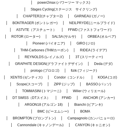
power2max (パワーツー マックス)
Stages Cycling(ステージス サイクリング)
CHAPTER2(チャプター2)
GARNEAU (ガノー)
BONTRAGER (ボントレガー)
NEILPRYDE(ニールプライド)
ASTVTE（アスチュート）
FFWD (ファストフォワード)
ROTOR (ローター)
SALSA (サルサ)
ORBEA (オルベア)
Pioneer (パイオニア)
GIRO (ジロ)
THM-Carbones (THMカーボン)
RIDEA (ライデア)
REYNOLDS (レイノルズ)
3T (スリーティー)
GRAPHITE DESIGN(グラファイトデザイン)
Deda (デダ)
prologo (プロロゴ)
fizik (フィジーク)
XENTIS (ゼンティス)
Condor（コンドル）
KOGA (コガ)
Scope(スコープ)
ZIPP (ジップ)
BASSO (バッソ)
TOMMASINI (トマジーニ)
Wilier (ウィリエール)
DT SWISS（DTスイス）
FFWD
ANCHOR (アンカー)
ARGON18 (アルゴン 18)
Bianchi (ビアンキ)
BMC (ビーエムシー)
BOMA
BROMPTON (ブロンプトン)
Campagnolo (カンパニョーロ)
Cannondale (キャノンデール)
CANYON (キャニオン)