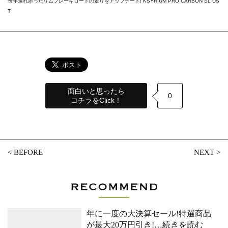
長年連れ添ったリムブレーキロードの走りをアップデート! KSYRIUM PRO CARBON SL US
T
面白いと思ったら
0
コチラをClick！
<
BEFORE
NEXT
>
年に一度の大決算セール!特選商品
が最大20万円引き!
…続きを読む