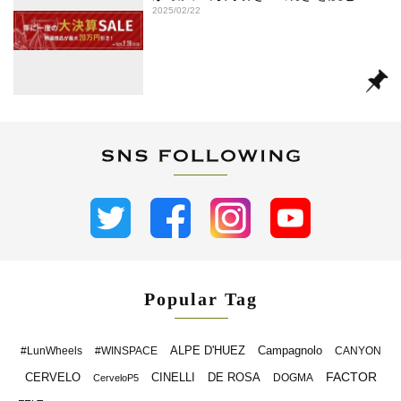
2025/02/22
Popular Tag
ALPE D'HUEZ
Campagnolo
#LunWheels
#WINSPACE
CANYON
FACTOR
CERVELO
CINELLI
DE ROSA
DOGMA
CerveloP5