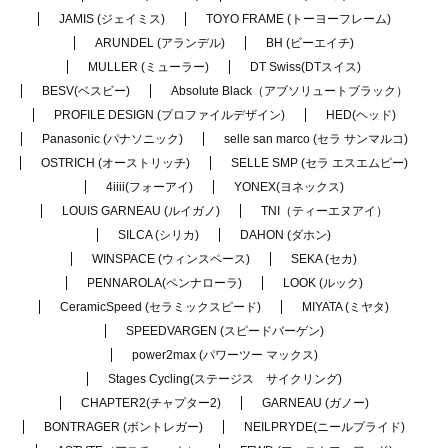
JAMIS (ジェイミス)
TOYO FRAME (トーヨーフレーム)
ARUNDEL (アランデル)
BH (ビーエイチ)
MULLER (ミューラー)
DT Swiss(DTスイス)
BESV(ベスビー)
Absolute Black（アブソリュートブラック）
PROFILE DESIGN (プロファイルデザイン)
HED(ヘッド)
Panasonic (パナソニック)
selle san marco (セラ サンマルコ)
OSTRICH (オーストリッチ)
SELLE SMP (セラ エスエムピー)
4iiii(フォーアイ)
YONEX(ヨネックス)
LOUIS GARNEAU (ルイガノ)
TNI（ティーエヌアイ）
SILCA (シリカ)
DAHON (ダホン)
WINSPACE (ウィンスペース)
SEKA (セカ)
PENNAROLA(ペンナローラ)
LOOK (ルック)
CeramicSpeed (セラミックスピード)
MIYATA (ミヤタ)
SPEEDVARGEN (スピードバーゲン)
power2max (パワーツー マックス)
Stages Cycling(ステージス サイクリング)
CHAPTER2(チャプター2)
GARNEAU (ガノー)
BONTRAGER (ボントレガー)
NEILPRYDE(ニールプライド)