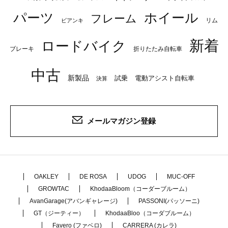
パーツ
ホイール
フレーム
リム
ビアンキ
新着
ロードバイク
ブレーキ
折りたたみ自転車
中古
新製品
試乗
電動アシスト自転車
決算
メールマガジン登録
OAKLEY
DE ROSA
UDOG
MUC-OFF
GROWTAC
KhodaaBloom（コーダーブルーム）
AvanGarage(アバンギャレージ)
PASSONI(パッソーニ)
GT（ジーティー）
KhodaaBloo（コーダブルーム）
Favero (ファベロ)
CARRERA (カレラ)