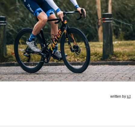
written by
s.t