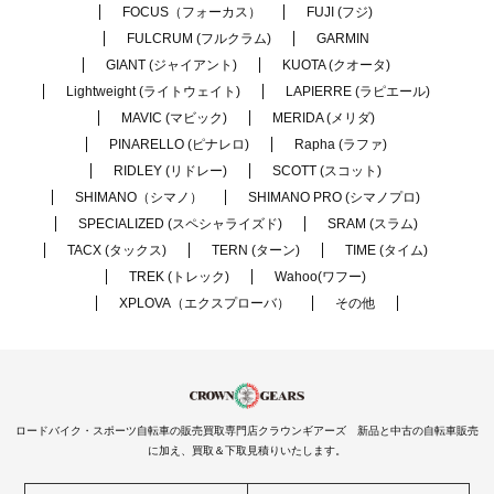
FOCUS（フォーカス）
FUJI (フジ)
FULCRUM (フルクラム)
GARMIN
GIANT (ジャイアント)
KUOTA (クオータ)
Lightweight (ライトウェイト)
LAPIERRE (ラピエール)
MAVIC (マビック)
MERIDA (メリダ)
PINARELLO (ピナレロ)
Rapha (ラファ)
RIDLEY (リドレー)
SCOTT (スコット)
SHIMANO（シマノ）
SHIMANO PRO (シマノプロ)
SPECIALIZED (スペシャライズド)
SRAM (スラム)
TACX (タックス)
TERN (ターン)
TIME (タイム)
TREK (トレック)
Wahoo(ワフー)
XPLOVA（エクスプローバ）
その他
ロードバイク・スポーツ自転車の販売買取専門店クラウンギアーズ 新品と中古の自転車販売
に加え、買取＆下取見積りいたします。