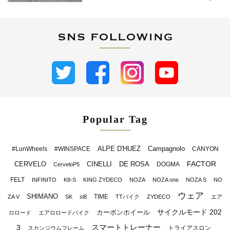
Popular Tag
ALPE D'HUEZ
Campagnolo
#LunWheels
#WINSPACE
CANYON
FACTOR
CERVELO
CINELLI
DE ROSA
DOGMA
CerveloP5
FELT
INFINITO
K8-S
KING ZYDECO
NOZA
NOZA one
NOZA S
NO
ウェア
SHIMANO
TIME
ZA V
SK
sl8
TTバイク
ZYDECO
エア
サイクルモード 202
カーボンホイール
ロロード
エアロロードバイク
スマートトレーナー
3
トライアスロン
スカンジウムフレーム