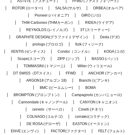
ASTVTE（アスチュート）
FFWD (ファストフォワード)
ROTOR (ローター)
SALSA (サルサ)
ORBEA (オルベア)
Pioneer (パイオニア)
GIRO (ジロ)
THM-Carbones (THMカーボン)
RIDEA (ライデア)
REYNOLDS (レイノルズ)
3T (スリーティー)
GRAPHITE DESIGN(グラファイトデザイン)
Deda (デダ)
prologo (プロロゴ)
fizik (フィジーク)
XENTIS (ゼンティス)
Condor（コンドル）
KOGA (コガ)
Scope(スコープ)
ZIPP (ジップ)
BASSO (バッソ)
TOMMASINI (トマジーニ)
Wilier (ウィリエール)
DT SWISS（DTスイス）
FFWD
ANCHOR (アンカー)
ARGON18 (アルゴン 18)
Bianchi (ビアンキ)
BMC (ビーエムシー)
BOMA
BROMPTON (ブロンプトン)
Campagnolo (カンパニョーロ)
Cannondale (キャノンデール)
CANYON (キャニオン)
cervelo（サーベロ）
Cinelli (チネリ)
COLNAGO (コルナゴ)
corratec(コラテック)
DE ROSA (デローザ)
EASTON (イーストン)
ENVE (エンヴィ)
FACTOR(ファクター)
FELT (フェルト)