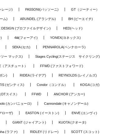
ギャレージ)
PASSONI(パッソーニ)
GT（ジーティー）
ーム)
ARUNDEL (アランデル)
BH (ビーエイチ)
LE DESIGN (プロファイルデザイン)
HED(ヘッド)
)
4iiii(フォーアイ)
YONEX(ヨネックス)
SEKA (セカ)
PENNAROLA(ペンナローラ)
ワーツー マックス)
Stages Cycling(ステージス サイクリング)
TE（アスチュート）
FFWD (ファストフォワード)
ーボン)
RIDEA (ライデア)
REYNOLDS (レイノルズ)
TIS (ゼンティス)
Condor（コンドル）
KOGA (コガ)
S（DTスイス）
FFWD
ANCHOR (アンカー)
nolo (カンパニョーロ)
Cannondale (キャノンデール)
(デローザ)
EASTON (イーストン)
ENVE (エンヴィ)
GIANT (ジャイアント)
KUOTA (クオータ)
pha (ラファ)
RIDLEY (リドレー)
SCOTT (スコット)