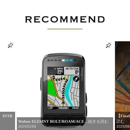
INTR
【Fin
Wahoo ELEMNT BOLT/ROAM/ACE
読む
…続きを読む
2025/02/06
2025/08