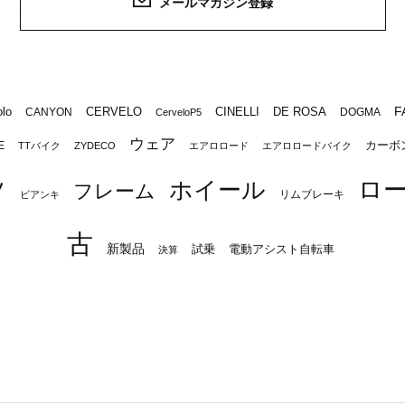
メールマガジン登録
F
lo
CERVELO
CINELLI
DE ROSA
CANYON
DOGMA
CerveloP5
ウェア
カーボ
E
TTバイク
ZYDECO
エアロロード
エアロロードバイク
ロ
ツ
ホイール
フレーム
リムブレーキ
ビアンキ
古
新製品
試乗
電動アシスト自転車
決算