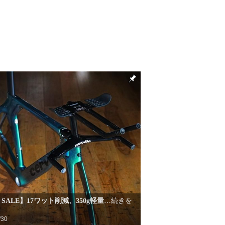
al SALE】17ワット削減、350g軽量
…続きを
/30