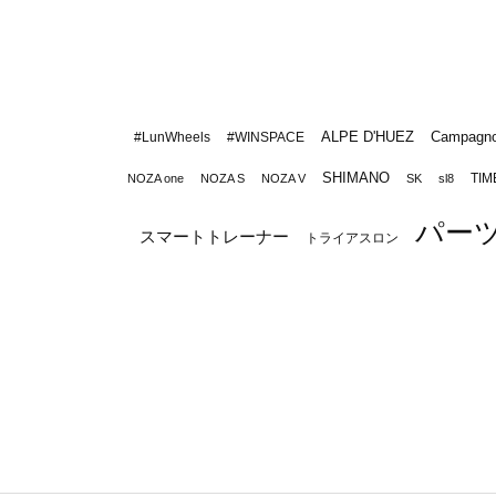
ALPE D'HUEZ
Campagno
#LunWheels
#WINSPACE
SHIMANO
TIM
NOZA one
NOZA S
NOZA V
SK
sl8
パー
スマートトレーナー
トライアスロン