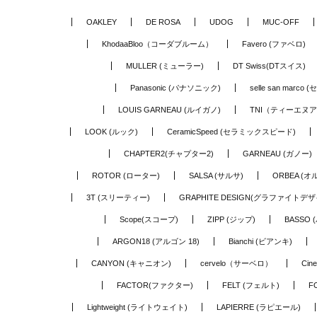
OAKLEY
DE ROSA
UDOG
MUC-OFF
KhodaaBloo（コーダブルーム）
Favero (ファベロ)
MULLER (ミューラー)
DT Swiss(DTスイス)
Panasonic (パナソニック)
selle san marc
LOUIS GARNEAU (ルイガノ)
TNI（ティーエヌ
LOOK (ルック)
CeramicSpeed (セラミックスピード)
CHAPTER2(チャプター2)
GARNEAU (ガノー)
ROTOR (ローター)
SALSA (サルサ)
ORBEA (オ
3T (スリーティー)
GRAPHITE DESIGN(グラファイトデザ
Scope(スコープ)
ZIPP (ジップ)
BASSO 
ARGON18 (アルゴン 18)
Bianchi (ビアンキ)
CANYON (キャニオン)
cervelo（サーベロ）
Cin
FACTOR(ファクター)
FELT (フェルト)
F
Lightweight (ライトウェイト)
LAPIERRE (ラピエール)