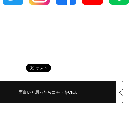
面白いと思ったら
コチラをClick！