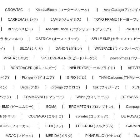
GROWTAC
KhodaaBloom（コーダーブルーム）
AvanGarage(アバン
CARRERA (カレラ)
JAMIS (ジェイミス)
TOYO FRAME (トーヨーフレ
BESV(ベスビー)
Absolute Black（アブソリュートブラック）
PROFI
o (セラ サンマルコ)
OSTRICH (オーストリッチ)
SELLE SMP (セラ エスエムピー
アイ）
SILCA (シリカ)
DAHON (ダホン)
WINSPACE (ウィンスペース)
MIYATA (ミヤタ)
SPEEDVARGEN (スピードバーゲン)
power2max (パ
BONTRAGER (ボントレガー)
NEILPRYDE(ニールプライド)
ASTV
ルベア)
Pioneer (パイオニア)
GIRO (ジロ)
THM-Carbones (THMカ
イン)
Deda (デダ)
prologo (プロロゴ)
fizik (フィジーク)
XEN
(バッソ)
TOMMASINI (トマジーニ)
Wilier (ウィリエール)
DT SWIS
BMC (ビーエムシー)
BOMA
BROMPTON (ブロンプトン)
Campag
elli (チネリ)
COLNAGO (コルナゴ)
corratec(コラテック)
DE ROSA 
OCUS（フォーカス）
FUJI (フジ)
FULCRUM (フルクラム)
GARMIN
MAVIC (マビック)
MERIDA (メリダ)
PINARELLO (ピナレロ)
Ra