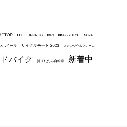
ACTOR
FELT
INFINITO
K8-S
KING ZYDECO
NOZA
サイクルモード 2023
ンホイール
スカンジウムフレーム
新着中
ードバイク
折りたたみ自転車