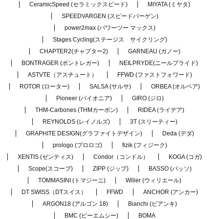
CeramicSpeed (セラミックスピード)
MIYATA (ミヤタ)
SPEEDVARGEN (スピードバーゲン)
power2max (パワーツー マックス)
Stages Cycling(ステージス サイクリング)
CHAPTER2(チャプター2)
GARNEAU (ガノー)
BONTRAGER (ボントレガー)
NEILPRYDE(ニールプライド)
ASTVTE（アスチュート）
FFWD (ファストフォワード)
ROTOR (ローター)
SALSA (サルサ)
ORBEA (オルベア)
Pioneer (パイオニア)
GIRO (ジロ)
THM-Carbones (THMカーボン)
RIDEA (ライデア)
REYNOLDS (レイノルズ)
3T (スリーティー)
GRAPHITE DESIGN(グラファイトデザイン)
Deda (デダ)
prologo (プロロゴ)
fizik (フィジーク)
XENTIS (ゼンティス)
Condor（コンドル）
KOGA (コガ)
Scope(スコープ)
ZIPP (ジップ)
BASSO (バッソ)
TOMMASINI (トマジーニ)
Wilier (ウィリエール)
DT SWISS（DTスイス）
FFWD
ANCHOR (アンカー)
ARGON18 (アルゴン 18)
Bianchi (ビアンキ)
BMC (ビーエムシー)
BOMA