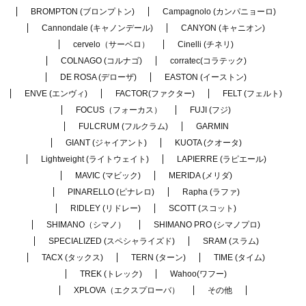
BROMPTON (ブロンプトン)
Campagnolo (カンパニョーロ)
Cannondale (キャノンデール)
CANYON (キャニオン)
cervelo（サーベロ）
Cinelli (チネリ)
COLNAGO (コルナゴ)
corratec(コラテック)
DE ROSA (デローザ)
EASTON (イーストン)
ENVE (エンヴィ)
FACTOR(ファクター)
FELT (フェルト)
FOCUS（フォーカス）
FUJI (フジ)
FULCRUM (フルクラム)
GARMIN
GIANT (ジャイアント)
KUOTA (クオータ)
Lightweight (ライトウェイト)
LAPIERRE (ラピエール)
MAVIC (マビック)
MERIDA (メリダ)
PINARELLO (ピナレロ)
Rapha (ラファ)
RIDLEY (リドレー)
SCOTT (スコット)
SHIMANO（シマノ）
SHIMANO PRO (シマノプロ)
SPECIALIZED (スペシャライズド)
SRAM (スラム)
TACX (タックス)
TERN (ターン)
TIME (タイム)
TREK (トレック)
Wahoo(ワフー)
XPLOVA（エクスプローバ）
その他