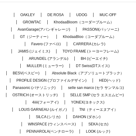
OAKLEY
DE ROSA
UDOG
MUC-OFF
GROWTAC
KhodaaBloom（コーダーブルーム）
AvanGarage(アバンギャレージ)
PASSONI(パッソーニ)
GT（ジーティー）
KhodaaBloo（コーダブルーム）
Favero (ファベロ)
CARRERA (カレラ)
JAMIS (ジェイミス)
TOYO FRAME (トーヨーフレーム)
ARUNDEL (アランデル)
BH (ビーエイチ)
MULLER (ミューラー)
DT Swiss(DTスイス)
BESV(ベスビー)
Absolute Black（アブソリュートブラック）
PROFILE DESIGN (プロファイルデザイン)
HED(ヘッド)
Panasonic (パナソニック)
selle san marco (セラ サンマルコ)
OSTRICH (オーストリッチ)
SELLE SMP (セラ エスエムピー)
4iiii(フォーアイ)
YONEX(ヨネックス)
LOUIS GARNEAU (ルイガノ)
TNI（ティーエヌアイ）
SILCA (シリカ)
DAHON (ダホン)
WINSPACE (ウィンスペース)
SEKA (セカ)
PENNAROLA(ペンナローラ)
LOOK (ルック)