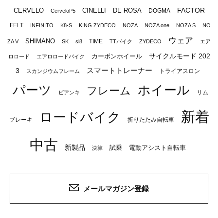
FACTOR
CERVELO
CINELLI
DE ROSA
DOGMA
CerveloP5
FELT
INFINITO
K8-S
KING ZYDECO
NOZA
NOZA one
NOZA S
NO
ウェア
SHIMANO
TIME
ZA V
SK
sl8
TTバイク
ZYDECO
エア
サイクルモード 202
カーボンホイール
ロロード
エアロロードバイク
スマートトレーナー
3
トライアスロン
スカンジウムフレーム
パーツ
ホイール
フレーム
リム
ビアンキ
新着
ロードバイク
ブレーキ
折りたたみ自転車
中古
新製品
試乗
電動アシスト自転車
決算
メールマガジン登録