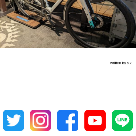
written by
s.k