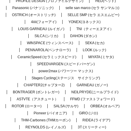
PROFILE DESIGN (プロファイルデザイン)
HED(ヘッド)
Panasonic (パナソニック)
selle san marco (セラ サンマルコ)
OSTRICH (オーストリッチ)
SELLE SMP (セラ エスエムピー)
4iiii(フォーアイ)
YONEX(ヨネックス)
LOUIS GARNEAU (ルイガノ)
TNI（ティーエヌアイ）
SILCA (シリカ)
DAHON (ダホン)
WINSPACE (ウィンスペース)
SEKA (セカ)
PENNAROLA(ペンナローラ)
LOOK (ルック)
CeramicSpeed (セラミックスピード)
MIYATA (ミヤタ)
SPEEDVARGEN (スピードバーゲン)
power2max (パワーツー マックス)
Stages Cycling(ステージス サイクリング)
CHAPTER2(チャプター2)
GARNEAU (ガノー)
BONTRAGER (ボントレガー)
NEILPRYDE(ニールプライド)
ASTVTE（アスチュート）
FFWD (ファストフォワード)
ROTOR (ローター)
SALSA (サルサ)
ORBEA (オルベア)
Pioneer (パイオニア)
GIRO (ジロ)
THM-Carbones (THMカーボン)
RIDEA (ライデア)
REYNOLDS (レイノルズ)
3T (スリーティー)