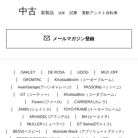
中古
新製品
試乗
電動アシスト自転車
決算
メールマガジン登録
OAKLEY
DE ROSA
UDOG
MUC-OFF
GROWTAC
KhodaaBloom（コーダーブルーム）
AvanGarage(アバンギャレージ)
PASSONI(パッソーニ)
GT（ジーティー）
KhodaaBloo（コーダブルーム）
Favero (ファベロ)
CARRERA (カレラ)
JAMIS (ジェイミス)
TOYO FRAME (トーヨーフレーム)
ARUNDEL (アランデル)
BH (ビーエイチ)
MULLER (ミューラー)
DT Swiss(DTスイス)
BESV(ベスビー)
Absolute Black（アブソリュートブラック）