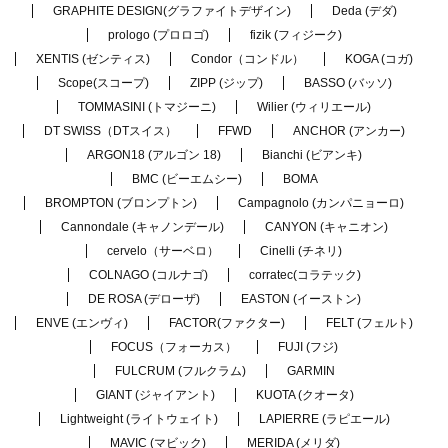
GRAPHITE DESIGN(グラファイトデザイン)
Deda (デダ)
prologo (プロロゴ)
fizik (フィジーク)
XENTIS (ゼンティス)
Condor（コンドル）
KOGA (コガ)
Scope(スコープ)
ZIPP (ジップ)
BASSO (バッソ)
TOMMASINI (トマジーニ)
Wilier (ウィリエール)
DT SWISS（DTスイス）
FFWD
ANCHOR (アンカー)
ARGON18 (アルゴン 18)
Bianchi (ビアンキ)
BMC (ビーエムシー)
BOMA
BROMPTON (ブロンプトン)
Campagnolo (カンパニョーロ)
Cannondale (キャノンデール)
CANYON (キャニオン)
cervelo（サーベロ）
Cinelli (チネリ)
COLNAGO (コルナゴ)
corratec(コラテック)
DE ROSA (デローザ)
EASTON (イーストン)
ENVE (エンヴィ)
FACTOR(ファクター)
FELT (フェルト)
FOCUS（フォーカス）
FUJI (フジ)
FULCRUM (フルクラム)
GARMIN
GIANT (ジャイアント)
KUOTA (クオータ)
Lightweight (ライトウェイト)
LAPIERRE (ラピエール)
MAVIC (マビック)
MERIDA (メリダ)