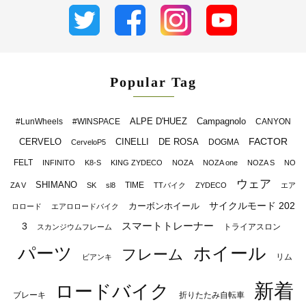
Popular Tag
ALPE D'HUEZ
Campagnolo
#LunWheels
#WINSPACE
CANYON
FACTOR
CERVELO
CINELLI
DE ROSA
DOGMA
CerveloP5
FELT
INFINITO
K8-S
KING ZYDECO
NOZA
NOZA one
NOZA S
NO
ウェア
SHIMANO
TIME
ZA V
SK
sl8
TTバイク
ZYDECO
エア
サイクルモード 202
カーボンホイール
ロロード
エアロロードバイク
スマートトレーナー
3
トライアスロン
スカンジウムフレーム
パーツ
ホイール
フレーム
リム
ビアンキ
新着
ロードバイク
ブレーキ
折りたたみ自転車