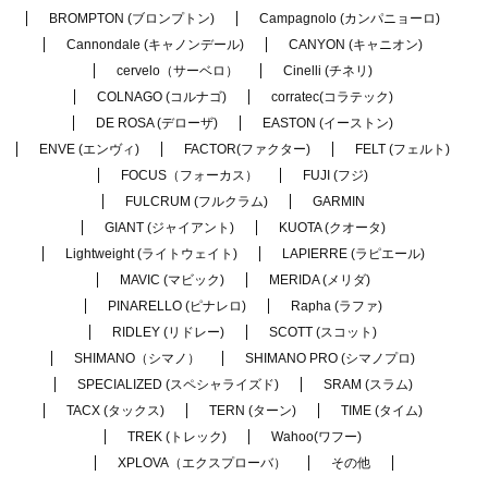
BROMPTON (ブロンプトン)
Campagnolo (カンパニョーロ)
Cannondale (キャノンデール)
CANYON (キャニオン)
cervelo（サーベロ）
Cinelli (チネリ)
COLNAGO (コルナゴ)
corratec(コラテック)
DE ROSA (デローザ)
EASTON (イーストン)
ENVE (エンヴィ)
FACTOR(ファクター)
FELT (フェルト)
FOCUS（フォーカス）
FUJI (フジ)
FULCRUM (フルクラム)
GARMIN
GIANT (ジャイアント)
KUOTA (クオータ)
Lightweight (ライトウェイト)
LAPIERRE (ラピエール)
MAVIC (マビック)
MERIDA (メリダ)
PINARELLO (ピナレロ)
Rapha (ラファ)
RIDLEY (リドレー)
SCOTT (スコット)
SHIMANO（シマノ）
SHIMANO PRO (シマノプロ)
SPECIALIZED (スペシャライズド)
SRAM (スラム)
TACX (タックス)
TERN (ターン)
TIME (タイム)
TREK (トレック)
Wahoo(ワフー)
XPLOVA（エクスプローバ）
その他