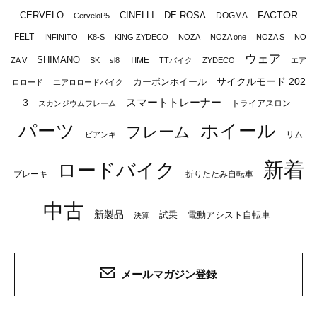
FACTOR
CERVELO
CINELLI
DE ROSA
DOGMA
CerveloP5
FELT
INFINITO
K8-S
KING ZYDECO
NOZA
NOZA one
NOZA S
NO
ウェア
SHIMANO
TIME
ZA V
SK
sl8
TTバイク
ZYDECO
エア
サイクルモード 202
カーボンホイール
ロロード
エアロロードバイク
スマートトレーナー
3
トライアスロン
スカンジウムフレーム
パーツ
ホイール
フレーム
リム
ビアンキ
新着
ロードバイク
ブレーキ
折りたたみ自転車
中古
新製品
試乗
電動アシスト自転車
決算
メールマガジン登録