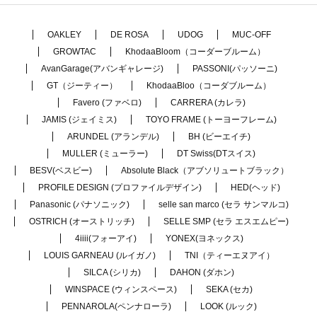
OAKLEY
DE ROSA
UDOG
MUC-OFF
GROWTAC
KhodaaBloom（コーダーブルーム）
AvanGarage(アバンギャレージ)
PASSONI(パッソーニ)
GT（ジーティー）
KhodaaBloo（コーダブルーム）
Favero (ファベロ)
CARRERA (カレラ)
JAMIS (ジェイミス)
TOYO FRAME (トーヨーフレーム)
ARUNDEL (アランデル)
BH (ビーエイチ)
MULLER (ミューラー)
DT Swiss(DTスイス)
BESV(ベスビー)
Absolute Black（アブソリュートブラック）
PROFILE DESIGN (プロファイルデザイン)
HED(ヘッド)
Panasonic (パナソニック)
selle san marco (セラ サンマルコ)
OSTRICH (オーストリッチ)
SELLE SMP (セラ エスエムピー)
4iiii(フォーアイ)
YONEX(ヨネックス)
LOUIS GARNEAU (ルイガノ)
TNI（ティーエヌアイ）
SILCA (シリカ)
DAHON (ダホン)
WINSPACE (ウィンスペース)
SEKA (セカ)
PENNAROLA(ペンナローラ)
LOOK (ルック)