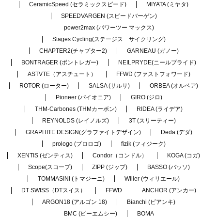
CeramicSpeed (セラミックスピード)
MIYATA (ミヤタ)
SPEEDVARGEN (スピードバーゲン)
power2max (パワーツー マックス)
Stages Cycling(ステージス サイクリング)
CHAPTER2(チャプター2)
GARNEAU (ガノー)
BONTRAGER (ボントレガー)
NEILPRYDE(ニールプライド)
ASTVTE（アスチュート）
FFWD (ファストフォワード)
ROTOR (ローター)
SALSA (サルサ)
ORBEA (オルベア)
Pioneer (パイオニア)
GIRO (ジロ)
THM-Carbones (THMカーボン)
RIDEA (ライデア)
REYNOLDS (レイノルズ)
3T (スリーティー)
GRAPHITE DESIGN(グラファイトデザイン)
Deda (デダ)
prologo (プロロゴ)
fizik (フィジーク)
XENTIS (ゼンティス)
Condor（コンドル）
KOGA (コガ)
Scope(スコープ)
ZIPP (ジップ)
BASSO (バッソ)
TOMMASINI (トマジーニ)
Wilier (ウィリエール)
DT SWISS（DTスイス）
FFWD
ANCHOR (アンカー)
ARGON18 (アルゴン 18)
Bianchi (ビアンキ)
BMC (ビーエムシー)
BOMA