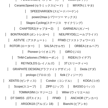
CeramicSpeed (セラミックスピード)
MIYATA (ミヤタ)
SPEEDVARGEN (スピードバーゲン)
power2max (パワーツー マックス)
Stages Cycling(ステージス サイクリング)
CHAPTER2(チャプター2)
GARNEAU (ガノー)
BONTRAGER (ボントレガー)
NEILPRYDE(ニールプライド)
ASTVTE（アスチュート）
FFWD (ファストフォワード)
ROTOR (ローター)
SALSA (サルサ)
ORBEA (オルベア)
Pioneer (パイオニア)
GIRO (ジロ)
THM-Carbones (THMカーボン)
RIDEA (ライデア)
REYNOLDS (レイノルズ)
3T (スリーティー)
GRAPHITE DESIGN(グラファイトデザイン)
Deda (デダ)
prologo (プロロゴ)
fizik (フィジーク)
XENTIS (ゼンティス)
Condor（コンドル）
KOGA (コガ)
Scope(スコープ)
ZIPP (ジップ)
BASSO (バッソ)
TOMMASINI (トマジーニ)
Wilier (ウィリエール)
DT SWISS（DTスイス）
FFWD
ANCHOR (アンカー)
ARGON18 (アルゴン 18)
Bianchi (ビアンキ)