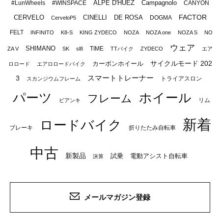
ALPE D'HUEZ
Campagnolo
#LunWheels
#WINSPACE
CANYON
FACTOR
CERVELO
CINELLI
DE ROSA
DOGMA
CerveloP5
FELT
INFINITO
K8-S
KING ZYDECO
NOZA
NOZA one
NOZA S
NO
ウェア
SHIMANO
TIME
ZA V
SK
sl8
TTバイク
ZYDECO
エア
サイクルモード 202
カーボンホイール
ロロード
エアロロードバイク
スマートトレーナー
3
トライアスロン
スカンジウムフレーム
パーツ
ホイール
フレーム
リム
ビアンキ
新着
ロードバイク
ブレーキ
折りたたみ自転車
中古
新製品
試乗
電動アシスト自転車
決算
メールマガジン登録