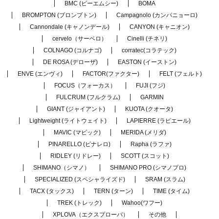
BMC (ビーエムシー)
BOMA
BROMPTON (ブロンプトン)
Campagnolo (カンパニョーロ)
Cannondale (キャノンデール)
CANYON (キャニオン)
cervelo（サーベロ）
Cinelli (チネリ)
COLNAGO (コルナゴ)
corratec(コラテック)
DE ROSA (デローザ)
EASTON (イーストン)
ENVE (エンヴィ)
FACTOR(ファクター)
FELT (フェルト)
FOCUS（フォーカス）
FUJI (フジ)
FULCRUM (フルクラム)
GARMIN
GIANT (ジャイアント)
KUOTA (クオータ)
Lightweight (ライトウェイト)
LAPIERRE (ラピエール)
MAVIC (マビック)
MERIDA (メリダ)
PINARELLO (ピナレロ)
Rapha (ラファ)
RIDLEY (リドレー)
SCOTT (スコット)
SHIMANO（シマノ）
SHIMANO PRO (シマノプロ)
SPECIALIZED (スペシャライズド)
SRAM (スラム)
TACX (タックス)
TERN (ターン)
TIME (タイム)
TREK (トレック)
Wahoo(ワフー)
XPLOVA（エクスプローバ）
その他