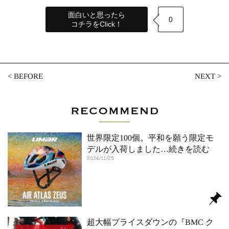
面白いと思ったら
0
コチラをClick！
<
BEFORE
NEXT
>
世界限定100個。平和を願う限定モ
デルが入荷しました
…続きを読む
2024/11/25
超大幅プライスダウンの『BMC ク