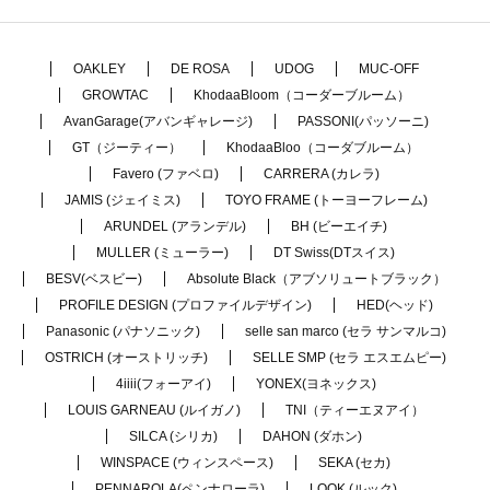
OAKLEY
DE ROSA
UDOG
MUC-OFF
GROWTAC
KhodaaBloom（コーダーブルーム）
AvanGarage(アバンギャレージ)
PASSONI(パッソーニ)
GT（ジーティー）
KhodaaBloo（コーダブルーム）
Favero (ファベロ)
CARRERA (カレラ)
JAMIS (ジェイミス)
TOYO FRAME (トーヨーフレーム)
ARUNDEL (アランデル)
BH (ビーエイチ)
MULLER (ミューラー)
DT Swiss(DTスイス)
BESV(ベスビー)
Absolute Black（アブソリュートブラック）
PROFILE DESIGN (プロファイルデザイン)
HED(ヘッド)
Panasonic (パナソニック)
selle san marco (セラ サンマルコ)
OSTRICH (オーストリッチ)
SELLE SMP (セラ エスエムピー)
4iiii(フォーアイ)
YONEX(ヨネックス)
LOUIS GARNEAU (ルイガノ)
TNI（ティーエヌアイ）
SILCA (シリカ)
DAHON (ダホン)
WINSPACE (ウィンスペース)
SEKA (セカ)
PENNAROLA(ペンナローラ)
LOOK (ルック)