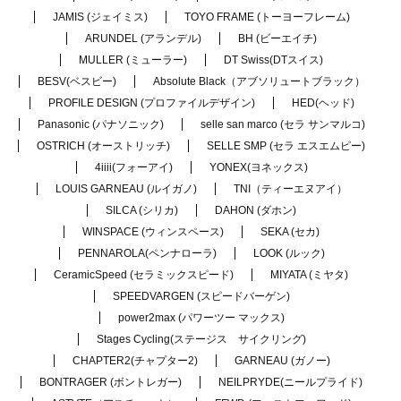
JAMIS (ジェイミス)
TOYO FRAME (トーヨーフレーム)
ARUNDEL (アランデル)
BH (ビーエイチ)
MULLER (ミューラー)
DT Swiss(DTスイス)
BESV(ベスビー)
Absolute Black（アブソリュートブラック）
PROFILE DESIGN (プロファイルデザイン)
HED(ヘッド)
Panasonic (パナソニック)
selle san marco (セラ サンマルコ)
OSTRICH (オーストリッチ)
SELLE SMP (セラ エスエムピー)
4iiii(フォーアイ)
YONEX(ヨネックス)
LOUIS GARNEAU (ルイガノ)
TNI（ティーエヌアイ）
SILCA (シリカ)
DAHON (ダホン)
WINSPACE (ウィンスペース)
SEKA (セカ)
PENNAROLA(ペンナローラ)
LOOK (ルック)
CeramicSpeed (セラミックスピード)
MIYATA (ミヤタ)
SPEEDVARGEN (スピードバーゲン)
power2max (パワーツー マックス)
Stages Cycling(ステージス サイクリング)
CHAPTER2(チャプター2)
GARNEAU (ガノー)
BONTRAGER (ボントレガー)
NEILPRYDE(ニールプライド)