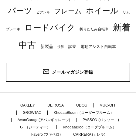
パーツ
ホイール
フレーム
リム
ビアンキ
新着
ロードバイク
ブレーキ
折りたたみ自転車
中古
新製品
試乗
電動アシスト自転車
決算
メールマガジン登録
OAKLEY
DE ROSA
UDOG
MUC-OFF
GROWTAC
KhodaaBloom（コーダーブルーム）
AvanGarage(アバンギャレージ)
PASSONI(パッソーニ)
GT（ジーティー）
KhodaaBloo（コーダブルーム）
Favero (ファベロ)
CARRERA (カレラ)