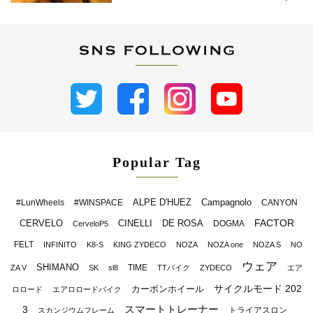
Popular Tag
ALPE D'HUEZ
Campagnolo
#LunWheels
#WINSPACE
CANYON
FACTOR
CERVELO
CINELLI
DE ROSA
DOGMA
CerveloP5
FELT
INFINITO
K8-S
KING ZYDECO
NOZA
NOZA one
NOZA S
NO
ウェア
SHIMANO
TIME
ZA V
SK
sl8
TTバイク
ZYDECO
エア
サイクルモード 202
カーボンホイール
ロロード
エアロロードバイク
スマートトレーナー
3
トライアスロン
スカンジウムフレーム