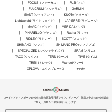
FOCUS（フォーカス）
FUJI (フジ)
FULCRUM (フルクラム)
GARMIN
GIANT (ジャイアント)
KUOTA (クオータ)
Lightweight (ライトウェイト)
LAPIERRE (ラピエール)
MAVIC (マビック)
MERIDA (メリダ)
PINARELLO (ピナレロ)
Rapha (ラファ)
RIDLEY (リドレー)
SCOTT (スコット)
SHIMANO（シマノ）
SHIMANO PRO (シマノプロ)
SPECIALIZED (スペシャライズド)
SRAM (スラム)
TACX (タックス)
TERN (ターン)
TIME (タイム)
TREK (トレック)
Wahoo(ワフー)
XPLOVA（エクスプローバ）
その他
ロードバイク・スポーツ自転車の販売買取専門店クラウンギアーズ 新品と中古の自転車販売
に加え、買取＆下取見積りいたします。