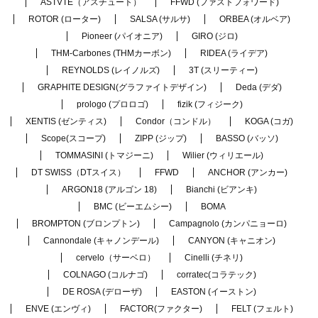
ASTVTE（アスチュート）
FFWD (ファストフォワード)
ROTOR (ローター)
SALSA (サルサ)
ORBEA (オルベア)
Pioneer (パイオニア)
GIRO (ジロ)
THM-Carbones (THMカーボン)
RIDEA (ライデア)
REYNOLDS (レイノルズ)
3T (スリーティー)
GRAPHITE DESIGN(グラファイトデザイン)
Deda (デダ)
prologo (プロロゴ)
fizik (フィジーク)
XENTIS (ゼンティス)
Condor（コンドル）
KOGA (コガ)
Scope(スコープ)
ZIPP (ジップ)
BASSO (バッソ)
TOMMASINI (トマジーニ)
Wilier (ウィリエール)
DT SWISS（DTスイス）
FFWD
ANCHOR (アンカー)
ARGON18 (アルゴン 18)
Bianchi (ビアンキ)
BMC (ビーエムシー)
BOMA
BROMPTON (ブロンプトン)
Campagnolo (カンパニョーロ)
Cannondale (キャノンデール)
CANYON (キャニオン)
cervelo（サーベロ）
Cinelli (チネリ)
COLNAGO (コルナゴ)
corratec(コラテック)
DE ROSA (デローザ)
EASTON (イーストン)
ENVE (エンヴィ)
FACTOR(ファクター)
FELT (フェルト)