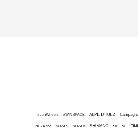
ALPE D'HUEZ
Campagno
#LunWheels
#WINSPACE
SHIMANO
TIM
NOZA one
NOZA S
NOZA V
SK
sl8