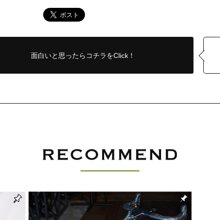
面白いと思ったら
コチラをClick！