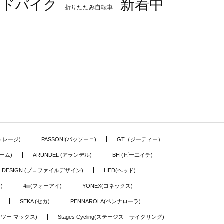
新着中
ードバイク
折りたたみ自転車
ギャレージ)
PASSONI(パッソーニ)
GT（ジーティー）
ーム)
ARUNDEL (アランデル)
BH (ビーエイチ)
LE DESIGN (プロファイルデザイン)
HED(ヘッド)
)
4iiii(フォーアイ)
YONEX(ヨネックス)
SEKA (セカ)
PENNAROLA(ペンナローラ)
ワーツー マックス)
Stages Cycling(ステージス サイクリング)