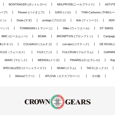
BONTRAGER (ボントレガー)
NEILPRYDE(ニールプライド)
ASTV
ルベア)
Pioneer (パイオニア)
GIRO (ジロ)
THM-Carbones (THMカ
イン)
Deda (デダ)
prologo (プロロゴ)
fizik (フィジーク)
XEN
(バッソ)
TOMMASINI (トマジーニ)
Wilier (ウィリエール)
DT SWIS
BMC (ビーエムシー)
BOMA
BROMPTON (ブロンプトン)
Campag
elli (チネリ)
COLNAGO (コルナゴ)
corratec(コラテック)
DE ROSA 
OCUS（フォーカス）
FUJI (フジ)
FULCRUM (フルクラム)
GARMIN
MAVIC (マビック)
MERIDA (メリダ)
PINARELLO (ピナレロ)
Ra
SPECIALIZED (スペシャライズド)
SRAM (スラム)
TACX (タックス)
Wahoo(ワフー)
XPLOVA（エクスプローバ）
その他