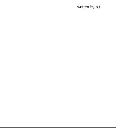
written by
s.t