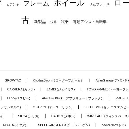
ロ
ツ
ホイール
フレーム
リムブレーキ
ビアンキ
古
新製品
試乗
電動アシスト自転車
決算
GROWTAC
KhodaaBloom（コーダーブルーム）
AvanGarage(アバン
CARRERA (カレラ)
JAMIS (ジェイミス)
TOYO FRAME (トーヨーフレ
BESV(ベスビー)
Absolute Black（アブソリュートブラック）
PROFI
o (セラ サンマルコ)
OSTRICH (オーストリッチ)
SELLE SMP (セラ エスエムピー
アイ）
SILCA (シリカ)
DAHON (ダホン)
WINSPACE (ウィンスペース)
MIYATA (ミヤタ)
SPEEDVARGEN (スピードバーゲン)
power2max (パ