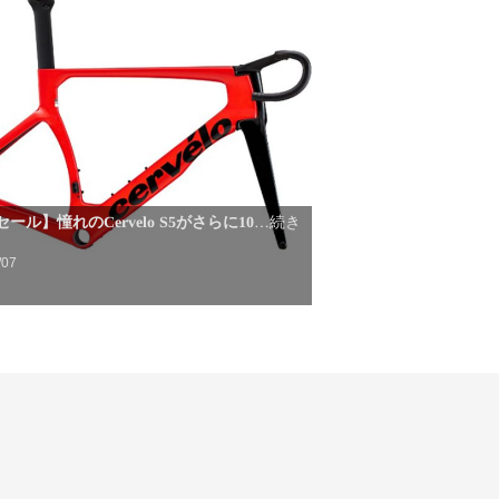
ール】憧れのCervelo S5がさらに10
…続き
/07