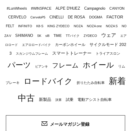
ALPE D'HUEZ
Campagnolo
#LunWheels
#WINSPACE
CANYON
FACTOR
CERVELO
CINELLI
DE ROSA
DOGMA
CerveloP5
FELT
INFINITO
K8-S
KING ZYDECO
NOZA
NOZA one
NOZA S
NO
ウェア
SHIMANO
TIME
ZA V
SK
sl8
TTバイク
ZYDECO
エア
サイクルモード 202
カーボンホイール
ロロード
エアロロードバイク
スマートトレーナー
3
トライアスロン
スカンジウムフレーム
パーツ
ホイール
フレーム
リム
ビアンキ
新着
ロードバイク
ブレーキ
折りたたみ自転車
中古
新製品
試乗
電動アシスト自転車
決算
メールマガジン登録