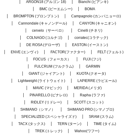
ARGON18 (アルゴン 18)
Bianchi (ビアンキ)
BMC (ビーエムシー)
BOMA
BROMPTON (ブロンプトン)
Campagnolo (カンパニョーロ)
Cannondale (キャノンデール)
CANYON (キャニオン)
cervelo（サーベロ）
Cinelli (チネリ)
COLNAGO (コルナゴ)
corratec(コラテック)
DE ROSA (デローザ)
EASTON (イーストン)
ENVE (エンヴィ)
FACTOR(ファクター)
FELT (フェルト)
FOCUS（フォーカス）
FUJI (フジ)
FULCRUM (フルクラム)
GARMIN
GIANT (ジャイアント)
KUOTA (クオータ)
Lightweight (ライトウェイト)
LAPIERRE (ラピエール)
MAVIC (マビック)
MERIDA (メリダ)
PINARELLO (ピナレロ)
Rapha (ラファ)
RIDLEY (リドレー)
SCOTT (スコット)
SHIMANO（シマノ）
SHIMANO PRO (シマノプロ)
SPECIALIZED (スペシャライズド)
SRAM (スラム)
TACX (タックス)
TERN (ターン)
TIME (タイム)
TREK (トレック)
Wahoo(ワフー)