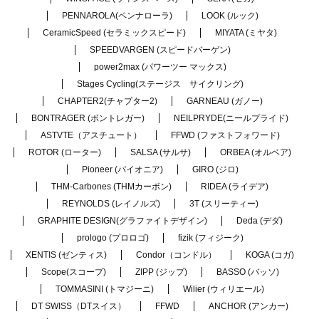
PENNAROLA(ペンナローラ)
LOOK (ルック)
CeramicSpeed (セラミックスピード)
MIYATA (ミヤタ)
SPEEDVARGEN (スピードバーゲン)
power2max (パワーツー マックス)
Stages Cycling(ステージス サイクリング)
CHAPTER2(チャプター2)
GARNEAU (ガノー)
BONTRAGER (ボントレガー)
NEILPRYDE(ニールプライド)
ASTVTE（アスチュート）
FFWD (ファストフォワード)
ROTOR (ローター)
SALSA (サルサ)
ORBEA (オルベア)
Pioneer (パイオニア)
GIRO (ジロ)
THM-Carbones (THMカーボン)
RIDEA (ライデア)
REYNOLDS (レイノルズ)
3T (スリーティー)
GRAPHITE DESIGN(グラファイトデザイン)
Deda (デダ)
prologo (プロロゴ)
fizik (フィジーク)
XENTIS (ゼンティス)
Condor（コンドル）
KOGA (コガ)
Scope(スコープ)
ZIPP (ジップ)
BASSO (バッソ)
TOMMASINI (トマジーニ)
Wilier (ウィリエール)
DT SWISS（DTスイス）
FFWD
ANCHOR (アンカー)