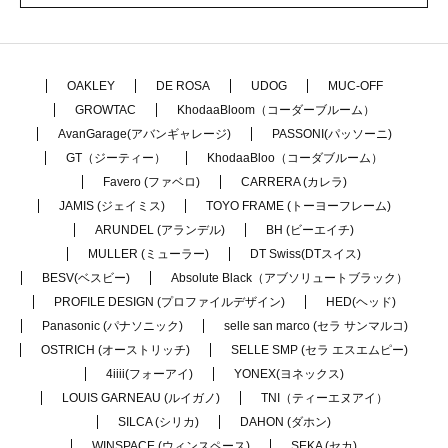
OAKLEY
DE ROSA
UDOG
MUC-OFF
GROWTAC
KhodaaBloom（コーダーブルーム）
AvanGarage(アバンギャレージ)
PASSONI(パッソーニ)
GT（ジーティー）
KhodaaBloo（コーダブルーム）
Favero (ファベロ)
CARRERA (カレラ)
JAMIS (ジェイミス)
TOYO FRAME (トーヨーフレーム)
ARUNDEL (アランデル)
BH (ビーエイチ)
MULLER (ミューラー)
DT Swiss(DTスイス)
BESV(ベスビー)
Absolute Black（アブソリュートブラック）
PROFILE DESIGN (プロファイルデザイン)
HED(ヘッド)
Panasonic (パナソニック)
selle san marco (セラ サンマルコ)
OSTRICH (オーストリッチ)
SELLE SMP (セラ エスエムピー)
4iiii(フォーアイ)
YONEX(ヨネックス)
LOUIS GARNEAU (ルイガノ)
TNI（ティーエヌアイ）
SILCA (シリカ)
DAHON (ダホン)
WINSPACE (ウィンスペース)
SEKA (セカ)