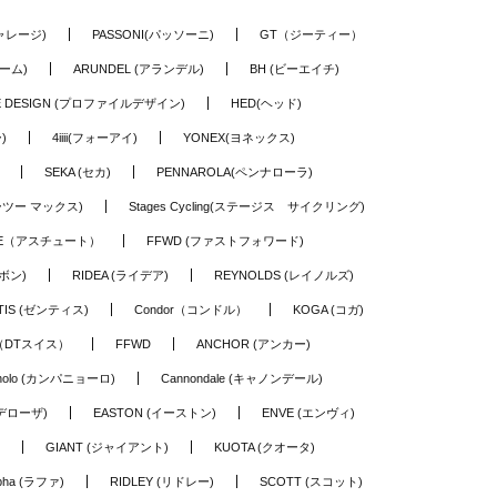
ギャレージ)
PASSONI(パッソーニ)
GT（ジーティー）
ーム)
ARUNDEL (アランデル)
BH (ビーエイチ)
LE DESIGN (プロファイルデザイン)
HED(ヘッド)
)
4iiii(フォーアイ)
YONEX(ヨネックス)
SEKA (セカ)
PENNAROLA(ペンナローラ)
ワーツー マックス)
Stages Cycling(ステージス サイクリング)
TE（アスチュート）
FFWD (ファストフォワード)
ーボン)
RIDEA (ライデア)
REYNOLDS (レイノルズ)
TIS (ゼンティス)
Condor（コンドル）
KOGA (コガ)
S（DTスイス）
FFWD
ANCHOR (アンカー)
nolo (カンパニョーロ)
Cannondale (キャノンデール)
(デローザ)
EASTON (イーストン)
ENVE (エンヴィ)
GIANT (ジャイアント)
KUOTA (クオータ)
pha (ラファ)
RIDLEY (リドレー)
SCOTT (スコット)