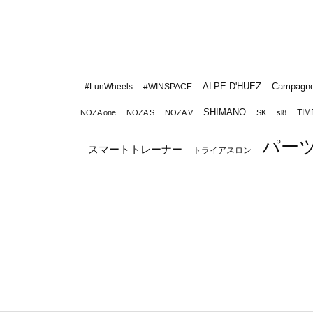
ALPE D'HUEZ
Campagno
#LunWheels
#WINSPACE
SHIMANO
TIM
NOZA one
NOZA S
NOZA V
SK
sl8
パー
スマートトレーナー
トライアスロン