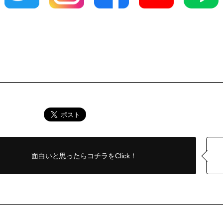
面白いと思ったら
コチラをClick！