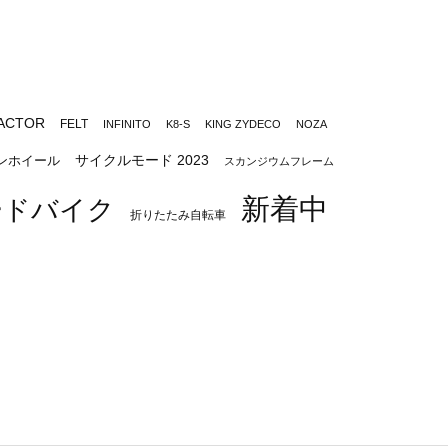
ACTOR
FELT
INFINITO
K8-S
KING ZYDECO
NOZA
サイクルモード 2023
ンホイール
スカンジウムフレーム
新着中
ードバイク
折りたたみ自転車