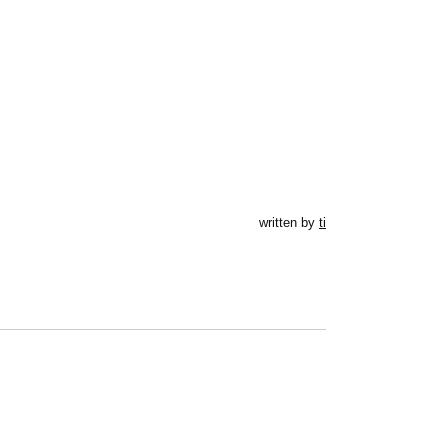
written by
ti