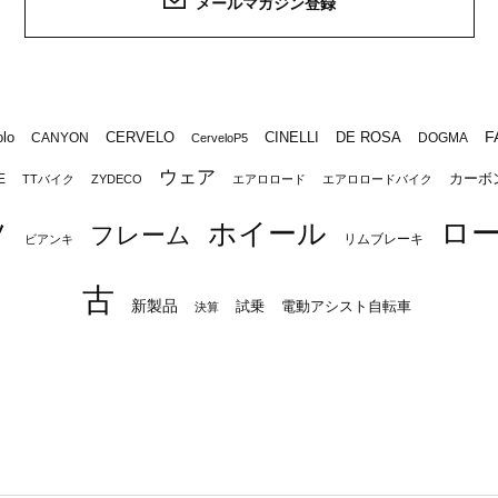
メールマガジン登録
F
lo
CERVELO
CINELLI
DE ROSA
CANYON
DOGMA
CerveloP5
ウェア
カーボ
E
TTバイク
ZYDECO
エアロロード
エアロロードバイク
ロ
ツ
ホイール
フレーム
リムブレーキ
ビアンキ
古
新製品
試乗
電動アシスト自転車
決算