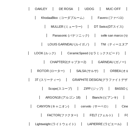
OAKLEY
DE ROSA
UDOG
MUC-OFF
KhodaaBloo（コーダブルーム）
Favero (ファベロ)
MULLER (ミューラー)
DT Swiss(DTスイス)
Panasonic (パナソニック)
selle san marc
LOUIS GARNEAU (ルイガノ)
TNI（ティーエヌ
LOOK (ルック)
CeramicSpeed (セラミックスピード)
CHAPTER2(チャプター2)
GARNEAU (ガノー)
ROTOR (ローター)
SALSA (サルサ)
ORBEA (オ
3T (スリーティー)
GRAPHITE DESIGN(グラファイトデザ
Scope(スコープ)
ZIPP (ジップ)
BASSO 
ARGON18 (アルゴン 18)
Bianchi (ビアンキ)
CANYON (キャニオン)
cervelo（サーベロ）
Cin
FACTOR(ファクター)
FELT (フェルト)
F
Lightweight (ライトウェイト)
LAPIERRE (ラピエール)