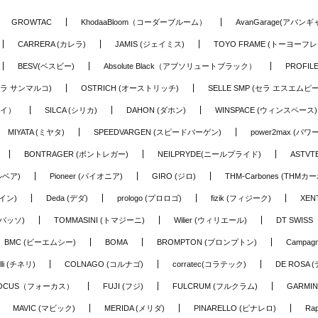
GROWTAC
KhodaaBloom（コーダーブルーム）
AvanGarage(アバン
CARRERA (カレラ)
JAMIS (ジェイミス)
TOYO FRAME (トーヨーフレ
BESV(ベスビー)
Absolute Black（アブソリュートブラック）
PROFI
o (セラ サンマルコ)
OSTRICH (オーストリッチ)
SELLE SMP (セラ エスエムピー
アイ）
SILCA (シリカ)
DAHON (ダホン)
WINSPACE (ウィンスペース)
MIYATA (ミヤタ)
SPEEDVARGEN (スピードバーゲン)
power2max (パ
BONTRAGER (ボントレガー)
NEILPRYDE(ニールプライド)
ASTV
ルベア)
Pioneer (パイオニア)
GIRO (ジロ)
THM-Carbones (THMカ
イン)
Deda (デダ)
prologo (プロロゴ)
fizik (フィジーク)
XEN
(バッソ)
TOMMASINI (トマジーニ)
Wilier (ウィリエール)
DT SWIS
BMC (ビーエムシー)
BOMA
BROMPTON (ブロンプトン)
Campag
elli (チネリ)
COLNAGO (コルナゴ)
corratec(コラテック)
DE ROSA 
OCUS（フォーカス）
FUJI (フジ)
FULCRUM (フルクラム)
GARMIN
MAVIC (マビック)
MERIDA (メリダ)
PINARELLO (ピナレロ)
Ra