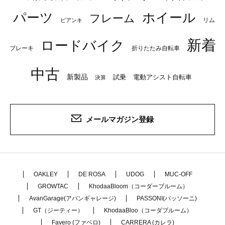
パーツ
ホイール
フレーム
リム
ビアンキ
新着
ロードバイク
ブレーキ
折りたたみ自転車
中古
新製品
試乗
電動アシスト自転車
決算
メールマガジン登録
OAKLEY
DE ROSA
UDOG
MUC-OFF
GROWTAC
KhodaaBloom（コーダーブルーム）
AvanGarage(アバンギャレージ)
PASSONI(パッソーニ)
GT（ジーティー）
KhodaaBloo（コーダブルーム）
Favero (ファベロ)
CARRERA (カレラ)