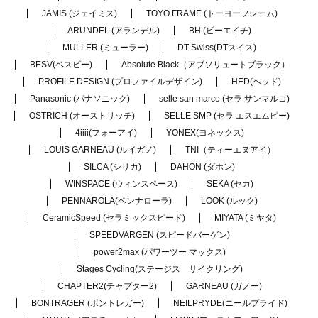
JAMIS (ジェイミス)
TOYO FRAME (トーヨーフレーム)
ARUNDEL (アランデル)
BH (ビーエイチ)
MULLER (ミューラー)
DT Swiss(DTスイス)
BESV(ベスビー)
Absolute Black（アブソリュートブラック）
PROFILE DESIGN (プロファイルデザイン)
HED(ヘッド)
Panasonic (パナソニック)
selle san marco (セラ サンマルコ)
OSTRICH (オーストリッチ)
SELLE SMP (セラ エスエムピー)
4iiii(フォーアイ)
YONEX(ヨネックス)
LOUIS GARNEAU (ルイガノ)
TNI（ティーエヌアイ）
SILCA (シリカ)
DAHON (ダホン)
WINSPACE (ウィンスペース)
SEKA (セカ)
PENNAROLA(ペンナローラ)
LOOK (ルック)
CeramicSpeed (セラミックスピード)
MIYATA (ミヤタ)
SPEEDVARGEN (スピードバーゲン)
power2max (パワーツー マックス)
Stages Cycling(ステージス サイクリング)
CHAPTER2(チャプター2)
GARNEAU (ガノー)
BONTRAGER (ボントレガー)
NEILPRYDE(ニールプライド)