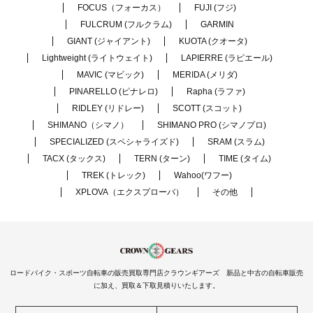
FOCUS（フォーカス）
FUJI (フジ)
FULCRUM (フルクラム)
GARMIN
GIANT (ジャイアント)
KUOTA (クオータ)
Lightweight (ライトウェイト)
LAPIERRE (ラピエール)
MAVIC (マビック)
MERIDA (メリダ)
PINARELLO (ピナレロ)
Rapha (ラファ)
RIDLEY (リドレー)
SCOTT (スコット)
SHIMANO（シマノ）
SHIMANO PRO (シマノプロ)
SPECIALIZED (スペシャライズド)
SRAM (スラム)
TACX (タックス)
TERN (ターン)
TIME (タイム)
TREK (トレック)
Wahoo(ワフー)
XPLOVA（エクスプローバ）
その他
ロードバイク・スポーツ自転車の販売買取専門店クラウンギアーズ 新品と中古の自転車販売
に加え、買取＆下取見積りいたします。