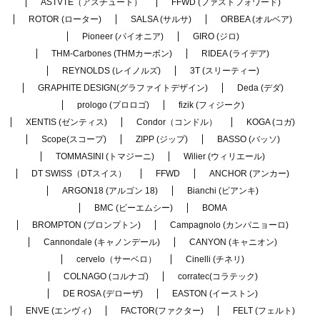
ASTVTE（アスチュート）
FFWD (ファストフォワード)
ROTOR (ローター)
SALSA (サルサ)
ORBEA (オルベア)
Pioneer (パイオニア)
GIRO (ジロ)
THM-Carbones (THMカーボン)
RIDEA (ライデア)
REYNOLDS (レイノルズ)
3T (スリーティー)
GRAPHITE DESIGN(グラファイトデザイン)
Deda (デダ)
prologo (プロロゴ)
fizik (フィジーク)
XENTIS (ゼンティス)
Condor（コンドル）
KOGA (コガ)
Scope(スコープ)
ZIPP (ジップ)
BASSO (バッソ)
TOMMASINI (トマジーニ)
Wilier (ウィリエール)
DT SWISS（DTスイス）
FFWD
ANCHOR (アンカー)
ARGON18 (アルゴン 18)
Bianchi (ビアンキ)
BMC (ビーエムシー)
BOMA
BROMPTON (ブロンプトン)
Campagnolo (カンパニョーロ)
Cannondale (キャノンデール)
CANYON (キャニオン)
cervelo（サーベロ）
Cinelli (チネリ)
COLNAGO (コルナゴ)
corratec(コラテック)
DE ROSA (デローザ)
EASTON (イーストン)
ENVE (エンヴィ)
FACTOR(ファクター)
FELT (フェルト)