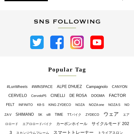
Popular Tag
ALPE D'HUEZ
Campagnolo
#LunWheels
#WINSPACE
CANYON
FACTOR
CERVELO
CINELLI
DE ROSA
DOGMA
CerveloP5
FELT
INFINITO
K8-S
KING ZYDECO
NOZA
NOZA one
NOZA S
NO
ウェア
SHIMANO
TIME
ZA V
SK
sl8
TTバイク
ZYDECO
エア
サイクルモード 202
カーボンホイール
ロロード
エアロロードバイク
スマートトレーナー
3
トライアスロン
スカンジウムフレーム