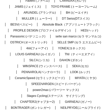
Favero (ファベロ)
CARRERA (カレラ)
JAMIS (ジェイミス)
TOYO FRAME (トーヨーフレーム)
ARUNDEL (アランデル)
BH (ビーエイチ)
MULLER (ミューラー)
DT Swiss(DTスイス)
BESV(ベスビー)
Absolute Black（アブソリュートブラック）
PROFILE DESIGN (プロファイルデザイン)
HED(ヘッド)
Panasonic (パナソニック)
selle san marco (セラ サンマルコ)
OSTRICH (オーストリッチ)
SELLE SMP (セラ エスエムピー)
4iiii(フォーアイ)
YONEX(ヨネックス)
LOUIS GARNEAU (ルイガノ)
TNI（ティーエヌアイ）
SILCA (シリカ)
DAHON (ダホン)
WINSPACE (ウィンスペース)
SEKA (セカ)
PENNAROLA(ペンナローラ)
LOOK (ルック)
CeramicSpeed (セラミックスピード)
MIYATA (ミヤタ)
SPEEDVARGEN (スピードバーゲン)
power2max (パワーツー マックス)
Stages Cycling(ステージス サイクリング)
CHAPTER2(チャプター2)
GARNEAU (ガノー)
BONTRAGER (ボントレガー)
NEILPRYDE(ニールプライド)