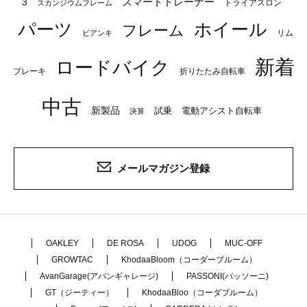
スマートトレーナー
3
トライアスロン
スカンジウムフレーム
パーツ
ホイール
フレーム
リム
ビアンキ
新着
ロードバイク
ブレーキ
折りたたみ自転車
中古
新製品
試乗
電動アシスト自転車
決算
メールマガジン登録
OAKLEY
DE ROSA
UDOG
MUC-OFF
GROWTAC
KhodaaBloom（コーダーブルーム）
AvanGarage(アバンギャレージ)
PASSONI(パッソーニ)
GT（ジーティー）
KhodaaBloo（コーダブルーム）