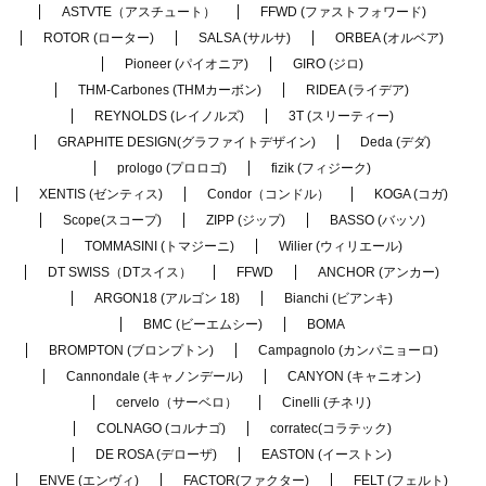
ASTVTE（アスチュート）
FFWD (ファストフォワード)
ROTOR (ローター)
SALSA (サルサ)
ORBEA (オルベア)
Pioneer (パイオニア)
GIRO (ジロ)
THM-Carbones (THMカーボン)
RIDEA (ライデア)
REYNOLDS (レイノルズ)
3T (スリーティー)
GRAPHITE DESIGN(グラファイトデザイン)
Deda (デダ)
prologo (プロロゴ)
fizik (フィジーク)
XENTIS (ゼンティス)
Condor（コンドル）
KOGA (コガ)
Scope(スコープ)
ZIPP (ジップ)
BASSO (バッソ)
TOMMASINI (トマジーニ)
Wilier (ウィリエール)
DT SWISS（DTスイス）
FFWD
ANCHOR (アンカー)
ARGON18 (アルゴン 18)
Bianchi (ビアンキ)
BMC (ビーエムシー)
BOMA
BROMPTON (ブロンプトン)
Campagnolo (カンパニョーロ)
Cannondale (キャノンデール)
CANYON (キャニオン)
cervelo（サーベロ）
Cinelli (チネリ)
COLNAGO (コルナゴ)
corratec(コラテック)
DE ROSA (デローザ)
EASTON (イーストン)
ENVE (エンヴィ)
FACTOR(ファクター)
FELT (フェルト)