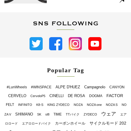
Popular Tag
ALPE D'HUEZ
Campagnolo
#LunWheels
#WINSPACE
CANYON
FACTOR
CERVELO
CINELLI
DE ROSA
DOGMA
CerveloP5
FELT
INFINITO
K8-S
KING ZYDECO
NOZA
NOZA one
NOZA S
NO
ウェア
SHIMANO
TIME
ZA V
SK
sl8
TTバイク
ZYDECO
エア
サイクルモード 202
カーボンホイール
ロロード
エアロロードバイク