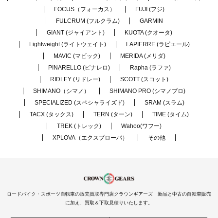
FOCUS（フォーカス）
FUJI (フジ)
FULCRUM (フルクラム)
GARMIN
GIANT (ジャイアント)
KUOTA (クオータ)
Lightweight (ライトウェイト)
LAPIERRE (ラピエール)
MAVIC (マビック)
MERIDA (メリダ)
PINARELLO (ピナレロ)
Rapha (ラファ)
RIDLEY (リドレー)
SCOTT (スコット)
SHIMANO（シマノ）
SHIMANO PRO (シマノプロ)
SPECIALIZED (スペシャライズド)
SRAM (スラム)
TACX (タックス)
TERN (ターン)
TIME (タイム)
TREK (トレック)
Wahoo(ワフー)
XPLOVA（エクスプローバ）
その他
ロードバイク・スポーツ自転車の販売買取専門店クラウンギアーズ 新品と中古の自転車販売
に加え、買取＆下取見積りいたします。