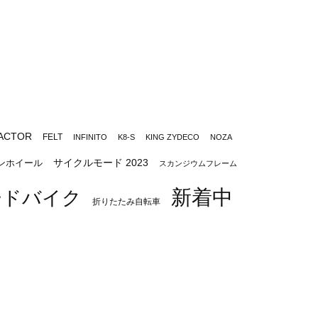
ACTOR
FELT
INFINITO
K8-S
KING ZYDECO
NOZA
サイクルモード 2023
ンホイール
スカンジウムフレーム
新着中
ードバイク
折りたたみ自転車