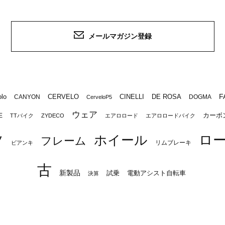
メールマガジン登録
F
lo
CERVELO
CINELLI
DE ROSA
CANYON
DOGMA
CerveloP5
ウェア
カーボ
E
TTバイク
ZYDECO
エアロロード
エアロロードバイク
ロ
ツ
ホイール
フレーム
リムブレーキ
ビアンキ
古
新製品
試乗
電動アシスト自転車
決算