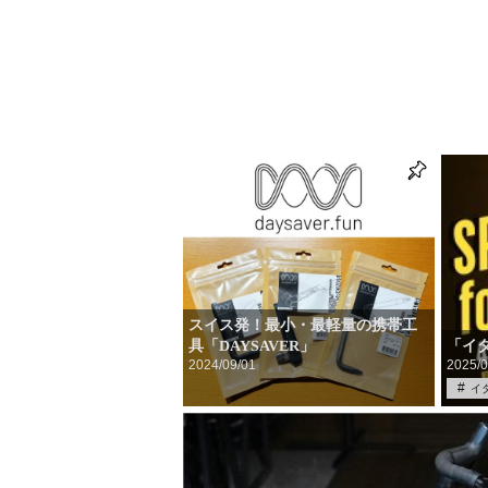
スイス発！最小・最軽量の携帯工
「イ
具「DAYSAVER」
2024/09/01
2025/0
イ