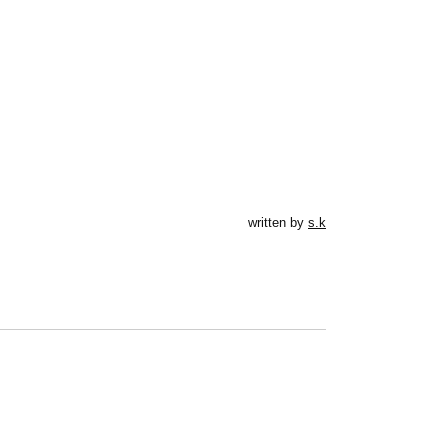
written by
s.k