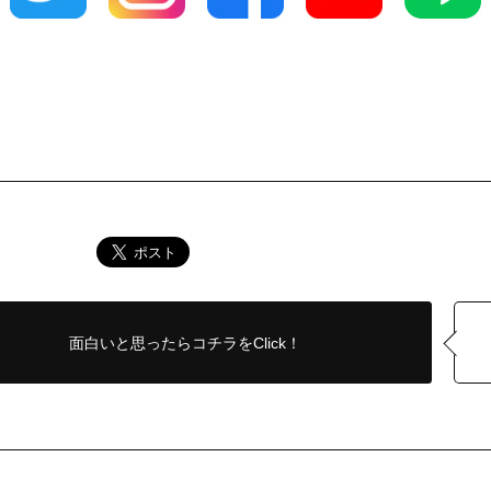
面白いと思ったら
コチラをClick！