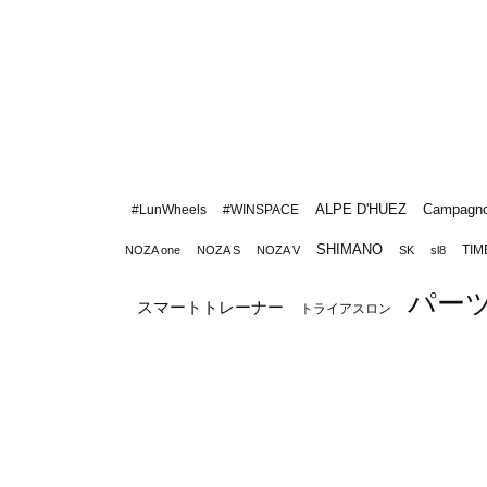
ALPE D'HUEZ
Campagno
#LunWheels
#WINSPACE
SHIMANO
TIM
NOZA one
NOZA S
NOZA V
SK
sl8
パー
スマートトレーナー
トライアスロン