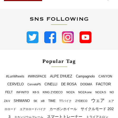
Popular Tag
ALPE D'HUEZ
Campagnolo
#LunWheels
#WINSPACE
CANYON
FACTOR
CERVELO
CINELLI
DE ROSA
DOGMA
CerveloP5
FELT
INFINITO
K8-S
KING ZYDECO
NOZA
NOZA one
NOZA S
NO
ウェア
SHIMANO
TIME
ZA V
SK
sl8
TTバイク
ZYDECO
エア
サイクルモード 202
カーボンホイール
ロロード
エアロロードバイク
スマートトレーナー
3
トライアスロン
スカンジウムフレーム