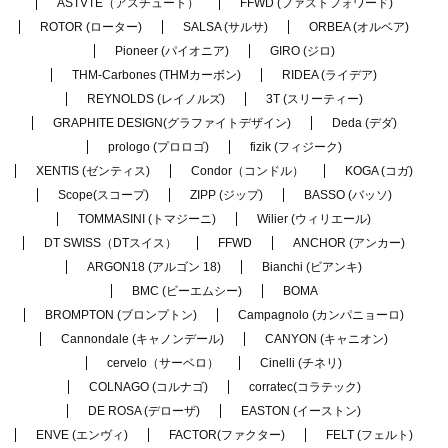
ASTVTE（アスチュート）
FFWD (ファストフォワード)
ROTOR (ローター)
SALSA (サルサ)
ORBEA (オルベア)
Pioneer (パイオニア)
GIRO (ジロ)
THM-Carbones (THMカーボン)
RIDEA (ライデア)
REYNOLDS (レイノルズ)
3T (スリーティー)
GRAPHITE DESIGN(グラファイトデザイン)
Deda (デダ)
prologo (プロロゴ)
fizik (フィジーク)
XENTIS (ゼンティス)
Condor（コンドル）
KOGA (コガ)
Scope(スコープ)
ZIPP (ジップ)
BASSO (バッソ)
TOMMASINI (トマジーニ)
Wilier (ウィリエール)
DT SWISS（DTスイス）
FFWD
ANCHOR (アンカー)
ARGON18 (アルゴン 18)
Bianchi (ビアンキ)
BMC (ビーエムシー)
BOMA
BROMPTON (ブロンプトン)
Campagnolo (カンパニョーロ)
Cannondale (キャノンデール)
CANYON (キャニオン)
cervelo（サーベロ）
Cinelli (チネリ)
COLNAGO (コルナゴ)
corratec(コラテック)
DE ROSA (デローザ)
EASTON (イーストン)
ENVE (エンヴィ)
FACTOR(ファクター)
FELT (フェルト)