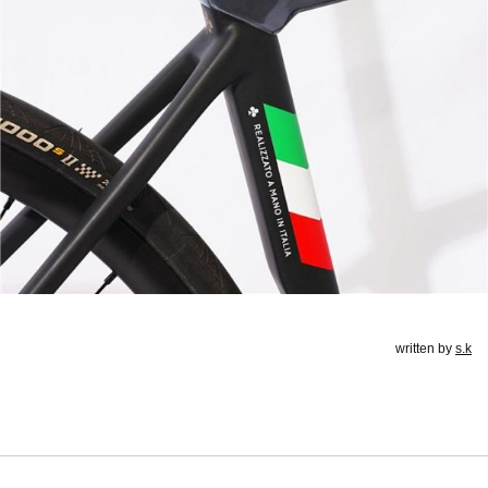
written by
s.k