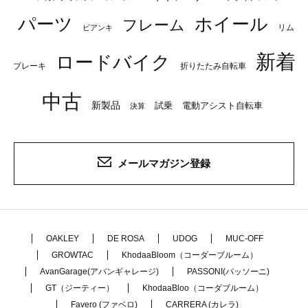
パーツ
ホイール
フレーム
リム
ビアンキ
新着
ロードバイク
ブレーキ
折りたたみ自転車
中古
新製品
試乗
電動アシスト自転車
決算
メールマガジン登録
OAKLEY
DE ROSA
UDOG
MUC-OFF
GROWTAC
KhodaaBloom（コーダーブルーム）
AvanGarage(アバンギャレージ)
PASSONI(パッソーニ)
GT（ジーティー）
KhodaaBloo（コーダブルーム）
Favero (ファベロ)
CARRERA (カレラ)