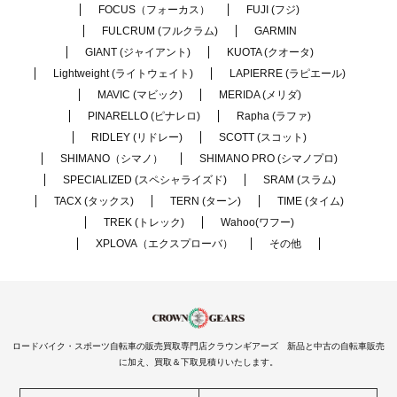
FOCUS（フォーカス）
FUJI (フジ)
FULCRUM (フルクラム)
GARMIN
GIANT (ジャイアント)
KUOTA (クオータ)
Lightweight (ライトウェイト)
LAPIERRE (ラピエール)
MAVIC (マビック)
MERIDA (メリダ)
PINARELLO (ピナレロ)
Rapha (ラファ)
RIDLEY (リドレー)
SCOTT (スコット)
SHIMANO（シマノ）
SHIMANO PRO (シマノプロ)
SPECIALIZED (スペシャライズド)
SRAM (スラム)
TACX (タックス)
TERN (ターン)
TIME (タイム)
TREK (トレック)
Wahoo(ワフー)
XPLOVA（エクスプローバ）
その他
ロードバイク・スポーツ自転車の販売買取専門店クラウンギアーズ 新品と中古の自転車販売
に加え、買取＆下取見積りいたします。