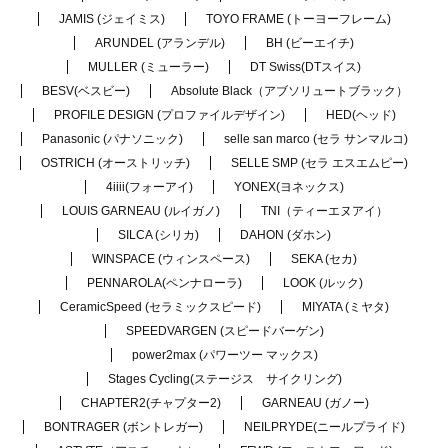
JAMIS (ジェイミス)
TOYO FRAME (トーヨーフレーム)
ARUNDEL (アランデル)
BH (ビーエイチ)
MULLER (ミューラー)
DT Swiss(DTスイス)
BESV(ベスビー)
Absolute Black（アブソリュートブラック）
PROFILE DESIGN (プロファイルデザイン)
HED(ヘッド)
Panasonic (パナソニック)
selle san marco (セラ サンマルコ)
OSTRICH (オーストリッチ)
SELLE SMP (セラ エスエムピー)
4iiii(フォーアイ)
YONEX(ヨネックス)
LOUIS GARNEAU (ルイガノ)
TNI（ティーエヌアイ）
SILCA (シリカ)
DAHON (ダホン)
WINSPACE (ウィンスペース)
SEKA (セカ)
PENNAROLA(ペンナローラ)
LOOK (ルック)
CeramicSpeed (セラミックスピード)
MIYATA (ミヤタ)
SPEEDVARGEN (スピードバーゲン)
power2max (パワーツー マックス)
Stages Cycling(ステージス サイクリング)
CHAPTER2(チャプター2)
GARNEAU (ガノー)
BONTRAGER (ボントレガー)
NEILPRYDE(ニールプライド)