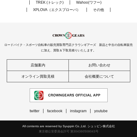
TREK (トレック)
Wahoo(ワフー)
XPLOVA（エクスプローバ）
その他
ロードバイク・スポーツ自転車の販売買取専門店クラウンギアーズ 新品と中古の自転車販売
に加え、買取＆下取見積りいたします。
店舗案内
お問い合わせ
オンライン買取見積
会社概要について
twitter
facebook
instagram
youtube
All contents are reserved by Syuppin Co.,Ltd. シュッピン株式会社
東京都公安委員会許可 第304360508043号