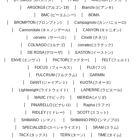
ARGON18 (アルゴン 18)
Bianchi (ビアンキ)
BMC (ビーエムシー)
BOMA
BROMPTON (ブロンプトン)
Campagnolo (カンパニョーロ)
Cannondale (キャノンデール)
CANYON (キャニオン)
cervelo（サーベロ）
Cinelli (チネリ)
COLNAGO (コルナゴ)
corratec(コラテック)
DE ROSA (デローザ)
EASTON (イーストン)
ENVE (エンヴィ)
FACTOR(ファクター)
FELT (フェルト)
FOCUS（フォーカス）
FUJI (フジ)
FULCRUM (フルクラム)
GARMIN
GIANT (ジャイアント)
KUOTA (クオータ)
Lightweight (ライトウェイト)
LAPIERRE (ラピエール)
MAVIC (マビック)
MERIDA (メリダ)
PINARELLO (ピナレロ)
Rapha (ラファ)
RIDLEY (リドレー)
SCOTT (スコット)
SHIMANO（シマノ）
SHIMANO PRO (シマノプロ)
SPECIALIZED (スペシャライズド)
SRAM (スラム)
TACX (タックス)
TERN (ターン)
TIME (タイム)