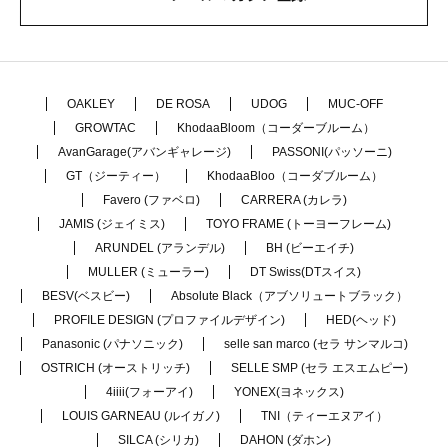
OAKLEY
DE ROSA
UDOG
MUC-OFF
GROWTAC
KhodaaBloom（コーダーブルーム）
AvanGarage(アバンギャレージ)
PASSONI(パッソーニ)
GT（ジーティー）
KhodaaBloo（コーダブルーム）
Favero (ファベロ)
CARRERA (カレラ)
JAMIS (ジェイミス)
TOYO FRAME (トーヨーフレーム)
ARUNDEL (アランデル)
BH (ビーエイチ)
MULLER (ミューラー)
DT Swiss(DTスイス)
BESV(ベスビー)
Absolute Black（アブソリュートブラック）
PROFILE DESIGN (プロファイルデザイン)
HED(ヘッド)
Panasonic (パナソニック)
selle san marco (セラ サンマルコ)
OSTRICH (オーストリッチ)
SELLE SMP (セラ エスエムピー)
4iiii(フォーアイ)
YONEX(ヨネックス)
LOUIS GARNEAU (ルイガノ)
TNI（ティーエヌアイ）
SILCA (シリカ)
DAHON (ダホン)