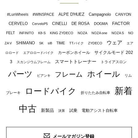
ALPE D'HUEZ
Campagnolo
#LunWheels
#WINSPACE
CANYON
FACTOR
CERVELO
CINELLI
DE ROSA
DOGMA
CerveloP5
FELT
INFINITO
K8-S
KING ZYDECO
NOZA
NOZA one
NOZA S
NO
ウェア
SHIMANO
TIME
ZA V
SK
sl8
TTバイク
ZYDECO
エア
サイクルモード 202
カーボンホイール
ロロード
エアロロードバイク
スマートトレーナー
3
トライアスロン
スカンジウムフレーム
パーツ
ホイール
フレーム
リム
ビアンキ
新着
ロードバイク
ブレーキ
折りたたみ自転車
中古
新製品
試乗
電動アシスト自転車
決算
メールマガジン登録