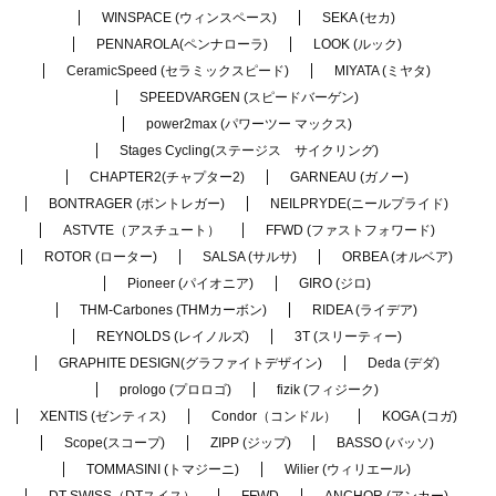
WINSPACE (ウィンスペース)
SEKA (セカ)
PENNAROLA(ペンナローラ)
LOOK (ルック)
CeramicSpeed (セラミックスピード)
MIYATA (ミヤタ)
SPEEDVARGEN (スピードバーゲン)
power2max (パワーツー マックス)
Stages Cycling(ステージス サイクリング)
CHAPTER2(チャプター2)
GARNEAU (ガノー)
BONTRAGER (ボントレガー)
NEILPRYDE(ニールプライド)
ASTVTE（アスチュート）
FFWD (ファストフォワード)
ROTOR (ローター)
SALSA (サルサ)
ORBEA (オルベア)
Pioneer (パイオニア)
GIRO (ジロ)
THM-Carbones (THMカーボン)
RIDEA (ライデア)
REYNOLDS (レイノルズ)
3T (スリーティー)
GRAPHITE DESIGN(グラファイトデザイン)
Deda (デダ)
prologo (プロロゴ)
fizik (フィジーク)
XENTIS (ゼンティス)
Condor（コンドル）
KOGA (コガ)
Scope(スコープ)
ZIPP (ジップ)
BASSO (バッソ)
TOMMASINI (トマジーニ)
Wilier (ウィリエール)
DT SWISS（DTスイス）
FFWD
ANCHOR (アンカー)