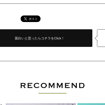
面白いと思ったら
コチラをClick！