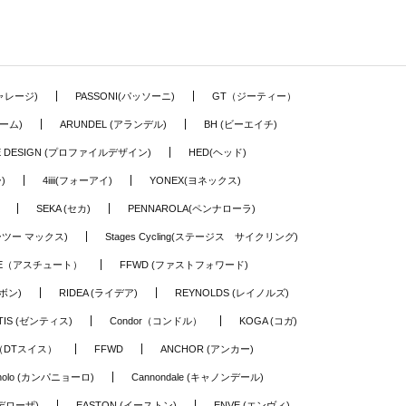
ギャレージ)
PASSONI(パッソーニ)
GT（ジーティー）
ーム)
ARUNDEL (アランデル)
BH (ビーエイチ)
LE DESIGN (プロファイルデザイン)
HED(ヘッド)
)
4iiii(フォーアイ)
YONEX(ヨネックス)
SEKA (セカ)
PENNAROLA(ペンナローラ)
ワーツー マックス)
Stages Cycling(ステージス サイクリング)
TE（アスチュート）
FFWD (ファストフォワード)
ーボン)
RIDEA (ライデア)
REYNOLDS (レイノルズ)
TIS (ゼンティス)
Condor（コンドル）
KOGA (コガ)
S（DTスイス）
FFWD
ANCHOR (アンカー)
nolo (カンパニョーロ)
Cannondale (キャノンデール)
(デローザ)
EASTON (イーストン)
ENVE (エンヴィ)