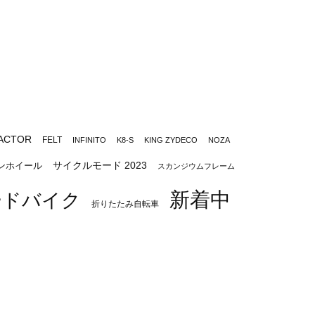
ACTOR
FELT
INFINITO
K8-S
KING ZYDECO
NOZA
サイクルモード 2023
ンホイール
スカンジウムフレーム
新着中
ードバイク
折りたたみ自転車