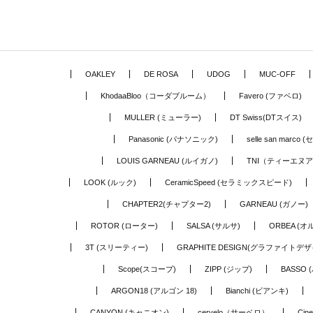
OAKLEY
DE ROSA
UDOG
MUC-OFF
KhodaaBloo（コーダブルーム）
Favero (ファベロ)
MULLER (ミューラー)
DT Swiss(DTスイス)
Panasonic (パナソニック)
selle san marc
LOUIS GARNEAU (ルイガノ)
TNI（ティーエヌ
LOOK (ルック)
CeramicSpeed (セラミックスピード)
CHAPTER2(チャプター2)
GARNEAU (ガノー)
ROTOR (ローター)
SALSA (サルサ)
ORBEA (オ
3T (スリーティー)
GRAPHITE DESIGN(グラファイトデザ
Scope(スコープ)
ZIPP (ジップ)
BASSO 
ARGON18 (アルゴン 18)
Bianchi (ビアンキ)
CANYON (キャニオン)
cervelo（サーベロ）
Cin