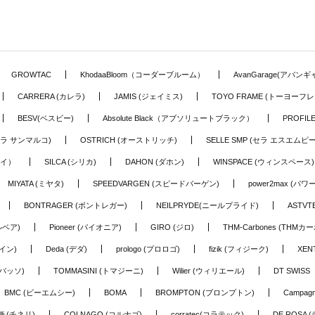
GROWTAC
KhodaaBloom（コーダーブルーム）
AvanGarage(アバン
CARRERA (カレラ)
JAMIS (ジェイミス)
TOYO FRAME (トーヨーフレ
BESV(ベスビー)
Absolute Black（アブソリュートブラック）
PROFI
o (セラ サンマルコ)
OSTRICH (オーストリッチ)
SELLE SMP (セラ エスエムピー
アイ）
SILCA (シリカ)
DAHON (ダホン)
WINSPACE (ウィンスペース)
MIYATA (ミヤタ)
SPEEDVARGEN (スピードバーゲン)
power2max (パ
BONTRAGER (ボントレガー)
NEILPRYDE(ニールプライド)
ASTV
ルベア)
Pioneer (パイオニア)
GIRO (ジロ)
THM-Carbones (THMカ
イン)
Deda (デダ)
prologo (プロロゴ)
fizik (フィジーク)
XEN
(バッソ)
TOMMASINI (トマジーニ)
Wilier (ウィリエール)
DT SWIS
BMC (ビーエムシー)
BOMA
BROMPTON (ブロンプトン)
Campag
elli (チネリ)
COLNAGO (コルナゴ)
corratec(コラテック)
DE ROSA 