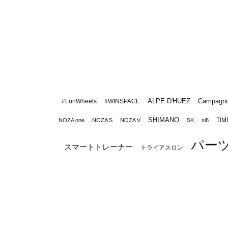
ALPE D'HUEZ
Campagno
#LunWheels
#WINSPACE
SHIMANO
TIM
NOZA one
NOZA S
NOZA V
SK
sl8
パー
スマートトレーナー
トライアスロン