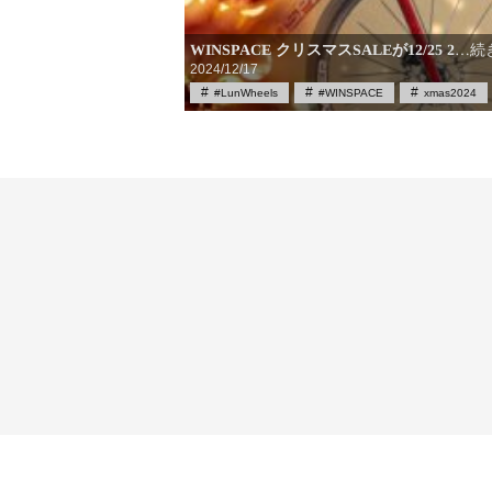
WINSPACE クリスマスSALEが12/25 2
…続
2024/12/17
#LunWheels
#WINSPACE
xmas2024