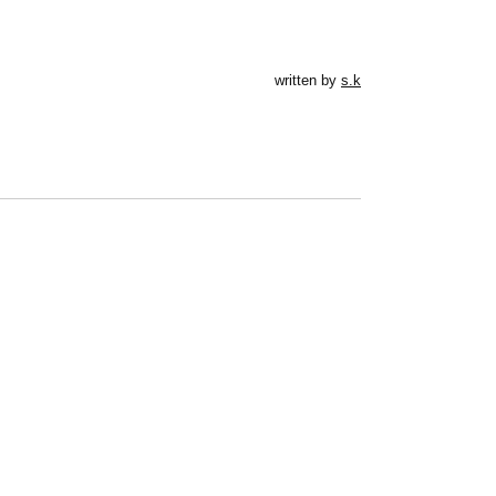
written by
s.k