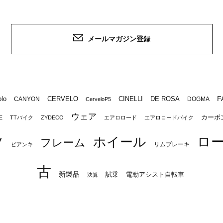
メールマガジン登録
F
lo
CERVELO
CINELLI
DE ROSA
CANYON
DOGMA
CerveloP5
ウェア
カーボ
E
TTバイク
ZYDECO
エアロロード
エアロロードバイク
ロ
ツ
ホイール
フレーム
リムブレーキ
ビアンキ
古
新製品
試乗
電動アシスト自転車
決算