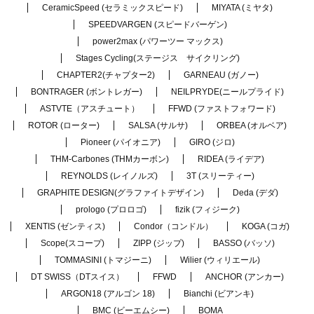
CeramicSpeed (セラミックスピード)
MIYATA (ミヤタ)
SPEEDVARGEN (スピードバーゲン)
power2max (パワーツー マックス)
Stages Cycling(ステージス サイクリング)
CHAPTER2(チャプター2)
GARNEAU (ガノー)
BONTRAGER (ボントレガー)
NEILPRYDE(ニールプライド)
ASTVTE（アスチュート）
FFWD (ファストフォワード)
ROTOR (ローター)
SALSA (サルサ)
ORBEA (オルベア)
Pioneer (パイオニア)
GIRO (ジロ)
THM-Carbones (THMカーボン)
RIDEA (ライデア)
REYNOLDS (レイノルズ)
3T (スリーティー)
GRAPHITE DESIGN(グラファイトデザイン)
Deda (デダ)
prologo (プロロゴ)
fizik (フィジーク)
XENTIS (ゼンティス)
Condor（コンドル）
KOGA (コガ)
Scope(スコープ)
ZIPP (ジップ)
BASSO (バッソ)
TOMMASINI (トマジーニ)
Wilier (ウィリエール)
DT SWISS（DTスイス）
FFWD
ANCHOR (アンカー)
ARGON18 (アルゴン 18)
Bianchi (ビアンキ)
BMC (ビーエムシー)
BOMA