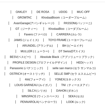
OAKLEY
DE ROSA
UDOG
MUC-OFF
GROWTAC
KhodaaBloom（コーダーブルーム）
AvanGarage(アバンギャレージ)
PASSONI(パッソーニ)
GT（ジーティー）
KhodaaBloo（コーダブルーム）
Favero (ファベロ)
CARRERA (カレラ)
JAMIS (ジェイミス)
TOYO FRAME (トーヨーフレーム)
ARUNDEL (アランデル)
BH (ビーエイチ)
MULLER (ミューラー)
DT Swiss(DTスイス)
BESV(ベスビー)
Absolute Black（アブソリュートブラック）
PROFILE DESIGN (プロファイルデザイン)
HED(ヘッド)
Panasonic (パナソニック)
selle san marco (セラ サンマルコ)
OSTRICH (オーストリッチ)
SELLE SMP (セラ エスエムピー)
4iiii(フォーアイ)
YONEX(ヨネックス)
LOUIS GARNEAU (ルイガノ)
TNI（ティーエヌアイ）
SILCA (シリカ)
DAHON (ダホン)
WINSPACE (ウィンスペース)
SEKA (セカ)
PENNAROLA(ペンナローラ)
LOOK (ルック)