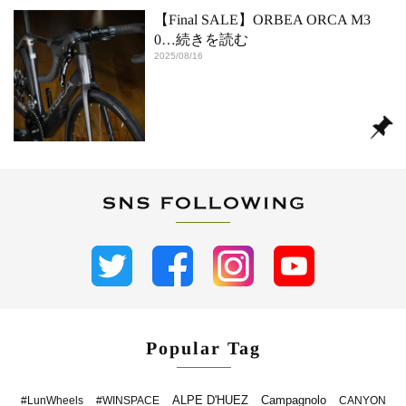
【Final SALE】ORBEA ORCA M3
0
…続きを読む
2025/08/16
Popular Tag
ALPE D'HUEZ
Campagnolo
#LunWheels
#WINSPACE
CANYON