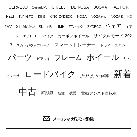
FACTOR
CERVELO
CINELLI
DE ROSA
DOGMA
CerveloP5
FELT
INFINITO
K8-S
KING ZYDECO
NOZA
NOZA one
NOZA S
NO
ウェア
SHIMANO
TIME
ZA V
SK
sl8
TTバイク
ZYDECO
エア
サイクルモード 202
カーボンホイール
ロロード
エアロロードバイク
スマートトレーナー
3
トライアスロン
スカンジウムフレーム
パーツ
ホイール
フレーム
リム
ビアンキ
新着
ロードバイク
ブレーキ
折りたたみ自転車
中古
新製品
試乗
電動アシスト自転車
決算
メールマガジン登録