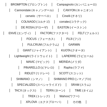
BROMPTON (ブロンプトン)
Campagnolo (カンパニョーロ)
Cannondale (キャノンデール)
CANYON (キャニオン)
cervelo（サーベロ）
Cinelli (チネリ)
COLNAGO (コルナゴ)
corratec(コラテック)
DE ROSA (デローザ)
EASTON (イーストン)
ENVE (エンヴィ)
FACTOR(ファクター)
FELT (フェルト)
FOCUS（フォーカス）
FUJI (フジ)
FULCRUM (フルクラム)
GARMIN
GIANT (ジャイアント)
KUOTA (クオータ)
Lightweight (ライトウェイト)
LAPIERRE (ラピエール)
MAVIC (マビック)
MERIDA (メリダ)
PINARELLO (ピナレロ)
Rapha (ラファ)
RIDLEY (リドレー)
SCOTT (スコット)
SHIMANO（シマノ）
SHIMANO PRO (シマノプロ)
SPECIALIZED (スペシャライズド)
SRAM (スラム)
TACX (タックス)
TERN (ターン)
TIME (タイム)
TREK (トレック)
Wahoo(ワフー)
XPLOVA（エクスプローバ）
その他